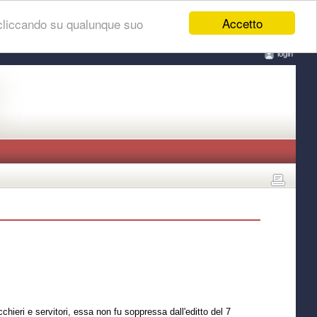
Accetto
 cliccando su qualunque suo
login
cchieri e servitori, essa non fu soppressa dall'editto del 7