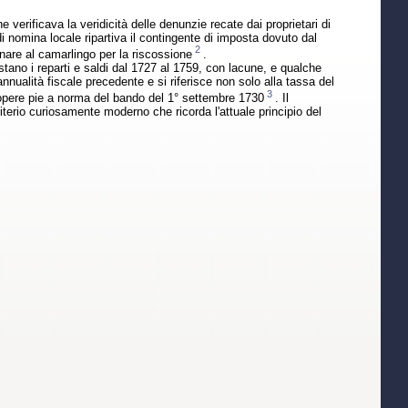
 verificava la veridicità delle denunzie recate dai proprietari di
i nomina locale ripartiva il contingente di imposta dovuto dal
2
egnare al camarlingo per la riscossione
.
tano i reparti e saldi dal 1727 al 1759, con lacune, e qualche
nnualità fiscale precedente e si riferisce non solo alla tassa del
3
i opere pie a norma del bando del 1° settembre 1730
. Il
terio curiosamente moderno che ricorda l'attuale principio del