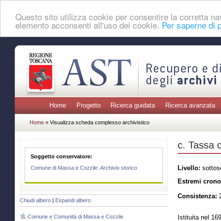
Questo sito utilizza cookie per consentire la corretta 
elemento acconsenti all'uso dei cookie.
Per saperne di p
Home
Progetto
Ricerca guidata
Ricerca avanzata
Home
» Visualizza scheda complesso archivistico
c. Tassa d
Soggetto conservatore:
Livello:
sottos
Comune di Massa e Cozzile. Archivio storico
Estremi crono
Consistenza:
2
Chiudi albero
|
Espandi albero
Comune e Comunità di Massa e Cozzile
Istituita nel 16