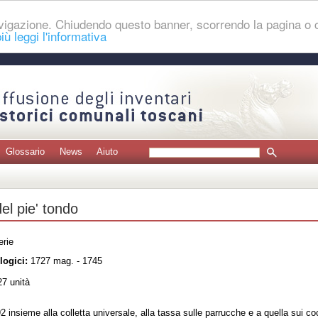
navigazione. Chiudendo questo banner, scorrendo la pagina o
iù leggi l'informativa
Glossario
News
Aiuto
el pie' tondo
erie
logici:
1727 mag. - 1745
7 unità
92 insieme alla colletta universale, alla tassa sulle parrucche e a quella sui co