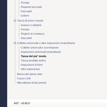
Portate
Repartie boccaioli
Dazzaioli
Lettere
Tassa di teste e bestie
Istanze e defalchi
Portate
Registri di contatura
Dazzaioli
Colletta universale e altre imposizioni straordinarie
Collette universali e sovrimposte
Imposizioni universali straordinarie
Tassa del pie' tondo
Tassa prediale antica
Imposizioni di fiumi
Altre imposizioni
Banca del danno dato
Cause civili
Miscellanea di documenti
AST - v0.65.0