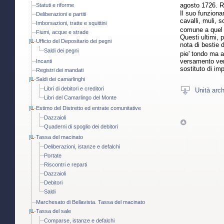
agosto 1726. R
Statuti e riforme
Il suo funziona
Deliberazioni e partiti
cavalli, muli, 
Imborsazioni, tratte e squittini
comune a quel t
Fiumi, acque e strade
Questi ultimi, 
Ufficio del Depositario dei pegni
nota di bestie 
Saldi dei pegni
pie' tondo ma a
versamento veni
Incanti
sostituto di im
Registri dei mandati
Saldi dei camarlinghi
Libri di debitori e creditori
Unità arch
Libri del Camarlingo del Monte
Estimo del Distretto ed entrate comunitative
Dazzaioli
Quaderni di spoglio dei debitori
Tassa del macinato
Deliberazioni, istanze e defalchi
Portate
Riscontri e reparti
Dazzaioli
Debitori
Saldi
Marchesato di Bellavista. Tassa del macinato
Tassa del sale
Comparse, istanze e defalchi