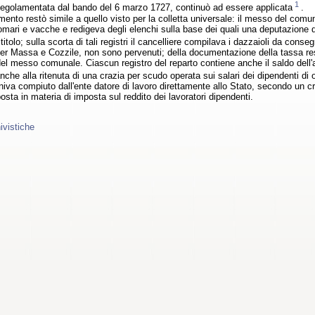
1
egolamentata dal bando del 6 marzo 1727, continuò ad essere applicata
.
mento restò simile a quello visto per la colletta universale: il messo del comune
somari e vacche e redigeva degli elenchi sulla base dei quali una deputazione d
itolo; sulla scorta di tali registri il cancelliere compilava i dazzaioli da cons
per Massa e Cozzile, non sono pervenuti; della documentazione della tassa res
del messo comunale. Ciascun registro del reparto contiene anche il saldo dell'a
nche alla ritenuta di una crazia per scudo operata sui salari dei dipendenti d
va compiuto dall'ente datore di lavoro direttamente allo Stato, secondo un cri
posta in materia di imposta sul reddito dei lavoratori dipendenti.
ivistiche