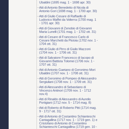
Ubaldini (1695 mag. 1 - 1698 apr. 30)
Atti di Antonio Benedetto di Nicola di
Antonio Gori (1698 mag. 1 - 1700 apr. 30)
Atti di Giulio Cesare di Raffaello di
Ludovico Maffei da Volterra (1700 mag. 1
- 1701 apr. 30)
Atti di Giovanni di Zenobio di Giovanni
Maria Lunelli (1701 mag. 1 - 1702 ott. 31)
Atti di Cesare di Francesco Carlo di
Cesare Marchetti da Pistoia (1702 nov. 1 -
1704 ott. 31)
Atti di Giulio di Pirro di Giulio Mazzoni
(1704 nov. 1 - 1706 ott. 31)
Atti di Salvatore Francesco di Iacopo di
Giovanni Battista Tolomei (1706 nov. 1 -
1707 ott. 31)
Atti di Antonio Gaetano di Geronimo Mori
Ubaldini (1707 nov. 1 - 1708 ott. 31)
Atti di Geronimo di Pompeo di Alessandro
Sergiuliani (1708 nov. 1 - 1709 ott. 31)
Atti di Alessandro di Sebastiano di
Vincenzo Antinori (1709 nov. 1 - 1712
nov.4)
Atti di Rinaldo di Alessandro di Aurelio
Portigiani (1712 nov. 5 - 1714 mag. 8)
Atti di Roberto di Roberto Pitti (1714 mag.
9 - 1717 ott. 31)
Atti di Antonio di Costantino Schianteschi
Cantagallina (1717 nov. 1 - 1719 gen. 1) e
Cristofano di Antonio di Costantino
Schianteschi Cantagallina (1719 gen. 10 -