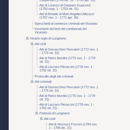
Cepperello (1749 dic. 12 - 1750 apr. 30)
Atti di Lorenzo di Gaspare Guazzesi
(1750 mag. 1 - 1753 ott. 31)
Atti di Rinaldo di Muto Angelieri Alticozzi
(1767 nov. 1 - 1771 apr. 30)
Specchietti di sentenze criminali del Vicariato
Inventario dei beni dei condannati del
Vicariato
Vicario regio di Lucignano
Atti civili
Atti di Giovacchino Pescatori (1772 nov. 1
- 1775 ott. 31)
Atti di Pietro Mordini (1775 nov. 1 - 1778
ott. 31)
Atti di Lazzaro Pieraccini (1778 nov. 1 -
1782 ott. 31)
Protocollo degli atti criminali
Atti criminali
Atti di Giovacchino Pescatori (1772 nov. 1
- 1775 ott. 31)
Atti di Pietro Mordini (1775 nov. 1 - 1778
ott. 31)
Atti di Lazzaro Pieraccini (1778 nov. 1 -
1782 ott. 31)
Podestà di Lucignano
Atti civili
Atti di Vincenzo Forzoni (1784 nov.
1 - 1789 dic. 31)