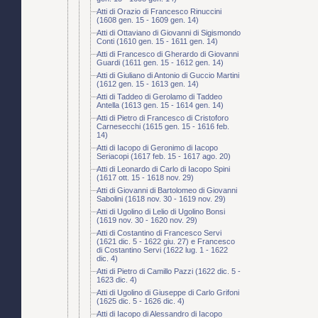
Atti di Orazio di Francesco Rinuccini
(1608 gen. 15 - 1609 gen. 14)
Atti di Ottaviano di Giovanni di Sigismondo
Conti (1610 gen. 15 - 1611 gen. 14)
Atti di Francesco di Gherardo di Giovanni
Guardi (1611 gen. 15 - 1612 gen. 14)
Atti di Giuliano di Antonio di Guccio Martini
(1612 gen. 15 - 1613 gen. 14)
Atti di Taddeo di Gerolamo di Taddeo
Antella (1613 gen. 15 - 1614 gen. 14)
Atti di Pietro di Francesco di Cristoforo
Carnesecchi (1615 gen. 15 - 1616 feb.
14)
Atti di Iacopo di Geronimo di Iacopo
Seriacopi (1617 feb. 15 - 1617 ago. 20)
Atti di Leonardo di Carlo di Iacopo Spini
(1617 ott. 15 - 1618 nov. 29)
Atti di Giovanni di Bartolomeo di Giovanni
Sabolini (1618 nov. 30 - 1619 nov. 29)
Atti di Ugolino di Lelio di Ugolino Bonsi
(1619 nov. 30 - 1620 nov. 29)
Atti di Costantino di Francesco Servi
(1621 dic. 5 - 1622 giu. 27) e Francesco
di Costantino Servi (1622 lug. 1 - 1622
dic. 4)
Atti di Pietro di Camillo Pazzi (1622 dic. 5 -
1623 dic. 4)
Atti di Ugolino di Giuseppe di Carlo Grifoni
(1625 dic. 5 - 1626 dic. 4)
Atti di Iacopo di Alessandro di Iacopo