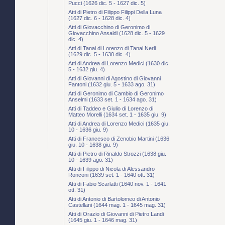
Pucci (1626 dic. 5 - 1627 dic. 5)
Atti di Pietro di Filippo Filippi Della Luna
(1627 dic. 6 - 1628 dic. 4)
Atti di Giovacchino di Geronimo di
Giovacchino Ansaldi (1628 dic. 5 - 1629
dic. 4)
Atti di Tanai di Lorenzo di Tanai Nerli
(1629 dic. 5 - 1630 dic. 4)
Atti di Andrea di Lorenzo Medici (1630 dic.
5 - 1632 giu. 4)
Atti di Giovanni di Agostino di Giovanni
Fantoni (1632 giu. 5 - 1633 ago. 31)
Atti di Geronimo di Cambio di Geronimo
Anselmi (1633 set. 1 - 1634 ago. 31)
Atti di Taddeo e Giulio di Lorenzo di
Matteo Morelli (1634 set. 1 - 1635 giu. 9)
Atti di Andrea di Lorenzo Medici (1635 giu.
10 - 1636 giu. 9)
Atti di Francesco di Zenobio Martini (1636
giu. 10 - 1638 giu. 9)
Atti di Pietro di Rinaldo Strozzi (1638 giu.
10 - 1639 ago. 31)
Atti di Filippo di Nicola di Alessandro
Ronconi (1639 set. 1 - 1640 ott. 31)
Atti di Fabio Scarlatti (1640 nov. 1 - 1641
ott. 31)
Atti di Antonio di Bartolomeo di Antonio
Castellani (1644 mag. 1 - 1645 mag. 31)
Atti di Orazio di Giovanni di Pietro Landi
(1645 giu. 1 - 1646 mag. 31)