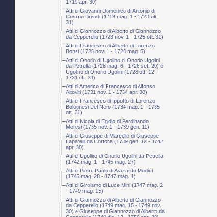
1719 apr. 30)
Atti di Giovanni Domenico di Antonio di
Cosimo Brandi (1719 mag. 1 - 1723 ott.
31)
Atti di Giannozzo di Alberto di Giannozzo
da Cepperello (1723 nov. 1 - 1725 ott. 31)
Atti di Francesco di Alberto di Lorenzo
Bonsi (1725 nov. 1 - 1728 mag. 5)
Atti di Onorio di Ugolino di Onorio Ugolini
da Petrella (1728 mag. 6 - 1728 set. 20) e
Ugolino di Onorio Ugolini (1728 ott. 12 -
1731 ott. 31)
Atti di Americo di Francesco di Alfonso
Altoviti (1731 nov. 1 - 1734 apr. 30)
Atti di Francesco di Ippolito di Lorenzo
Bolognesi Del Nero (1734 mag. 1 - 1735
ott. 31)
Atti di Nicola di Egidio di Ferdinando
Moresi (1735 nov. 1 - 1739 gen. 11)
Atti di Giuseppe di Marcello di Giuseppe
Laparelli da Cortona (1739 gen. 12 - 1742
apr. 30)
Atti di Ugolino di Onorio Ugolini da Petrella
(1742 mag. 1 - 1745 mag. 27)
Atti di Pietro Paolo di Averardo Medici
(1745 mag. 28 - 1747 mag. 1)
Atti di Girolamo di Luce Mini (1747 mag. 2
- 1749 mag. 15)
Atti di Giannozzo di Alberto di Giannozzo
da Cepperello (1749 mag. 15 - 1749 nov.
30) e Giuseppe di Giannozzo di Alberto da