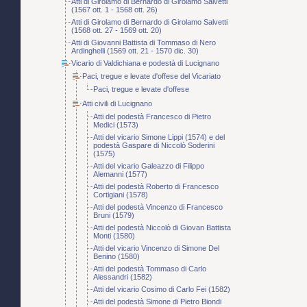
Atti di Girolamo di Bernardo di Girolamo Salvetti
(1567 ott. 1 - 1568 ott. 26)
Atti di Girolamo di Bernardo di Girolamo Salvetti
(1568 ott. 27 - 1569 ott. 20)
Atti di Giovanni Battista di Tommaso di Nero
Ardinghelli (1569 ott. 21 - 1570 dic. 30)
Vicario di Valdichiana e podestà di Lucignano
Paci, tregue e levate d'offese del Vicariato
Paci, tregue e levate d'offese
Atti civili di Lucignano
Atti del podestà Francesco di Pietro
Medici (1573)
Atti del vicario Simone Lippi (1574) e del
podestà Gaspare di Niccolò Soderini
(1575)
Atti del vicario Galeazzo di Filippo
Alemanni (1577)
Atti del podestà Roberto di Francesco
Cortigiani (1578)
Atti del podestà Vincenzo di Francesco
Bruni (1579)
Atti del podestà Niccolò di Giovan Battista
Monti (1580)
Atti del vicario Vincenzo di Simone Del
Benino (1580)
Atti del podestà Tommaso di Carlo
Alessandri (1582)
Atti del vicario Cosimo di Carlo Fei (1582)
Atti del podestà Simone di Pietro Biondi