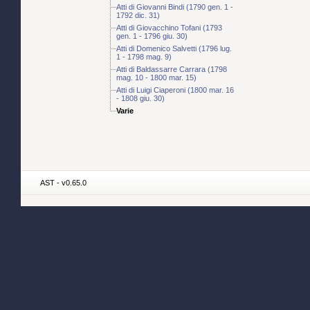
Atti di Giovanni Bindi (1790 gen. 1 -
1792 dic. 31)
Atti di Giovacchino Tofani (1793
gen. 1 - 1796 giu. 30)
Atti di Domenico Salvetti (1796 lug.
1 - 1798 mag. 9)
Atti di Baldassarre Carrara (1798
mag. 10 - 1800 mar. 15)
Atti di Luigi Ciaperoni (1800 mar. 16
- 1808 giu. 30)
Varie
AST - v0.65.0