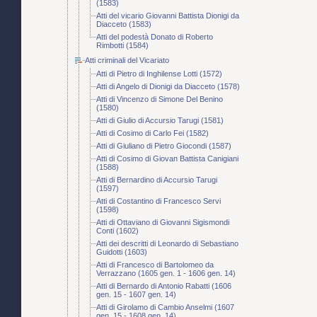
(1583)
Atti del vicario Giovanni Battista Dionigi da
Diacceto (1583)
Atti del podestà Donato di Roberto
Rimbotti (1584)
Atti criminali del Vicariato
Atti di Pietro di Inghilense Lotti (1572)
Atti di Angelo di Dionigi da Diacceto (1578)
Atti di Vincenzo di Simone Del Benino
(1580)
Atti di Giulio di Accursio Tarugi (1581)
Atti di Cosimo di Carlo Fei (1582)
Atti di Giuliano di Pietro Giocondi (1587)
Atti di Cosimo di Giovan Battista Canigiani
(1588)
Atti di Bernardino di Accursio Tarugi
(1597)
Atti di Costantino di Francesco Servi
(1598)
Atti di Ottaviano di Giovanni Sigismondi
Conti (1602)
Atti dei descritti di Leonardo di Sebastiano
Guidotti (1603)
Atti di Francesco di Bartolomeo da
Verrazzano (1605 gen. 1 - 1606 gen. 14)
Atti di Bernardo di Antonio Rabatti (1606
gen. 15 - 1607 gen. 14)
Atti di Girolamo di Cambio Anselmi (1607
gen. 15 - 1608 gen. 14)