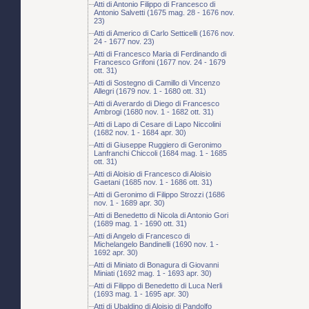
Atti di Antonio Filippo di Francesco di
Antonio Salvetti (1675 mag. 28 - 1676 nov.
23)
Atti di Americo di Carlo Setticelli (1676 nov.
24 - 1677 nov. 23)
Atti di Francesco Maria di Ferdinando di
Francesco Grifoni (1677 nov. 24 - 1679
ott. 31)
Atti di Sostegno di Camillo di Vincenzo
Allegri (1679 nov. 1 - 1680 ott. 31)
Atti di Averardo di Diego di Francesco
Ambrogi (1680 nov. 1 - 1682 ott. 31)
Atti di Lapo di Cesare di Lapo Niccolini
(1682 nov. 1 - 1684 apr. 30)
Atti di Giuseppe Ruggiero di Geronimo
Lanfranchi Chiccoli (1684 mag. 1 - 1685
ott. 31)
Atti di Aloisio di Francesco di Aloisio
Gaetani (1685 nov. 1 - 1686 ott. 31)
Atti di Geronimo di Filippo Strozzi (1686
nov. 1 - 1689 apr. 30)
Atti di Benedetto di Nicola di Antonio Gori
(1689 mag. 1 - 1690 ott. 31)
Atti di Angelo di Francesco di
Michelangelo Bandinelli (1690 nov. 1 -
1692 apr. 30)
Atti di Miniato di Bonagura di Giovanni
Miniati (1692 mag. 1 - 1693 apr. 30)
Atti di Filippo di Benedetto di Luca Nerli
(1693 mag. 1 - 1695 apr. 30)
Atti di Ubaldino di Aloisio di Pandolfo