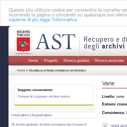
Questo sito utilizza cookie per consentire la corretta 
scorrendo la pagina o cliccando su qualunque suo eleme
saperne di più leggi l'informativa
Home
Progetto
Ricerca guidata
Ricerca avanzata
Home
» Visualizza scheda complesso archivistico
Varie
Soggetto conservatore:
Livello:
serie
Comune di Lucignano. Archivio storico
Estremi crono
Consistenza:
1
Chiudi albero
|
Espandi albero
Archivi giudiziari. Archivio preunitario del Comune di
Unità arch