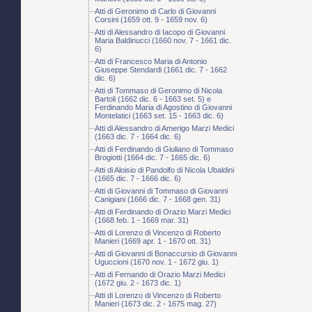
Atti di Geronimo di Carlo di Giovanni
Corsini (1659 ott. 9 - 1659 nov. 6)
Atti di Alessandro di Iacopo di Giovanni
Maria Baldinucci (1660 nov. 7 - 1661 dic.
6)
Atti di Francesco Maria di Antonio
Giuseppe Stendardi (1661 dic. 7 - 1662
dic. 6)
Atti di Tommaso di Geronimo di Nicola
Bartoli (1662 dic. 6 - 1663 set. 5) e
Ferdinando Maria di Agostino di Giovanni
Montelatici (1663 set. 15 - 1663 dic. 6)
Atti di Alessandro di Amerigo Marzi Medici
(1663 dic. 7 - 1664 dic. 6)
Atti di Ferdinando di Giuliano di Tommaso
Brogiotti (1664 dic. 7 - 1665 dic. 6)
Atti di Aloisio di Pandolfo di Nicola Ubaldini
(1665 dic. 7 - 1666 dic. 6)
Atti di Giovanni di Tommaso di Giovanni
Canigiani (1666 dic. 7 - 1668 gen. 31)
Atti di Ferdinando di Orazio Marzi Medici
(1668 feb. 1 - 1669 mar. 31)
Atti di Lorenzo di Vincenzo di Roberto
Manieri (1669 apr. 1 - 1670 ott. 31)
Atti di Giovanni di Bonaccursio di Giovanni
Uguccioni (1670 nov. 1 - 1672 giu. 1)
Atti di Fernando di Orazio Marzi Medici
(1672 giu. 2 - 1673 dic. 1)
Atti di Lorenzo di Vincenzo di Roberto
Manieri (1673 dic. 2 - 1675 mag. 27)