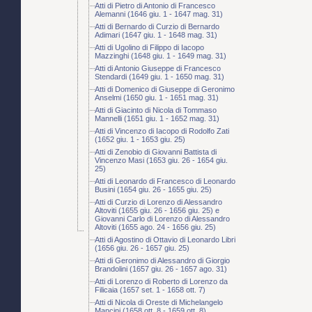
Atti di Pietro di Antonio di Francesco
Alemanni (1646 giu. 1 - 1647 mag. 31)
Atti di Bernardo di Curzio di Bernardo
Adimari (1647 giu. 1 - 1648 mag. 31)
Atti di Ugolino di Filippo di Iacopo
Mazzinghi (1648 giu. 1 - 1649 mag. 31)
Atti di Antonio Giuseppe di Francesco
Stendardi (1649 giu. 1 - 1650 mag. 31)
Atti di Domenico di Giuseppe di Geronimo
Anselmi (1650 giu. 1 - 1651 mag. 31)
Atti di Giacinto di Nicola di Tommaso
Mannelli (1651 giu. 1 - 1652 mag. 31)
Atti di Vincenzo di Iacopo di Rodolfo Zati
(1652 giu. 1 - 1653 giu. 25)
Atti di Zenobio di Giovanni Battista di
Vincenzo Masi (1653 giu. 26 - 1654 giu.
25)
Atti di Leonardo di Francesco di Leonardo
Busini (1654 giu. 26 - 1655 giu. 25)
Atti di Curzio di Lorenzo di Alessandro
Altoviti (1655 giu. 26 - 1656 giu. 25) e
Giovanni Carlo di Lorenzo di Alessandro
Altoviti (1655 ago. 24 - 1656 giu. 25)
Atti di Agostino di Ottavio di Leonardo Libri
(1656 giu. 26 - 1657 giu. 25)
Atti di Geronimo di Alessandro di Giorgio
Brandolini (1657 giu. 26 - 1657 ago. 31)
Atti di Lorenzo di Roberto di Lorenzo da
Filicaia (1657 set. 1 - 1658 ott. 7)
Atti di Nicola di Oreste di Michelangelo
Mancini (1658 ott. 8 - 1659 ott. 8)