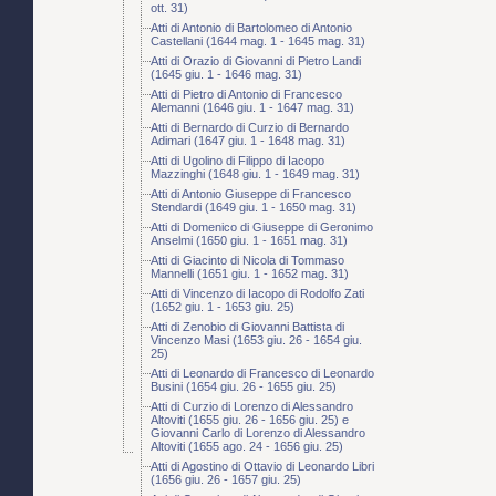
ott. 31)
Atti di Antonio di Bartolomeo di Antonio
Castellani (1644 mag. 1 - 1645 mag. 31)
Atti di Orazio di Giovanni di Pietro Landi
(1645 giu. 1 - 1646 mag. 31)
Atti di Pietro di Antonio di Francesco
Alemanni (1646 giu. 1 - 1647 mag. 31)
Atti di Bernardo di Curzio di Bernardo
Adimari (1647 giu. 1 - 1648 mag. 31)
Atti di Ugolino di Filippo di Iacopo
Mazzinghi (1648 giu. 1 - 1649 mag. 31)
Atti di Antonio Giuseppe di Francesco
Stendardi (1649 giu. 1 - 1650 mag. 31)
Atti di Domenico di Giuseppe di Geronimo
Anselmi (1650 giu. 1 - 1651 mag. 31)
Atti di Giacinto di Nicola di Tommaso
Mannelli (1651 giu. 1 - 1652 mag. 31)
Atti di Vincenzo di Iacopo di Rodolfo Zati
(1652 giu. 1 - 1653 giu. 25)
Atti di Zenobio di Giovanni Battista di
Vincenzo Masi (1653 giu. 26 - 1654 giu.
25)
Atti di Leonardo di Francesco di Leonardo
Busini (1654 giu. 26 - 1655 giu. 25)
Atti di Curzio di Lorenzo di Alessandro
Altoviti (1655 giu. 26 - 1656 giu. 25) e
Giovanni Carlo di Lorenzo di Alessandro
Altoviti (1655 ago. 24 - 1656 giu. 25)
Atti di Agostino di Ottavio di Leonardo Libri
(1656 giu. 26 - 1657 giu. 25)