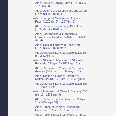
Atti di Pietro di Camillo Pazzi (1622 dic. 5 -
1623 dic. 4)
Atti di Ugolino di Giuseppe di Carlo Grifoni
(1625 dic. 5 - 1626 dic. 4)
Atti di Iacopo di Alessandro di Iacopo
Pucci (1626 dic. 5 - 1627 dic. 5)
Atti di Pietro di Filippo Filippi Della Luna
(1627 dic. 6 - 1628 dic. 4)
Atti di Giovacchino di Geronimo di
Giovacchino Ansaldi (1628 dic. 5 - 1629
dic. 4)
Atti di Tanai di Lorenzo di Tanai Nerli
(1629 dic. 5 - 1630 dic. 4)
Atti di Andrea di Lorenzo Medici (1630 dic.
5 - 1632 giu. 4)
Atti di Giovanni di Agostino di Giovanni
Fantoni (1632 giu. 5 - 1633 ago. 31)
Atti di Geronimo di Cambio di Geronimo
Anselmi (1633 set. 1 - 1634 ago. 31)
Atti di Taddeo e Giulio di Lorenzo di
Matteo Morelli (1634 set. 1 - 1635 giu. 9)
Atti di Andrea di Lorenzo Medici (1635 giu.
10 - 1636 giu. 9)
Atti di Francesco di Zenobio Martini (1636
giu. 10 - 1638 giu. 9)
Atti di Pietro di Rinaldo Strozzi (1638 giu.
10 - 1639 ago. 31)
Atti di Filippo di Nicola di Alessandro
Ronconi (1639 set. 1 - 1640 ott. 31)
Atti di Fabio Scarlatti (1640 nov. 1 - 1641