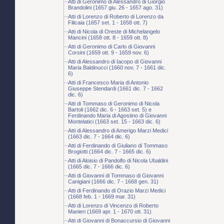
Atti di Geronimo di Alessandro di Giorgio
Brandolini (1657 giu. 26 - 1657 ago. 31)
Atti di Lorenzo di Roberto di Lorenzo da
Filicaia (1657 set. 1 - 1658 ott. 7)
Atti di Nicola di Oreste di Michelangelo
Mancini (1658 ott. 8 - 1659 ott. 8)
Atti di Geronimo di Carlo di Giovanni
Corsini (1659 ott. 9 - 1659 nov. 6)
Atti di Alessandro di Iacopo di Giovanni
Maria Baldinucci (1660 nov. 7 - 1661 dic.
6)
Atti di Francesco Maria di Antonio
Giuseppe Stendardi (1661 dic. 7 - 1662
dic. 6)
Atti di Tommaso di Geronimo di Nicola
Bartoli (1662 dic. 6 - 1663 set. 5) e
Ferdinando Maria di Agostino di Giovanni
Montelatici (1663 set. 15 - 1663 dic. 6)
Atti di Alessandro di Amerigo Marzi Medici
(1663 dic. 7 - 1664 dic. 6)
Atti di Ferdinando di Giuliano di Tommaso
Brogiotti (1664 dic. 7 - 1665 dic. 6)
Atti di Aloisio di Pandolfo di Nicola Ubaldini
(1665 dic. 7 - 1666 dic. 6)
Atti di Giovanni di Tommaso di Giovanni
Canigiani (1666 dic. 7 - 1668 gen. 31)
Atti di Ferdinando di Orazio Marzi Medici
(1668 feb. 1 - 1669 mar. 31)
Atti di Lorenzo di Vincenzo di Roberto
Manieri (1669 apr. 1 - 1670 ott. 31)
Atti di Giovanni di Bonaccursio di Giovanni