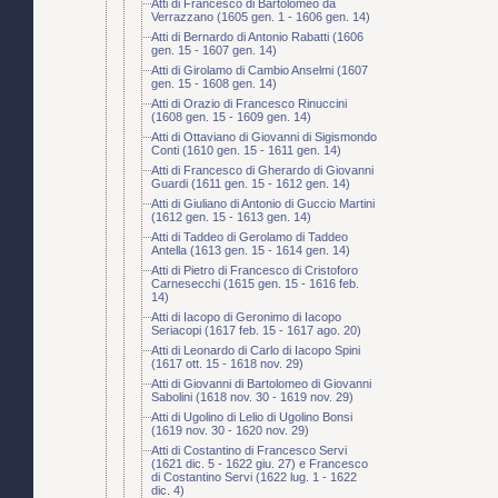
Atti di Francesco di Bartolomeo da
Verrazzano (1605 gen. 1 - 1606 gen. 14)
Atti di Bernardo di Antonio Rabatti (1606
gen. 15 - 1607 gen. 14)
Atti di Girolamo di Cambio Anselmi (1607
gen. 15 - 1608 gen. 14)
Atti di Orazio di Francesco Rinuccini
(1608 gen. 15 - 1609 gen. 14)
Atti di Ottaviano di Giovanni di Sigismondo
Conti (1610 gen. 15 - 1611 gen. 14)
Atti di Francesco di Gherardo di Giovanni
Guardi (1611 gen. 15 - 1612 gen. 14)
Atti di Giuliano di Antonio di Guccio Martini
(1612 gen. 15 - 1613 gen. 14)
Atti di Taddeo di Gerolamo di Taddeo
Antella (1613 gen. 15 - 1614 gen. 14)
Atti di Pietro di Francesco di Cristoforo
Carnesecchi (1615 gen. 15 - 1616 feb.
14)
Atti di Iacopo di Geronimo di Iacopo
Seriacopi (1617 feb. 15 - 1617 ago. 20)
Atti di Leonardo di Carlo di Iacopo Spini
(1617 ott. 15 - 1618 nov. 29)
Atti di Giovanni di Bartolomeo di Giovanni
Sabolini (1618 nov. 30 - 1619 nov. 29)
Atti di Ugolino di Lelio di Ugolino Bonsi
(1619 nov. 30 - 1620 nov. 29)
Atti di Costantino di Francesco Servi
(1621 dic. 5 - 1622 giu. 27) e Francesco
di Costantino Servi (1622 lug. 1 - 1622
dic. 4)