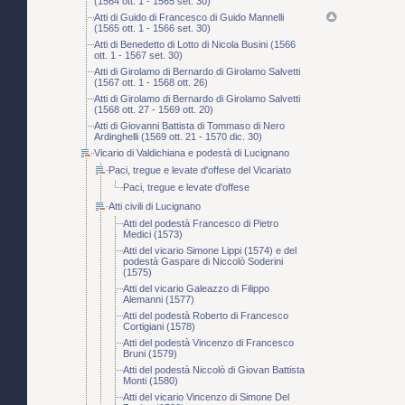
(1564 ott. 1 - 1565 set. 30)
Atti di Guido di Francesco di Guido Mannelli
(1565 ott. 1 - 1566 set. 30)
Atti di Benedetto di Lotto di Nicola Busini (1566
ott. 1 - 1567 set. 30)
Atti di Girolamo di Bernardo di Girolamo Salvetti
(1567 ott. 1 - 1568 ott. 26)
Atti di Girolamo di Bernardo di Girolamo Salvetti
(1568 ott. 27 - 1569 ott. 20)
Atti di Giovanni Battista di Tommaso di Nero
Ardinghelli (1569 ott. 21 - 1570 dic. 30)
Vicario di Valdichiana e podestà di Lucignano
Paci, tregue e levate d'offese del Vicariato
Paci, tregue e levate d'offese
Atti civili di Lucignano
Atti del podestà Francesco di Pietro
Medici (1573)
Atti del vicario Simone Lippi (1574) e del
podestà Gaspare di Niccolò Soderini
(1575)
Atti del vicario Galeazzo di Filippo
Alemanni (1577)
Atti del podestà Roberto di Francesco
Cortigiani (1578)
Atti del podestà Vincenzo di Francesco
Bruni (1579)
Atti del podestà Niccolò di Giovan Battista
Monti (1580)
Atti del vicario Vincenzo di Simone Del