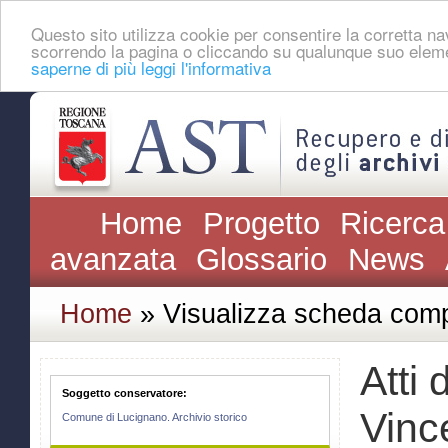
Questo sito utilizza cookie per consentire la corretta 
scorrendo la pagina o cliccando su qualunque suo eleme
saperne di più leggi l'informativa
Home
Progetto
Ricerca
avanzata
Glossario
News
Home
» Visualizza scheda comp
Atti 
Soggetto conservatore:
Vinc
Comune di Lucignano. Archivio storico