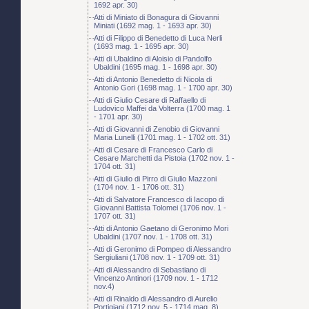
1692 apr. 30)
Atti di Miniato di Bonagura di Giovanni
Miniati (1692 mag. 1 - 1693 apr. 30)
Atti di Filippo di Benedetto di Luca Nerli
(1693 mag. 1 - 1695 apr. 30)
Atti di Ubaldino di Aloisio di Pandolfo
Ubaldini (1695 mag. 1 - 1698 apr. 30)
Atti di Antonio Benedetto di Nicola di
Antonio Gori (1698 mag. 1 - 1700 apr. 30)
Atti di Giulio Cesare di Raffaello di
Ludovico Maffei da Volterra (1700 mag. 1
- 1701 apr. 30)
Atti di Giovanni di Zenobio di Giovanni
Maria Lunelli (1701 mag. 1 - 1702 ott. 31)
Atti di Cesare di Francesco Carlo di
Cesare Marchetti da Pistoia (1702 nov. 1 -
1704 ott. 31)
Atti di Giulio di Pirro di Giulio Mazzoni
(1704 nov. 1 - 1706 ott. 31)
Atti di Salvatore Francesco di Iacopo di
Giovanni Battista Tolomei (1706 nov. 1 -
1707 ott. 31)
Atti di Antonio Gaetano di Geronimo Mori
Ubaldini (1707 nov. 1 - 1708 ott. 31)
Atti di Geronimo di Pompeo di Alessandro
Sergiuliani (1708 nov. 1 - 1709 ott. 31)
Atti di Alessandro di Sebastiano di
Vincenzo Antinori (1709 nov. 1 - 1712
nov.4)
Atti di Rinaldo di Alessandro di Aurelio
Portigiani (1712 nov. 5 - 1714 mag. 8)