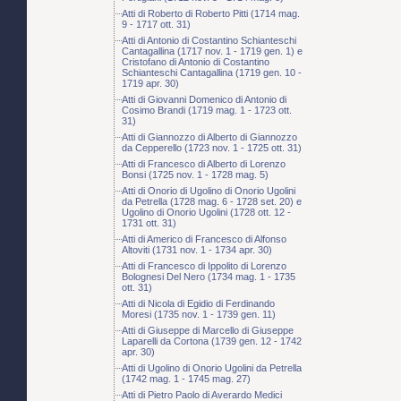
Atti di Roberto di Roberto Pitti (1714 mag.
9 - 1717 ott. 31)
Atti di Antonio di Costantino Schianteschi
Cantagallina (1717 nov. 1 - 1719 gen. 1) e
Cristofano di Antonio di Costantino
Schianteschi Cantagallina (1719 gen. 10 -
1719 apr. 30)
Atti di Giovanni Domenico di Antonio di
Cosimo Brandi (1719 mag. 1 - 1723 ott.
31)
Atti di Giannozzo di Alberto di Giannozzo
da Cepperello (1723 nov. 1 - 1725 ott. 31)
Atti di Francesco di Alberto di Lorenzo
Bonsi (1725 nov. 1 - 1728 mag. 5)
Atti di Onorio di Ugolino di Onorio Ugolini
da Petrella (1728 mag. 6 - 1728 set. 20) e
Ugolino di Onorio Ugolini (1728 ott. 12 -
1731 ott. 31)
Atti di Americo di Francesco di Alfonso
Altoviti (1731 nov. 1 - 1734 apr. 30)
Atti di Francesco di Ippolito di Lorenzo
Bolognesi Del Nero (1734 mag. 1 - 1735
ott. 31)
Atti di Nicola di Egidio di Ferdinando
Moresi (1735 nov. 1 - 1739 gen. 11)
Atti di Giuseppe di Marcello di Giuseppe
Laparelli da Cortona (1739 gen. 12 - 1742
apr. 30)
Atti di Ugolino di Onorio Ugolini da Petrella
(1742 mag. 1 - 1745 mag. 27)
Atti di Pietro Paolo di Averardo Medici