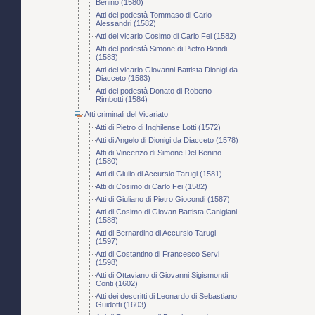
Benino (1580)
Atti del podestà Tommaso di Carlo
Alessandri (1582)
Atti del vicario Cosimo di Carlo Fei (1582)
Atti del podestà Simone di Pietro Biondi
(1583)
Atti del vicario Giovanni Battista Dionigi da
Diacceto (1583)
Atti del podestà Donato di Roberto
Rimbotti (1584)
Atti criminali del Vicariato
Atti di Pietro di Inghilense Lotti (1572)
Atti di Angelo di Dionigi da Diacceto (1578)
Atti di Vincenzo di Simone Del Benino
(1580)
Atti di Giulio di Accursio Tarugi (1581)
Atti di Cosimo di Carlo Fei (1582)
Atti di Giuliano di Pietro Giocondi (1587)
Atti di Cosimo di Giovan Battista Canigiani
(1588)
Atti di Bernardino di Accursio Tarugi
(1597)
Atti di Costantino di Francesco Servi
(1598)
Atti di Ottaviano di Giovanni Sigismondi
Conti (1602)
Atti dei descritti di Leonardo di Sebastiano
Guidotti (1603)