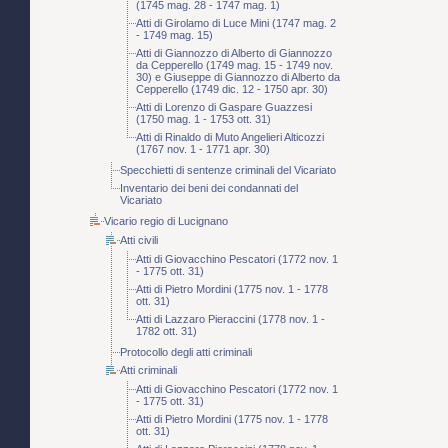
(1745 mag. 28 - 1747 mag. 1)
Atti di Girolamo di Luce Mini (1747 mag. 2
- 1749 mag. 15)
Atti di Giannozzo di Alberto di Giannozzo
da Cepperello (1749 mag. 15 - 1749 nov.
30) e Giuseppe di Giannozzo di Alberto da
Cepperello (1749 dic. 12 - 1750 apr. 30)
Atti di Lorenzo di Gaspare Guazzesi
(1750 mag. 1 - 1753 ott. 31)
Atti di Rinaldo di Muto Angelieri Alticozzi
(1767 nov. 1 - 1771 apr. 30)
Specchietti di sentenze criminali del Vicariato
Inventario dei beni dei condannati del
Vicariato
Vicario regio di Lucignano
Atti civili
Atti di Giovacchino Pescatori (1772 nov. 1
- 1775 ott. 31)
Atti di Pietro Mordini (1775 nov. 1 - 1778
ott. 31)
Atti di Lazzaro Pieraccini (1778 nov. 1 -
1782 ott. 31)
Protocollo degli atti criminali
Atti criminali
Atti di Giovacchino Pescatori (1772 nov. 1
- 1775 ott. 31)
Atti di Pietro Mordini (1775 nov. 1 - 1778
ott. 31)