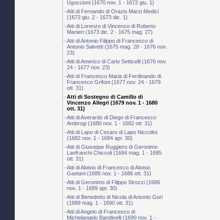
Uguccioni (1670 nov. 1 - 1672 giu. 1)
Atti di Fernando di Orazio Marzi Medici
(1672 giu. 2 - 1673 dic. 1)
Atti di Lorenzo di Vincenzo di Roberto
Manieri (1673 dic. 2 - 1675 mag. 27)
Atti di Antonio Filippo di Francesco di
Antonio Salvetti (1675 mag. 28 - 1676 nov.
23)
Atti di Americo di Carlo Setticelli (1676 nov.
24 - 1677 nov. 23)
Atti di Francesco Maria di Ferdinando di
Francesco Grifoni (1677 nov. 24 - 1679
ott. 31)
Atti di Sostegno di Camillo di
Vincenzo Allegri (1679 nov. 1 - 1680
ott. 31)
Atti di Averardo di Diego di Francesco
Ambrogi (1680 nov. 1 - 1682 ott. 31)
Atti di Lapo di Cesare di Lapo Niccolini
(1682 nov. 1 - 1684 apr. 30)
Atti di Giuseppe Ruggiero di Geronimo
Lanfranchi Chiccoli (1684 mag. 1 - 1685
ott. 31)
Atti di Aloisio di Francesco di Aloisio
Gaetani (1685 nov. 1 - 1686 ott. 31)
Atti di Geronimo di Filippo Strozzi (1686
nov. 1 - 1689 apr. 30)
Atti di Benedetto di Nicola di Antonio Gori
(1689 mag. 1 - 1690 ott. 31)
Atti di Angelo di Francesco di
Michelangelo Bandinelli (1690 nov. 1 -