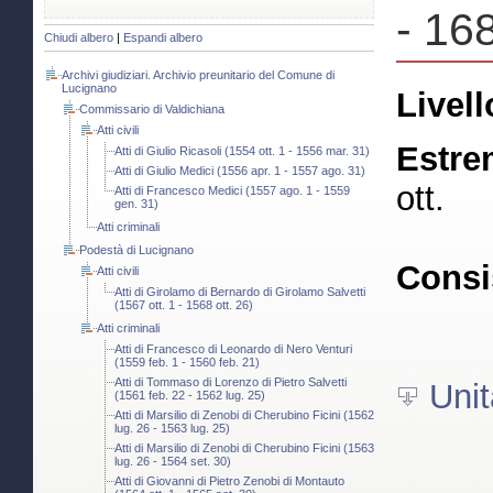
- 168
Chiudi albero
|
Espandi albero
Archivi giudiziari. Archivio preunitario del Comune di
Lucignano
Livell
Commissario di Valdichiana
Atti civili
Estre
Atti di Giulio Ricasoli (1554 ott. 1 - 1556 mar. 31)
Atti di Giulio Medici (1556 apr. 1 - 1557 ago. 31)
ott.
Atti di Francesco Medici (1557 ago. 1 - 1559
gen. 31)
Atti criminali
Podestà di Lucignano
Consi
Atti civili
Atti di Girolamo di Bernardo di Girolamo Salvetti
(1567 ott. 1 - 1568 ott. 26)
Atti criminali
Atti di Francesco di Leonardo di Nero Venturi
(1559 feb. 1 - 1560 feb. 21)
Atti di Tommaso di Lorenzo di Pietro Salvetti
Unit
(1561 feb. 22 - 1562 lug. 25)
Atti di Marsilio di Zenobi di Cherubino Ficini (1562
lug. 26 - 1563 lug. 25)
Atti di Marsilio di Zenobi di Cherubino Ficini (1563
lug. 26 - 1564 set. 30)
Atti di Giovanni di Pietro Zenobi di Montauto