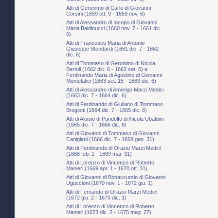
Atti di Geronimo di Carlo di Giovanni
Corsini (1659 ott. 9 - 1659 nov. 6)
Atti di Alessandro di Iacopo di Giovanni
Maria Baldinucci (1660 nov. 7 - 1661 dic.
6)
Atti di Francesco Maria di Antonio
Giuseppe Stendardi (1661 dic. 7 - 1662
dic. 6)
Atti di Tommaso di Geronimo di Nicola
Bartoli (1662 dic. 6 - 1663 set. 5) e
Ferdinando Maria di Agostino di Giovanni
Montelatici (1663 set. 15 - 1663 dic. 6)
Atti di Alessandro di Amerigo Marzi Medici
(1663 dic. 7 - 1664 dic. 6)
Atti di Ferdinando di Giuliano di Tommaso
Brogiotti (1664 dic. 7 - 1665 dic. 6)
Atti di Aloisio di Pandolfo di Nicola Ubaldini
(1665 dic. 7 - 1666 dic. 6)
Atti di Giovanni di Tommaso di Giovanni
Canigiani (1666 dic. 7 - 1668 gen. 31)
Atti di Ferdinando di Orazio Marzi Medici
(1668 feb. 1 - 1669 mar. 31)
Atti di Lorenzo di Vincenzo di Roberto
Manieri (1669 apr. 1 - 1670 ott. 31)
Atti di Giovanni di Bonaccursio di Giovanni
Uguccioni (1670 nov. 1 - 1672 giu. 1)
Atti di Fernando di Orazio Marzi Medici
(1672 giu. 2 - 1673 dic. 1)
Atti di Lorenzo di Vincenzo di Roberto
Manieri (1673 dic. 2 - 1675 mag. 27)