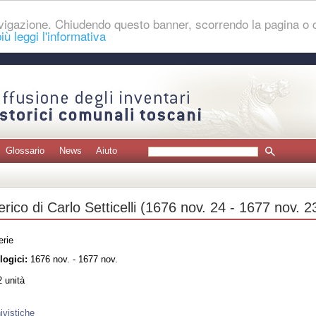
navigazione. Chiudendo questo banner, scorrendo la pagina o
iù leggi l'informativa
Glossario
News
Aiuto
erico di Carlo Setticelli (1676 nov. 24 - 1677 nov. 2
erie
logici:
1676 nov. - 1677 nov.
 unità
ivistiche