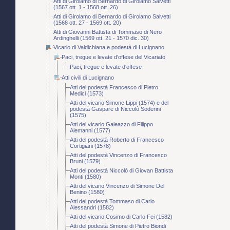
Atti di Girolamo di Bernardo di Girolamo Salvetti
(1567 ott. 1 - 1568 ott. 26)
Atti di Girolamo di Bernardo di Girolamo Salvetti
(1568 ott. 27 - 1569 ott. 20)
Atti di Giovanni Battista di Tommaso di Nero
Ardinghelli (1569 ott. 21 - 1570 dic. 30)
Vicario di Valdichiana e podestà di Lucignano
Paci, tregue e levate d'offese del Vicariato
Paci, tregue e levate d'offese
Atti civili di Lucignano
Atti del podestà Francesco di Pietro
Medici (1573)
Atti del vicario Simone Lippi (1574) e del
podestà Gaspare di Niccolò Soderini
(1575)
Atti del vicario Galeazzo di Filippo
Alemanni (1577)
Atti del podestà Roberto di Francesco
Cortigiani (1578)
Atti del podestà Vincenzo di Francesco
Bruni (1579)
Atti del podestà Niccolò di Giovan Battista
Monti (1580)
Atti del vicario Vincenzo di Simone Del
Benino (1580)
Atti del podestà Tommaso di Carlo
Alessandri (1582)
Atti del vicario Cosimo di Carlo Fei (1582)
Atti del podestà Simone di Pietro Biondi