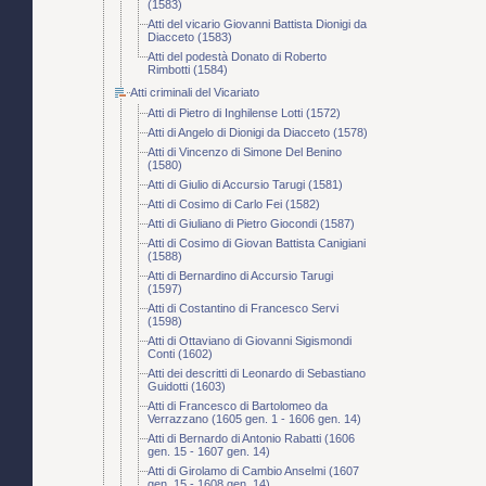
(1583)
Atti del vicario Giovanni Battista Dionigi da
Diacceto (1583)
Atti del podestà Donato di Roberto
Rimbotti (1584)
Atti criminali del Vicariato
Atti di Pietro di Inghilense Lotti (1572)
Atti di Angelo di Dionigi da Diacceto (1578)
Atti di Vincenzo di Simone Del Benino
(1580)
Atti di Giulio di Accursio Tarugi (1581)
Atti di Cosimo di Carlo Fei (1582)
Atti di Giuliano di Pietro Giocondi (1587)
Atti di Cosimo di Giovan Battista Canigiani
(1588)
Atti di Bernardino di Accursio Tarugi
(1597)
Atti di Costantino di Francesco Servi
(1598)
Atti di Ottaviano di Giovanni Sigismondi
Conti (1602)
Atti dei descritti di Leonardo di Sebastiano
Guidotti (1603)
Atti di Francesco di Bartolomeo da
Verrazzano (1605 gen. 1 - 1606 gen. 14)
Atti di Bernardo di Antonio Rabatti (1606
gen. 15 - 1607 gen. 14)
Atti di Girolamo di Cambio Anselmi (1607
gen. 15 - 1608 gen. 14)