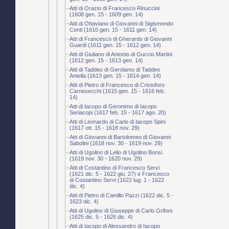
Atti di Orazio di Francesco Rinuccini
(1608 gen. 15 - 1609 gen. 14)
Atti di Ottaviano di Giovanni di Sigismondo
Conti (1610 gen. 15 - 1611 gen. 14)
Atti di Francesco di Gherardo di Giovanni
Guardi (1611 gen. 15 - 1612 gen. 14)
Atti di Giuliano di Antonio di Guccio Martini
(1612 gen. 15 - 1613 gen. 14)
Atti di Taddeo di Gerolamo di Taddeo
Antella (1613 gen. 15 - 1614 gen. 14)
Atti di Pietro di Francesco di Cristoforo
Carnesecchi (1615 gen. 15 - 1616 feb.
14)
Atti di Iacopo di Geronimo di Iacopo
Seriacopi (1617 feb. 15 - 1617 ago. 20)
Atti di Leonardo di Carlo di Iacopo Spini
(1617 ott. 15 - 1618 nov. 29)
Atti di Giovanni di Bartolomeo di Giovanni
Sabolini (1618 nov. 30 - 1619 nov. 29)
Atti di Ugolino di Lelio di Ugolino Bonsi
(1619 nov. 30 - 1620 nov. 29)
Atti di Costantino di Francesco Servi
(1621 dic. 5 - 1622 giu. 27) e Francesco
di Costantino Servi (1622 lug. 1 - 1622
dic. 4)
Atti di Pietro di Camillo Pazzi (1622 dic. 5 -
1623 dic. 4)
Atti di Ugolino di Giuseppe di Carlo Grifoni
(1625 dic. 5 - 1626 dic. 4)
Atti di Iacopo di Alessandro di Iacopo