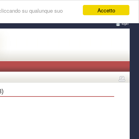
Accetto
 cliccando su qualunque suo
login
3)