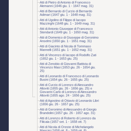
Atti di Pietro di Antonio di Francesco
Alemanni (1646 giu. 1 - 1647 mag. 31)
Atti di Bernardo di Curzio di Bernardo
Adimari (1647 giu. 1 - 1648 mag. 31)
Atti di Ugolino di Filippo di Iacopo
Mazzinghi (1648 giu. 1 - 1649 mag. 31)
Atti di Antonio Giuseppe di Francesco
Stendardi (1649 giu. 1 - 1650 mag. 31)
Atti di Domenico di Giuseppe di Geronimo
Anselmi (1650 giu. 1 - 1651 mag. 31)
Atti di Giacinto di Nicola di Tommaso
Mannelli (1651 giu. 1 - 1652 mag. 31)
Atti di Vincenzo di Iacopo di Rodolfo Zati
(1652 giu. 1 - 1653 giu. 25)
Atti di Zenobio di Giovanni Battista di
Vincenzo Masi (1653 giu. 26 - 1654 giu.
25)
Atti di Leonardo di Francesco di Leonardo
Busini (1654 giu. 26 - 1655 giu. 25)
Atti di Curzio di Lorenzo di Alessandro
Altoviti (1655 giu. 26 - 1656 giu. 25) e
Giovanni Carlo di Lorenzo di Alessandro
Altoviti (1655 ago. 24 - 1656 giu. 25)
Atti di Agostino di Ottavio di Leonardo Libri
(1656 giu. 26 - 1657 giu. 25)
Atti di Geronimo di Alessandro di Giorgio
Brandolini (1657 giu. 26 - 1657 ago. 31)
Atti di Lorenzo di Roberto di Lorenzo da
Filicaia (1657 set. 1 - 1658 ott. 7)
Atti di Nicola di Oreste di Michelangelo
Mancini (1658 ott. 8 - 1659 ott. 8)