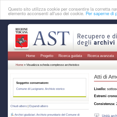
Questo sito utilizza cookie per consentire la corretta 
elemento acconsenti all'uso dei cookie.
Per saperne di p
Home
Progetto
Ricerca guidata
Ricerca avanzata
Home
» Visualizza scheda complesso archivistico
Atti di Am
Soggetto conservatore:
Livello:
sottos
Comune di Lucignano. Archivio storico
Estremi crono
Consistenza:
2
Chiudi albero
|
Espandi albero
Archivi giudiziari. Archivio preunitario del Comune di
Unità arch