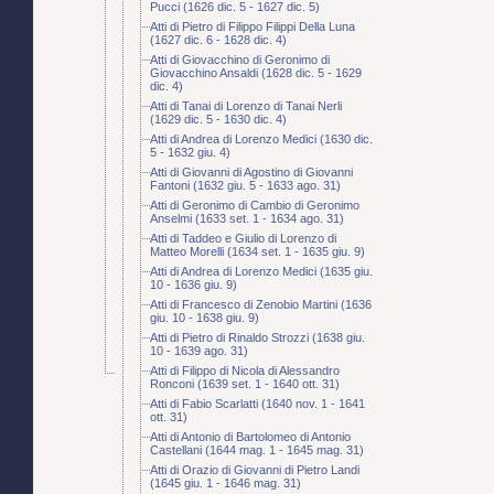
Pucci (1626 dic. 5 - 1627 dic. 5)
Atti di Pietro di Filippo Filippi Della Luna
(1627 dic. 6 - 1628 dic. 4)
Atti di Giovacchino di Geronimo di
Giovacchino Ansaldi (1628 dic. 5 - 1629
dic. 4)
Atti di Tanai di Lorenzo di Tanai Nerli
(1629 dic. 5 - 1630 dic. 4)
Atti di Andrea di Lorenzo Medici (1630 dic.
5 - 1632 giu. 4)
Atti di Giovanni di Agostino di Giovanni
Fantoni (1632 giu. 5 - 1633 ago. 31)
Atti di Geronimo di Cambio di Geronimo
Anselmi (1633 set. 1 - 1634 ago. 31)
Atti di Taddeo e Giulio di Lorenzo di
Matteo Morelli (1634 set. 1 - 1635 giu. 9)
Atti di Andrea di Lorenzo Medici (1635 giu.
10 - 1636 giu. 9)
Atti di Francesco di Zenobio Martini (1636
giu. 10 - 1638 giu. 9)
Atti di Pietro di Rinaldo Strozzi (1638 giu.
10 - 1639 ago. 31)
Atti di Filippo di Nicola di Alessandro
Ronconi (1639 set. 1 - 1640 ott. 31)
Atti di Fabio Scarlatti (1640 nov. 1 - 1641
ott. 31)
Atti di Antonio di Bartolomeo di Antonio
Castellani (1644 mag. 1 - 1645 mag. 31)
Atti di Orazio di Giovanni di Pietro Landi
(1645 giu. 1 - 1646 mag. 31)