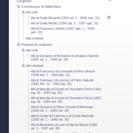
Lucignano
Commissario di Valdichiana
Atti civili
Atti di Giulio Ricasoli (1554 ott. 1 - 1556 mar. 31)
Atti di Giulio Medici (1556 apr. 1 - 1557 ago. 31)
Atti di Francesco Medici (1557 ago. 1 - 1559
gen. 31)
Atti criminali
Podestà di Lucignano
Atti civili
Atti di Girolamo di Bernardo di Girolamo Salvetti
(1567 ott. 1 - 1568 ott. 26)
Atti criminali
Atti di Francesco di Leonardo di Nero Venturi
(1559 feb. 1 - 1560 feb. 21)
Atti di Tommaso di Lorenzo di Pietro Salvetti
(1561 feb. 22 - 1562 lug. 25)
Atti di Marsilio di Zenobi di Cherubino Ficini (1562
lug. 26 - 1563 lug. 25)
Atti di Marsilio di Zenobi di Cherubino Ficini (1563
lug. 26 - 1564 set. 30)
Atti di Giovanni di Pietro Zenobi di Montauto
(1564 ott. 1 - 1565 set. 30)
Atti di Guido di Francesco di Guido Mannelli
(1565 ott. 1 - 1566 set. 30)
Atti di Benedetto di Lotto di Nicola Busini (1566
ott. 1 - 1567 set. 30)