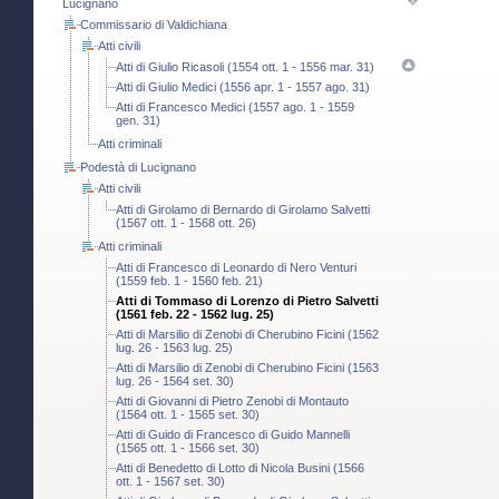
Lucignano
Commissario di Valdichiana
Atti civili
Atti di Giulio Ricasoli (1554 ott. 1 - 1556 mar. 31)
Atti di Giulio Medici (1556 apr. 1 - 1557 ago. 31)
Atti di Francesco Medici (1557 ago. 1 - 1559
gen. 31)
Atti criminali
Podestà di Lucignano
Atti civili
Atti di Girolamo di Bernardo di Girolamo Salvetti
(1567 ott. 1 - 1568 ott. 26)
Atti criminali
Atti di Francesco di Leonardo di Nero Venturi
(1559 feb. 1 - 1560 feb. 21)
Atti di Tommaso di Lorenzo di Pietro Salvetti
(1561 feb. 22 - 1562 lug. 25)
Atti di Marsilio di Zenobi di Cherubino Ficini (1562
lug. 26 - 1563 lug. 25)
Atti di Marsilio di Zenobi di Cherubino Ficini (1563
lug. 26 - 1564 set. 30)
Atti di Giovanni di Pietro Zenobi di Montauto
(1564 ott. 1 - 1565 set. 30)
Atti di Guido di Francesco di Guido Mannelli
(1565 ott. 1 - 1566 set. 30)
Atti di Benedetto di Lotto di Nicola Busini (1566
ott. 1 - 1567 set. 30)