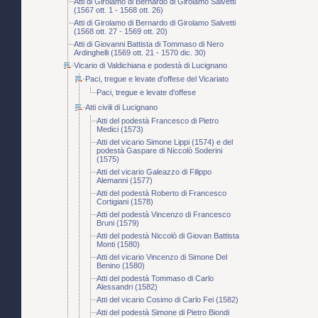
Atti di Girolamo di Bernardo di Girolamo Salvetti
(1567 ott. 1 - 1568 ott. 26)
Atti di Girolamo di Bernardo di Girolamo Salvetti
(1568 ott. 27 - 1569 ott. 20)
Atti di Giovanni Battista di Tommaso di Nero
Ardinghelli (1569 ott. 21 - 1570 dic. 30)
Vicario di Valdichiana e podestà di Lucignano
Paci, tregue e levate d'offese del Vicariato
Paci, tregue e levate d'offese
Atti civili di Lucignano
Atti del podestà Francesco di Pietro
Medici (1573)
Atti del vicario Simone Lippi (1574) e del
podestà Gaspare di Niccolò Soderini
(1575)
Atti del vicario Galeazzo di Filippo
Alemanni (1577)
Atti del podestà Roberto di Francesco
Cortigiani (1578)
Atti del podestà Vincenzo di Francesco
Bruni (1579)
Atti del podestà Niccolò di Giovan Battista
Monti (1580)
Atti del vicario Vincenzo di Simone Del
Benino (1580)
Atti del podestà Tommaso di Carlo
Alessandri (1582)
Atti del vicario Cosimo di Carlo Fei (1582)
Atti del podestà Simone di Pietro Biondi