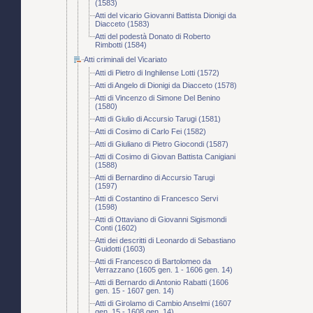
(1583)
Atti del vicario Giovanni Battista Dionigi da
Diacceto (1583)
Atti del podestà Donato di Roberto
Rimbotti (1584)
Atti criminali del Vicariato
Atti di Pietro di Inghilense Lotti (1572)
Atti di Angelo di Dionigi da Diacceto (1578)
Atti di Vincenzo di Simone Del Benino
(1580)
Atti di Giulio di Accursio Tarugi (1581)
Atti di Cosimo di Carlo Fei (1582)
Atti di Giuliano di Pietro Giocondi (1587)
Atti di Cosimo di Giovan Battista Canigiani
(1588)
Atti di Bernardino di Accursio Tarugi
(1597)
Atti di Costantino di Francesco Servi
(1598)
Atti di Ottaviano di Giovanni Sigismondi
Conti (1602)
Atti dei descritti di Leonardo di Sebastiano
Guidotti (1603)
Atti di Francesco di Bartolomeo da
Verrazzano (1605 gen. 1 - 1606 gen. 14)
Atti di Bernardo di Antonio Rabatti (1606
gen. 15 - 1607 gen. 14)
Atti di Girolamo di Cambio Anselmi (1607
gen. 15 - 1608 gen. 14)