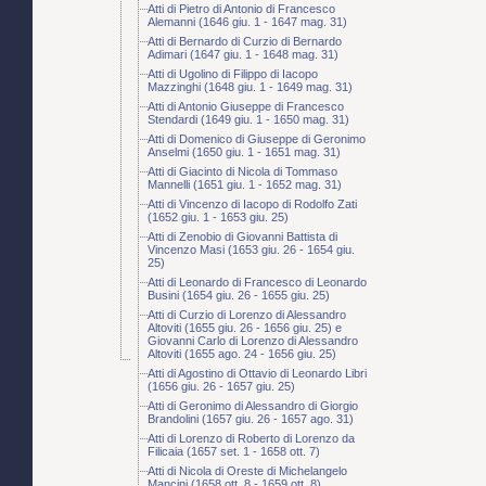
Atti di Pietro di Antonio di Francesco
Alemanni (1646 giu. 1 - 1647 mag. 31)
Atti di Bernardo di Curzio di Bernardo
Adimari (1647 giu. 1 - 1648 mag. 31)
Atti di Ugolino di Filippo di Iacopo
Mazzinghi (1648 giu. 1 - 1649 mag. 31)
Atti di Antonio Giuseppe di Francesco
Stendardi (1649 giu. 1 - 1650 mag. 31)
Atti di Domenico di Giuseppe di Geronimo
Anselmi (1650 giu. 1 - 1651 mag. 31)
Atti di Giacinto di Nicola di Tommaso
Mannelli (1651 giu. 1 - 1652 mag. 31)
Atti di Vincenzo di Iacopo di Rodolfo Zati
(1652 giu. 1 - 1653 giu. 25)
Atti di Zenobio di Giovanni Battista di
Vincenzo Masi (1653 giu. 26 - 1654 giu.
25)
Atti di Leonardo di Francesco di Leonardo
Busini (1654 giu. 26 - 1655 giu. 25)
Atti di Curzio di Lorenzo di Alessandro
Altoviti (1655 giu. 26 - 1656 giu. 25) e
Giovanni Carlo di Lorenzo di Alessandro
Altoviti (1655 ago. 24 - 1656 giu. 25)
Atti di Agostino di Ottavio di Leonardo Libri
(1656 giu. 26 - 1657 giu. 25)
Atti di Geronimo di Alessandro di Giorgio
Brandolini (1657 giu. 26 - 1657 ago. 31)
Atti di Lorenzo di Roberto di Lorenzo da
Filicaia (1657 set. 1 - 1658 ott. 7)
Atti di Nicola di Oreste di Michelangelo
Mancini (1658 ott. 8 - 1659 ott. 8)