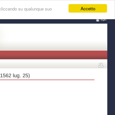
Accetto
 cliccando su qualunque suo
login
 1562 lug. 25)