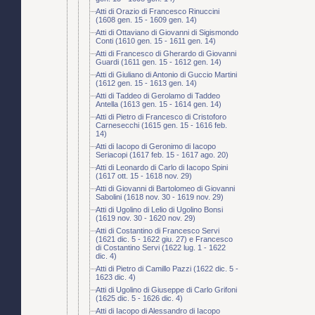
Atti di Orazio di Francesco Rinuccini
(1608 gen. 15 - 1609 gen. 14)
Atti di Ottaviano di Giovanni di Sigismondo
Conti (1610 gen. 15 - 1611 gen. 14)
Atti di Francesco di Gherardo di Giovanni
Guardi (1611 gen. 15 - 1612 gen. 14)
Atti di Giuliano di Antonio di Guccio Martini
(1612 gen. 15 - 1613 gen. 14)
Atti di Taddeo di Gerolamo di Taddeo
Antella (1613 gen. 15 - 1614 gen. 14)
Atti di Pietro di Francesco di Cristoforo
Carnesecchi (1615 gen. 15 - 1616 feb.
14)
Atti di Iacopo di Geronimo di Iacopo
Seriacopi (1617 feb. 15 - 1617 ago. 20)
Atti di Leonardo di Carlo di Iacopo Spini
(1617 ott. 15 - 1618 nov. 29)
Atti di Giovanni di Bartolomeo di Giovanni
Sabolini (1618 nov. 30 - 1619 nov. 29)
Atti di Ugolino di Lelio di Ugolino Bonsi
(1619 nov. 30 - 1620 nov. 29)
Atti di Costantino di Francesco Servi
(1621 dic. 5 - 1622 giu. 27) e Francesco
di Costantino Servi (1622 lug. 1 - 1622
dic. 4)
Atti di Pietro di Camillo Pazzi (1622 dic. 5 -
1623 dic. 4)
Atti di Ugolino di Giuseppe di Carlo Grifoni
(1625 dic. 5 - 1626 dic. 4)
Atti di Iacopo di Alessandro di Iacopo