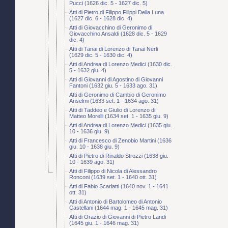
Pucci (1626 dic. 5 - 1627 dic. 5)
Atti di Pietro di Filippo Filippi Della Luna
(1627 dic. 6 - 1628 dic. 4)
Atti di Giovacchino di Geronimo di
Giovacchino Ansaldi (1628 dic. 5 - 1629
dic. 4)
Atti di Tanai di Lorenzo di Tanai Nerli
(1629 dic. 5 - 1630 dic. 4)
Atti di Andrea di Lorenzo Medici (1630 dic.
5 - 1632 giu. 4)
Atti di Giovanni di Agostino di Giovanni
Fantoni (1632 giu. 5 - 1633 ago. 31)
Atti di Geronimo di Cambio di Geronimo
Anselmi (1633 set. 1 - 1634 ago. 31)
Atti di Taddeo e Giulio di Lorenzo di
Matteo Morelli (1634 set. 1 - 1635 giu. 9)
Atti di Andrea di Lorenzo Medici (1635 giu.
10 - 1636 giu. 9)
Atti di Francesco di Zenobio Martini (1636
giu. 10 - 1638 giu. 9)
Atti di Pietro di Rinaldo Strozzi (1638 giu.
10 - 1639 ago. 31)
Atti di Filippo di Nicola di Alessandro
Ronconi (1639 set. 1 - 1640 ott. 31)
Atti di Fabio Scarlatti (1640 nov. 1 - 1641
ott. 31)
Atti di Antonio di Bartolomeo di Antonio
Castellani (1644 mag. 1 - 1645 mag. 31)
Atti di Orazio di Giovanni di Pietro Landi
(1645 giu. 1 - 1646 mag. 31)