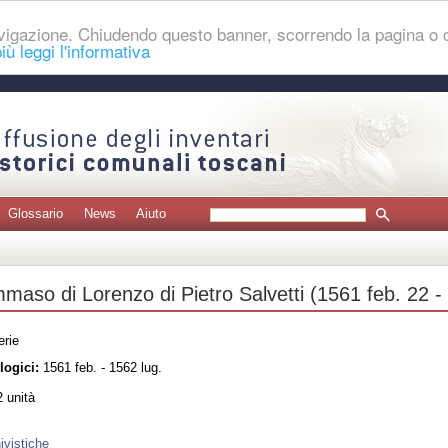
navigazione. Chiudendo questo banner, scorrendo la pagina o
iù leggi l'informativa
Glossario
News
Aiuto
mmaso di Lorenzo di Pietro Salvetti (1561 feb. 22 -
erie
logici:
1561 feb. - 1562 lug.
 unità
ivistiche