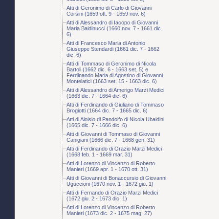
Atti di Geronimo di Carlo di Giovanni
Corsini (1659 ott. 9 - 1659 nov. 6)
Atti di Alessandro di Iacopo di Giovanni
Maria Baldinucci (1660 nov. 7 - 1661 dic.
6)
Atti di Francesco Maria di Antonio
Giuseppe Stendardi (1661 dic. 7 - 1662
dic. 6)
Atti di Tommaso di Geronimo di Nicola
Bartoli (1662 dic. 6 - 1663 set. 5) e
Ferdinando Maria di Agostino di Giovanni
Montelatici (1663 set. 15 - 1663 dic. 6)
Atti di Alessandro di Amerigo Marzi Medici
(1663 dic. 7 - 1664 dic. 6)
Atti di Ferdinando di Giuliano di Tommaso
Brogiotti (1664 dic. 7 - 1665 dic. 6)
Atti di Aloisio di Pandolfo di Nicola Ubaldini
(1665 dic. 7 - 1666 dic. 6)
Atti di Giovanni di Tommaso di Giovanni
Canigiani (1666 dic. 7 - 1668 gen. 31)
Atti di Ferdinando di Orazio Marzi Medici
(1668 feb. 1 - 1669 mar. 31)
Atti di Lorenzo di Vincenzo di Roberto
Manieri (1669 apr. 1 - 1670 ott. 31)
Atti di Giovanni di Bonaccursio di Giovanni
Uguccioni (1670 nov. 1 - 1672 giu. 1)
Atti di Fernando di Orazio Marzi Medici
(1672 giu. 2 - 1673 dic. 1)
Atti di Lorenzo di Vincenzo di Roberto
Manieri (1673 dic. 2 - 1675 mag. 27)