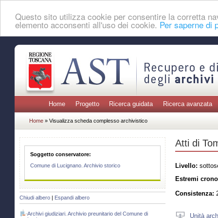
Questo sito utilizza cookie per consentire la corretta 
elemento acconsenti all'uso dei cookie.
Per saperne di p
Home
Progetto
Ricerca guidata
Ricerca avanzata
Home
» Visualizza scheda complesso archivistico
Atti di To
Soggetto conservatore:
Livello:
sottos
Comune di Lucignano. Archivio storico
Estremi crono
Consistenza:
2
Chiudi albero
|
Espandi albero
Archivi giudiziari. Archivio preunitario del Comune di
Unità arch