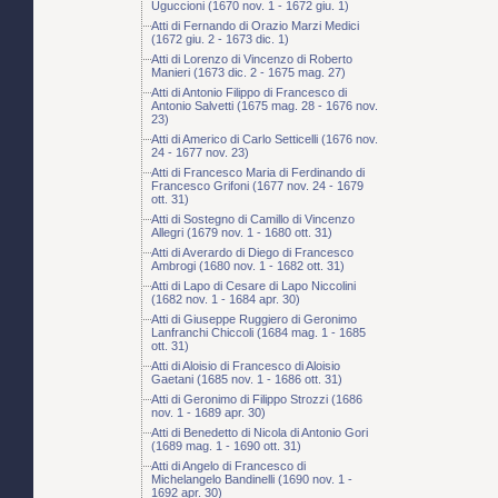
Uguccioni (1670 nov. 1 - 1672 giu. 1)
Atti di Fernando di Orazio Marzi Medici
(1672 giu. 2 - 1673 dic. 1)
Atti di Lorenzo di Vincenzo di Roberto
Manieri (1673 dic. 2 - 1675 mag. 27)
Atti di Antonio Filippo di Francesco di
Antonio Salvetti (1675 mag. 28 - 1676 nov.
23)
Atti di Americo di Carlo Setticelli (1676 nov.
24 - 1677 nov. 23)
Atti di Francesco Maria di Ferdinando di
Francesco Grifoni (1677 nov. 24 - 1679
ott. 31)
Atti di Sostegno di Camillo di Vincenzo
Allegri (1679 nov. 1 - 1680 ott. 31)
Atti di Averardo di Diego di Francesco
Ambrogi (1680 nov. 1 - 1682 ott. 31)
Atti di Lapo di Cesare di Lapo Niccolini
(1682 nov. 1 - 1684 apr. 30)
Atti di Giuseppe Ruggiero di Geronimo
Lanfranchi Chiccoli (1684 mag. 1 - 1685
ott. 31)
Atti di Aloisio di Francesco di Aloisio
Gaetani (1685 nov. 1 - 1686 ott. 31)
Atti di Geronimo di Filippo Strozzi (1686
nov. 1 - 1689 apr. 30)
Atti di Benedetto di Nicola di Antonio Gori
(1689 mag. 1 - 1690 ott. 31)
Atti di Angelo di Francesco di
Michelangelo Bandinelli (1690 nov. 1 -
1692 apr. 30)