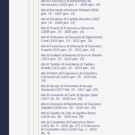
Atti di Francesco di Bartolomeo da
Verrazzano (1605 gen. 1 - 1606 gen. 14)
Atti di Bernardo di Antonio Rabatti (1606
gen. 15 - 1607 gen. 14)
Atti di Girolamo di Cambio Anselmi (1607
gen. 15 - 1608 gen. 14)
Atti di Orazio di Francesco Rinuccini
(1608 gen. 15 - 1609 gen. 14)
Atti di Ottaviano di Giovanni di Sigismondo
Conti (1610 gen. 15 - 1611 gen. 14)
Atti di Francesco di Gherardo di Giovanni
Guardi (1611 gen. 15 - 1612 gen. 14)
Atti di Giuliano di Antonio di Guccio Martini
(1612 gen. 15 - 1613 gen. 14)
Atti di Taddeo di Gerolamo di Taddeo
Antella (1613 gen. 15 - 1614 gen. 14)
Atti di Pietro di Francesco di Cristoforo
Carnesecchi (1615 gen. 15 - 1616 feb.
14)
Atti di Iacopo di Geronimo di Iacopo
Seriacopi (1617 feb. 15 - 1617 ago. 20)
Atti di Leonardo di Carlo di Iacopo Spini
(1617 ott. 15 - 1618 nov. 29)
Atti di Giovanni di Bartolomeo di Giovanni
Sabolini (1618 nov. 30 - 1619 nov. 29)
Atti di Ugolino di Lelio di Ugolino Bonsi
(1619 nov. 30 - 1620 nov. 29)
Atti di Costantino di Francesco Servi
(1621 dic. 5 - 1622 giu. 27) e Francesco
di Costantino Servi (1622 lug. 1 - 1622
dic. 4)