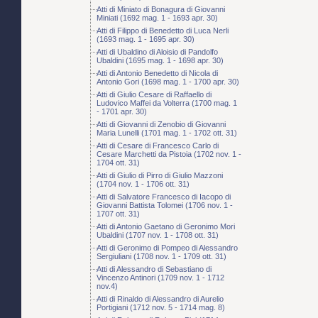
Atti di Miniato di Bonagura di Giovanni
Miniati (1692 mag. 1 - 1693 apr. 30)
Atti di Filippo di Benedetto di Luca Nerli
(1693 mag. 1 - 1695 apr. 30)
Atti di Ubaldino di Aloisio di Pandolfo
Ubaldini (1695 mag. 1 - 1698 apr. 30)
Atti di Antonio Benedetto di Nicola di
Antonio Gori (1698 mag. 1 - 1700 apr. 30)
Atti di Giulio Cesare di Raffaello di
Ludovico Maffei da Volterra (1700 mag. 1
- 1701 apr. 30)
Atti di Giovanni di Zenobio di Giovanni
Maria Lunelli (1701 mag. 1 - 1702 ott. 31)
Atti di Cesare di Francesco Carlo di
Cesare Marchetti da Pistoia (1702 nov. 1 -
1704 ott. 31)
Atti di Giulio di Pirro di Giulio Mazzoni
(1704 nov. 1 - 1706 ott. 31)
Atti di Salvatore Francesco di Iacopo di
Giovanni Battista Tolomei (1706 nov. 1 -
1707 ott. 31)
Atti di Antonio Gaetano di Geronimo Mori
Ubaldini (1707 nov. 1 - 1708 ott. 31)
Atti di Geronimo di Pompeo di Alessandro
Sergiuliani (1708 nov. 1 - 1709 ott. 31)
Atti di Alessandro di Sebastiano di
Vincenzo Antinori (1709 nov. 1 - 1712
nov.4)
Atti di Rinaldo di Alessandro di Aurelio
Portigiani (1712 nov. 5 - 1714 mag. 8)