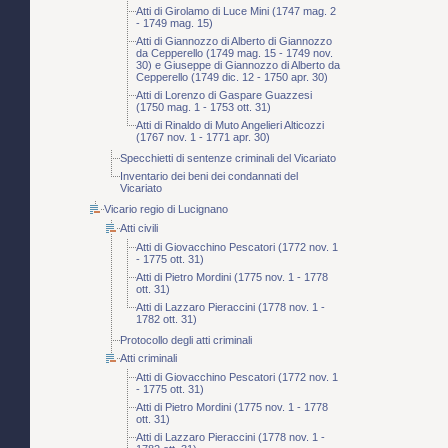
Atti di Girolamo di Luce Mini (1747 mag. 2
- 1749 mag. 15)
Atti di Giannozzo di Alberto di Giannozzo
da Cepperello (1749 mag. 15 - 1749 nov.
30) e Giuseppe di Giannozzo di Alberto da
Cepperello (1749 dic. 12 - 1750 apr. 30)
Atti di Lorenzo di Gaspare Guazzesi
(1750 mag. 1 - 1753 ott. 31)
Atti di Rinaldo di Muto Angelieri Alticozzi
(1767 nov. 1 - 1771 apr. 30)
Specchietti di sentenze criminali del Vicariato
Inventario dei beni dei condannati del
Vicariato
Vicario regio di Lucignano
Atti civili
Atti di Giovacchino Pescatori (1772 nov. 1
- 1775 ott. 31)
Atti di Pietro Mordini (1775 nov. 1 - 1778
ott. 31)
Atti di Lazzaro Pieraccini (1778 nov. 1 -
1782 ott. 31)
Protocollo degli atti criminali
Atti criminali
Atti di Giovacchino Pescatori (1772 nov. 1
- 1775 ott. 31)
Atti di Pietro Mordini (1775 nov. 1 - 1778
ott. 31)
Atti di Lazzaro Pieraccini (1778 nov. 1 -