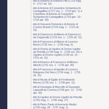
Atti di Roberto di Roberto Pitti (1714 mag.
9 - 1717 ott. 31)
Atti di Antonio di Costantino Schianteschi
Cantagallina (1717 nov. 1 - 1719 gen. 1) e
Cristofano di Antonio di Costantino
Schianteschi Cantagallina (1719 gen. 10 -
1719 apr. 30)
Atti di Giovanni Domenico di Antonio di
Cosimo Brandi (1719 mag. 1 - 1723 ott.
31)
Atti di Giannozzo di Alberto di Giannozzo
da Cepperello (1723 nov. 1 - 1725 ott. 31)
Atti di Francesco di Alberto di Lorenzo
Bonsi (1725 nov. 1 - 1728 mag. 5)
Atti di Onorio di Ugolino di Onorio Ugolini
da Petrella (1728 mag. 6 - 1728 set. 20) e
Ugolino di Onorio Ugolini (1728 ott. 12 -
1731 ott. 31)
Atti di Americo di Francesco di Alfonso
Altoviti (1731 nov. 1 - 1734 apr. 30)
Atti di Francesco di Ippolito di Lorenzo
Bolognesi Del Nero (1734 mag. 1 - 1735
ott. 31)
Atti di Nicola di Egidio di Ferdinando
Moresi (1735 nov. 1 - 1739 gen. 11)
Atti di Giuseppe di Marcello di Giuseppe
Laparelli da Cortona (1739 gen. 12 - 1742
apr. 30)
Atti di Ugolino di Onorio Ugolini da Petrella
(1742 mag. 1 - 1745 mag. 27)
Atti di Pietro Paolo di Averardo Medici
(1745 mag. 28 - 1747 mag. 1)