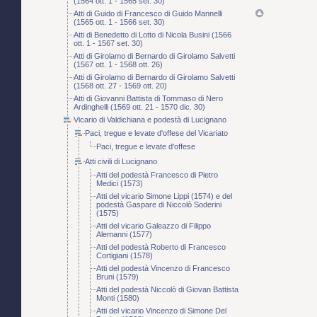
(1564 ott. 1 - 1565 set. 30)
Atti di Guido di Francesco di Guido Mannelli
(1565 ott. 1 - 1566 set. 30)
Atti di Benedetto di Lotto di Nicola Busini (1566
ott. 1 - 1567 set. 30)
Atti di Girolamo di Bernardo di Girolamo Salvetti
(1567 ott. 1 - 1568 ott. 26)
Atti di Girolamo di Bernardo di Girolamo Salvetti
(1568 ott. 27 - 1569 ott. 20)
Atti di Giovanni Battista di Tommaso di Nero
Ardinghelli (1569 ott. 21 - 1570 dic. 30)
Vicario di Valdichiana e podestà di Lucignano
Paci, tregue e levate d'offese del Vicariato
Paci, tregue e levate d'offese
Atti civili di Lucignano
Atti del podestà Francesco di Pietro
Medici (1573)
Atti del vicario Simone Lippi (1574) e del
podestà Gaspare di Niccolò Soderini
(1575)
Atti del vicario Galeazzo di Filippo
Alemanni (1577)
Atti del podestà Roberto di Francesco
Cortigiani (1578)
Atti del podestà Vincenzo di Francesco
Bruni (1579)
Atti del podestà Niccolò di Giovan Battista
Monti (1580)
Atti del vicario Vincenzo di Simone Del