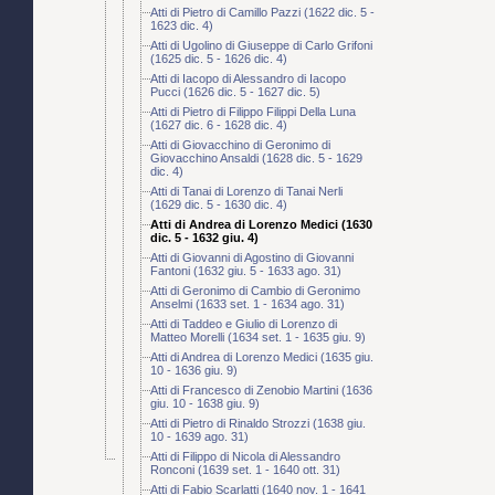
Atti di Pietro di Camillo Pazzi (1622 dic. 5 -
1623 dic. 4)
Atti di Ugolino di Giuseppe di Carlo Grifoni
(1625 dic. 5 - 1626 dic. 4)
Atti di Iacopo di Alessandro di Iacopo
Pucci (1626 dic. 5 - 1627 dic. 5)
Atti di Pietro di Filippo Filippi Della Luna
(1627 dic. 6 - 1628 dic. 4)
Atti di Giovacchino di Geronimo di
Giovacchino Ansaldi (1628 dic. 5 - 1629
dic. 4)
Atti di Tanai di Lorenzo di Tanai Nerli
(1629 dic. 5 - 1630 dic. 4)
Atti di Andrea di Lorenzo Medici (1630
dic. 5 - 1632 giu. 4)
Atti di Giovanni di Agostino di Giovanni
Fantoni (1632 giu. 5 - 1633 ago. 31)
Atti di Geronimo di Cambio di Geronimo
Anselmi (1633 set. 1 - 1634 ago. 31)
Atti di Taddeo e Giulio di Lorenzo di
Matteo Morelli (1634 set. 1 - 1635 giu. 9)
Atti di Andrea di Lorenzo Medici (1635 giu.
10 - 1636 giu. 9)
Atti di Francesco di Zenobio Martini (1636
giu. 10 - 1638 giu. 9)
Atti di Pietro di Rinaldo Strozzi (1638 giu.
10 - 1639 ago. 31)
Atti di Filippo di Nicola di Alessandro
Ronconi (1639 set. 1 - 1640 ott. 31)
Atti di Fabio Scarlatti (1640 nov. 1 - 1641