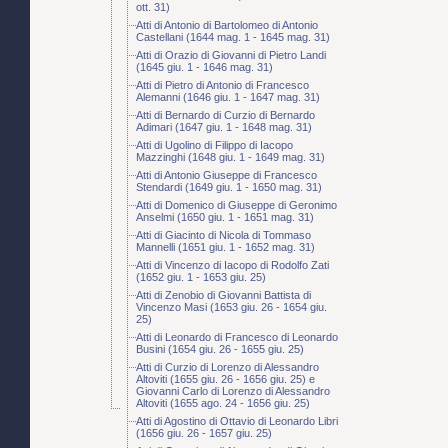
ott. 31)
Atti di Antonio di Bartolomeo di Antonio
Castellani (1644 mag. 1 - 1645 mag. 31)
Atti di Orazio di Giovanni di Pietro Landi
(1645 giu. 1 - 1646 mag. 31)
Atti di Pietro di Antonio di Francesco
Alemanni (1646 giu. 1 - 1647 mag. 31)
Atti di Bernardo di Curzio di Bernardo
Adimari (1647 giu. 1 - 1648 mag. 31)
Atti di Ugolino di Filippo di Iacopo
Mazzinghi (1648 giu. 1 - 1649 mag. 31)
Atti di Antonio Giuseppe di Francesco
Stendardi (1649 giu. 1 - 1650 mag. 31)
Atti di Domenico di Giuseppe di Geronimo
Anselmi (1650 giu. 1 - 1651 mag. 31)
Atti di Giacinto di Nicola di Tommaso
Mannelli (1651 giu. 1 - 1652 mag. 31)
Atti di Vincenzo di Iacopo di Rodolfo Zati
(1652 giu. 1 - 1653 giu. 25)
Atti di Zenobio di Giovanni Battista di
Vincenzo Masi (1653 giu. 26 - 1654 giu.
25)
Atti di Leonardo di Francesco di Leonardo
Busini (1654 giu. 26 - 1655 giu. 25)
Atti di Curzio di Lorenzo di Alessandro
Altoviti (1655 giu. 26 - 1656 giu. 25) e
Giovanni Carlo di Lorenzo di Alessandro
Altoviti (1655 ago. 24 - 1656 giu. 25)
Atti di Agostino di Ottavio di Leonardo Libri
(1656 giu. 26 - 1657 giu. 25)