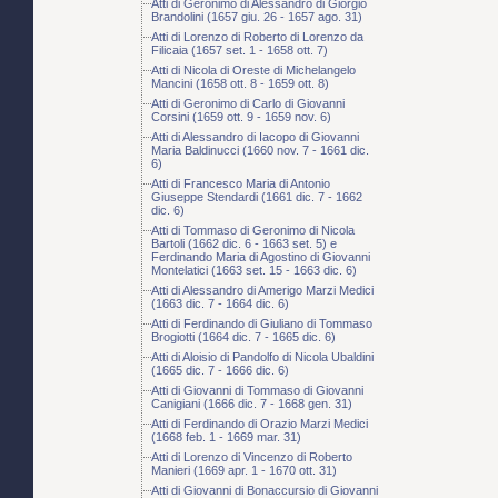
Atti di Geronimo di Alessandro di Giorgio
Brandolini (1657 giu. 26 - 1657 ago. 31)
Atti di Lorenzo di Roberto di Lorenzo da
Filicaia (1657 set. 1 - 1658 ott. 7)
Atti di Nicola di Oreste di Michelangelo
Mancini (1658 ott. 8 - 1659 ott. 8)
Atti di Geronimo di Carlo di Giovanni
Corsini (1659 ott. 9 - 1659 nov. 6)
Atti di Alessandro di Iacopo di Giovanni
Maria Baldinucci (1660 nov. 7 - 1661 dic.
6)
Atti di Francesco Maria di Antonio
Giuseppe Stendardi (1661 dic. 7 - 1662
dic. 6)
Atti di Tommaso di Geronimo di Nicola
Bartoli (1662 dic. 6 - 1663 set. 5) e
Ferdinando Maria di Agostino di Giovanni
Montelatici (1663 set. 15 - 1663 dic. 6)
Atti di Alessandro di Amerigo Marzi Medici
(1663 dic. 7 - 1664 dic. 6)
Atti di Ferdinando di Giuliano di Tommaso
Brogiotti (1664 dic. 7 - 1665 dic. 6)
Atti di Aloisio di Pandolfo di Nicola Ubaldini
(1665 dic. 7 - 1666 dic. 6)
Atti di Giovanni di Tommaso di Giovanni
Canigiani (1666 dic. 7 - 1668 gen. 31)
Atti di Ferdinando di Orazio Marzi Medici
(1668 feb. 1 - 1669 mar. 31)
Atti di Lorenzo di Vincenzo di Roberto
Manieri (1669 apr. 1 - 1670 ott. 31)
Atti di Giovanni di Bonaccursio di Giovanni