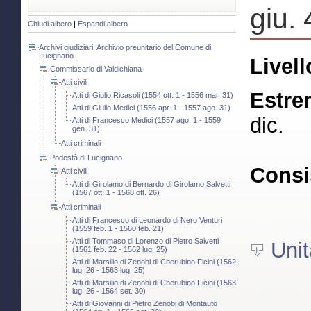
giu. 
Chiudi albero
|
Espandi albero
Archivi giudiziari. Archivio preunitario del Comune di
Lucignano
Livell
Commissario di Valdichiana
Atti civili
Estre
Atti di Giulio Ricasoli (1554 ott. 1 - 1556 mar. 31)
Atti di Giulio Medici (1556 apr. 1 - 1557 ago. 31)
dic.
Atti di Francesco Medici (1557 ago. 1 - 1559
gen. 31)
Atti criminali
Podestà di Lucignano
Consi
Atti civili
Atti di Girolamo di Bernardo di Girolamo Salvetti
(1567 ott. 1 - 1568 ott. 26)
Atti criminali
Atti di Francesco di Leonardo di Nero Venturi
(1559 feb. 1 - 1560 feb. 21)
Atti di Tommaso di Lorenzo di Pietro Salvetti
Unit
(1561 feb. 22 - 1562 lug. 25)
Atti di Marsilio di Zenobi di Cherubino Ficini (1562
lug. 26 - 1563 lug. 25)
Atti di Marsilio di Zenobi di Cherubino Ficini (1563
lug. 26 - 1564 set. 30)
Atti di Giovanni di Pietro Zenobi di Montauto