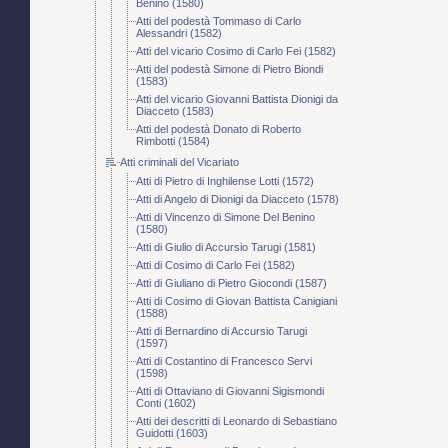
Benino (1580)
Atti del podestà Tommaso di Carlo
Alessandri (1582)
Atti del vicario Cosimo di Carlo Fei (1582)
Atti del podestà Simone di Pietro Biondi
(1583)
Atti del vicario Giovanni Battista Dionigi da
Diacceto (1583)
Atti del podestà Donato di Roberto
Rimbotti (1584)
Atti criminali del Vicariato
Atti di Pietro di Inghilense Lotti (1572)
Atti di Angelo di Dionigi da Diacceto (1578)
Atti di Vincenzo di Simone Del Benino
(1580)
Atti di Giulio di Accursio Tarugi (1581)
Atti di Cosimo di Carlo Fei (1582)
Atti di Giuliano di Pietro Giocondi (1587)
Atti di Cosimo di Giovan Battista Canigiani
(1588)
Atti di Bernardino di Accursio Tarugi
(1597)
Atti di Costantino di Francesco Servi
(1598)
Atti di Ottaviano di Giovanni Sigismondi
Conti (1602)
Atti dei descritti di Leonardo di Sebastiano
Guidotti (1603)