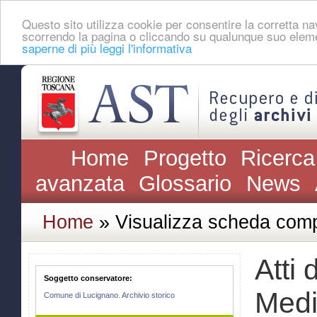
Questo sito utilizza cookie per consentire la corretta 
scorrendo la pagina o cliccando su qualunque suo eleme
saperne di più leggi l'informativa
Home
Progetto
Ricerca
avanzata
Glossario
News
Home
» Visualizza scheda comp
Atti
Soggetto conservatore:
Medi
Comune di Lucignano. Archivio storico