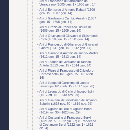
Atti di Francesco di Bartolomeo da
Verrazzano (1605 gen. 1 - 1606 gen. 14)
Atti di Bernardo di Antonio Rabatti (1606
gen. 15 - 1607 gen. 14)
Atti di Girolamo di Cambio Anselmi (1607
gen. 15 - 1608 gen. 14)
Atti di Orazio di Francesco Rinuccini
(1608 gen. 15 - 1609 gen. 14)
Atti di Ottaviano di Giovanni di Sigismondo
Conti (1610 gen. 15 - 1611 gen. 14)
Atti di Francesco di Gherardo di Giovanni
Guardi (1611 gen. 15 - 1612 gen. 14)
Atti di Giuliano di Antonio di Guccio Martini
(1612 gen. 15 - 1613 gen. 14)
Atti di Taddeo di Gerolamo di Taddeo
Antella (1613 gen. 15 - 1614 gen. 14)
Atti di Pietro di Francesco di Cristoforo
Carnesecchi (1615 gen. 15 - 1616 feb.
14)
Atti di Iacopo di Geronimo di Iacopo
Seriacopi (1617 feb. 15 - 1617 ago. 20)
Atti di Leonardo di Carlo di Iacopo Spini
(1617 ott. 15 - 1618 nov. 29)
Atti di Giovanni di Bartolomeo di Giovanni
Sabolini (1618 nov. 30 - 1619 nov. 29)
Atti di Ugolino di Lelio di Ugolino Bonsi
(1619 nov. 30 - 1620 nov. 29)
Atti di Costantino di Francesco Servi
(1621 dic. 5 - 1622 giu. 27) e Francesco
di Costantino Servi (1622 lug. 1 - 1622
dic. 4)