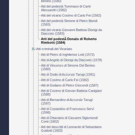
Benino (1580)
Atti del podestà Tommaso di Carlo
Alessandri (1582)
Atti del vicario Cosimo di Carlo Fei (1582)
Atti del podestà Simone di Pietro Biondi
(1583)
Atti del vicario Giovanni Battista Dionigi da
Diacceto (1583)
Atti del podestà Donato di Roberto
Rimbotti (1584)
Atti criminali del Vicariato
Atti di Pietro di Inghilense Lotti (1572)
Atti di Angelo di Dionigi da Diacceto (1578)
Atti di Vincenzo di Simone Del Benino
(1580)
Atti di Giulio di Accursio Tarugi (1581)
Atti di Cosimo di Carlo Fei (1582)
Atti di Giuliano di Pietro Giocondi (1587)
Atti di Cosimo di Giovan Battista Canigiani
(1588)
Atti di Bernardino di Accursio Tarugi
(1597)
Atti di Costantino di Francesco Servi
(1598)
Atti di Ottaviano di Giovanni Sigismondi
Conti (1602)
Atti dei descritti di Leonardo di Sebastiano
Guidotti (1603)