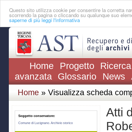
Questo sito utilizza cookie per consentire la corretta 
scorrendo la pagina o cliccando su qualunque suo eleme
saperne di più leggi l'informativa
Home
Progetto
Ricerca
avanzata
Glossario
News
Home
» Visualizza scheda comp
Atti
Soggetto conservatore:
Robe
Comune di Lucignano. Archivio storico