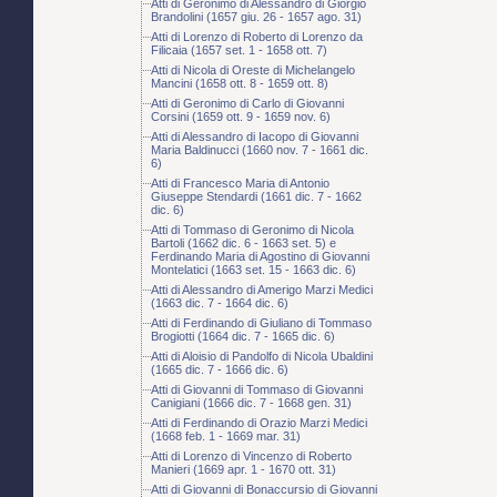
Atti di Geronimo di Alessandro di Giorgio
Brandolini (1657 giu. 26 - 1657 ago. 31)
Atti di Lorenzo di Roberto di Lorenzo da
Filicaia (1657 set. 1 - 1658 ott. 7)
Atti di Nicola di Oreste di Michelangelo
Mancini (1658 ott. 8 - 1659 ott. 8)
Atti di Geronimo di Carlo di Giovanni
Corsini (1659 ott. 9 - 1659 nov. 6)
Atti di Alessandro di Iacopo di Giovanni
Maria Baldinucci (1660 nov. 7 - 1661 dic.
6)
Atti di Francesco Maria di Antonio
Giuseppe Stendardi (1661 dic. 7 - 1662
dic. 6)
Atti di Tommaso di Geronimo di Nicola
Bartoli (1662 dic. 6 - 1663 set. 5) e
Ferdinando Maria di Agostino di Giovanni
Montelatici (1663 set. 15 - 1663 dic. 6)
Atti di Alessandro di Amerigo Marzi Medici
(1663 dic. 7 - 1664 dic. 6)
Atti di Ferdinando di Giuliano di Tommaso
Brogiotti (1664 dic. 7 - 1665 dic. 6)
Atti di Aloisio di Pandolfo di Nicola Ubaldini
(1665 dic. 7 - 1666 dic. 6)
Atti di Giovanni di Tommaso di Giovanni
Canigiani (1666 dic. 7 - 1668 gen. 31)
Atti di Ferdinando di Orazio Marzi Medici
(1668 feb. 1 - 1669 mar. 31)
Atti di Lorenzo di Vincenzo di Roberto
Manieri (1669 apr. 1 - 1670 ott. 31)
Atti di Giovanni di Bonaccursio di Giovanni