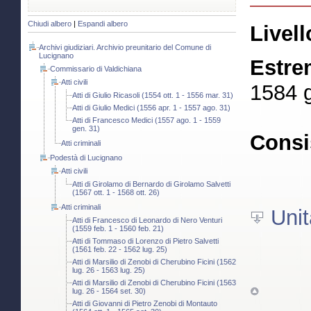
Chiudi albero
|
Espandi albero
Livell
Archivi giudiziari. Archivio preunitario del Comune di
Lucignano
Estre
Commissario di Valdichiana
Atti civili
1584 g
Atti di Giulio Ricasoli (1554 ott. 1 - 1556 mar. 31)
Atti di Giulio Medici (1556 apr. 1 - 1557 ago. 31)
Atti di Francesco Medici (1557 ago. 1 - 1559
gen. 31)
Consi
Atti criminali
Podestà di Lucignano
Atti civili
Atti di Girolamo di Bernardo di Girolamo Salvetti
(1567 ott. 1 - 1568 ott. 26)
Atti criminali
Unit
Atti di Francesco di Leonardo di Nero Venturi
(1559 feb. 1 - 1560 feb. 21)
Atti di Tommaso di Lorenzo di Pietro Salvetti
(1561 feb. 22 - 1562 lug. 25)
Atti di Marsilio di Zenobi di Cherubino Ficini (1562
lug. 26 - 1563 lug. 25)
Atti di Marsilio di Zenobi di Cherubino Ficini (1563
lug. 26 - 1564 set. 30)
Atti di Giovanni di Pietro Zenobi di Montauto