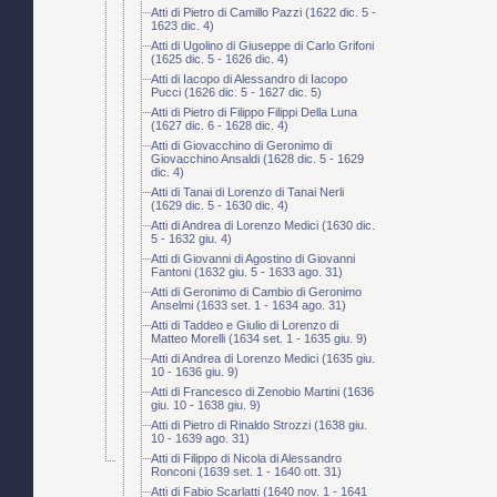
Atti di Pietro di Camillo Pazzi (1622 dic. 5 -
1623 dic. 4)
Atti di Ugolino di Giuseppe di Carlo Grifoni
(1625 dic. 5 - 1626 dic. 4)
Atti di Iacopo di Alessandro di Iacopo
Pucci (1626 dic. 5 - 1627 dic. 5)
Atti di Pietro di Filippo Filippi Della Luna
(1627 dic. 6 - 1628 dic. 4)
Atti di Giovacchino di Geronimo di
Giovacchino Ansaldi (1628 dic. 5 - 1629
dic. 4)
Atti di Tanai di Lorenzo di Tanai Nerli
(1629 dic. 5 - 1630 dic. 4)
Atti di Andrea di Lorenzo Medici (1630 dic.
5 - 1632 giu. 4)
Atti di Giovanni di Agostino di Giovanni
Fantoni (1632 giu. 5 - 1633 ago. 31)
Atti di Geronimo di Cambio di Geronimo
Anselmi (1633 set. 1 - 1634 ago. 31)
Atti di Taddeo e Giulio di Lorenzo di
Matteo Morelli (1634 set. 1 - 1635 giu. 9)
Atti di Andrea di Lorenzo Medici (1635 giu.
10 - 1636 giu. 9)
Atti di Francesco di Zenobio Martini (1636
giu. 10 - 1638 giu. 9)
Atti di Pietro di Rinaldo Strozzi (1638 giu.
10 - 1639 ago. 31)
Atti di Filippo di Nicola di Alessandro
Ronconi (1639 set. 1 - 1640 ott. 31)
Atti di Fabio Scarlatti (1640 nov. 1 - 1641