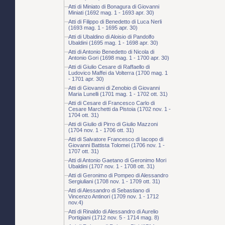
Atti di Miniato di Bonagura di Giovanni
Miniati (1692 mag. 1 - 1693 apr. 30)
Atti di Filippo di Benedetto di Luca Nerli
(1693 mag. 1 - 1695 apr. 30)
Atti di Ubaldino di Aloisio di Pandolfo
Ubaldini (1695 mag. 1 - 1698 apr. 30)
Atti di Antonio Benedetto di Nicola di
Antonio Gori (1698 mag. 1 - 1700 apr. 30)
Atti di Giulio Cesare di Raffaello di
Ludovico Maffei da Volterra (1700 mag. 1
- 1701 apr. 30)
Atti di Giovanni di Zenobio di Giovanni
Maria Lunelli (1701 mag. 1 - 1702 ott. 31)
Atti di Cesare di Francesco Carlo di
Cesare Marchetti da Pistoia (1702 nov. 1 -
1704 ott. 31)
Atti di Giulio di Pirro di Giulio Mazzoni
(1704 nov. 1 - 1706 ott. 31)
Atti di Salvatore Francesco di Iacopo di
Giovanni Battista Tolomei (1706 nov. 1 -
1707 ott. 31)
Atti di Antonio Gaetano di Geronimo Mori
Ubaldini (1707 nov. 1 - 1708 ott. 31)
Atti di Geronimo di Pompeo di Alessandro
Sergiuliani (1708 nov. 1 - 1709 ott. 31)
Atti di Alessandro di Sebastiano di
Vincenzo Antinori (1709 nov. 1 - 1712
nov.4)
Atti di Rinaldo di Alessandro di Aurelio
Portigiani (1712 nov. 5 - 1714 mag. 8)