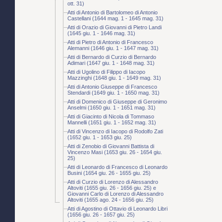
ott. 31)
Atti di Antonio di Bartolomeo di Antonio
Castellani (1644 mag. 1 - 1645 mag. 31)
Atti di Orazio di Giovanni di Pietro Landi
(1645 giu. 1 - 1646 mag. 31)
Atti di Pietro di Antonio di Francesco
Alemanni (1646 giu. 1 - 1647 mag. 31)
Atti di Bernardo di Curzio di Bernardo
Adimari (1647 giu. 1 - 1648 mag. 31)
Atti di Ugolino di Filippo di Iacopo
Mazzinghi (1648 giu. 1 - 1649 mag. 31)
Atti di Antonio Giuseppe di Francesco
Stendardi (1649 giu. 1 - 1650 mag. 31)
Atti di Domenico di Giuseppe di Geronimo
Anselmi (1650 giu. 1 - 1651 mag. 31)
Atti di Giacinto di Nicola di Tommaso
Mannelli (1651 giu. 1 - 1652 mag. 31)
Atti di Vincenzo di Iacopo di Rodolfo Zati
(1652 giu. 1 - 1653 giu. 25)
Atti di Zenobio di Giovanni Battista di
Vincenzo Masi (1653 giu. 26 - 1654 giu.
25)
Atti di Leonardo di Francesco di Leonardo
Busini (1654 giu. 26 - 1655 giu. 25)
Atti di Curzio di Lorenzo di Alessandro
Altoviti (1655 giu. 26 - 1656 giu. 25) e
Giovanni Carlo di Lorenzo di Alessandro
Altoviti (1655 ago. 24 - 1656 giu. 25)
Atti di Agostino di Ottavio di Leonardo Libri
(1656 giu. 26 - 1657 giu. 25)