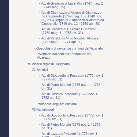
Atti di Girolamo di Luce Mini (1747 mag. 2
- 1749 mag. 15)
Atti di Giannozzo di Alberto di Giannozzo
da Cepperello (1749 mag. 15 - 1749 nov.
30) e Giuseppe di Giannozzo di Alberto da
Cepperello (1749 dic. 12 - 1750 apr. 30)
Atti di Lorenzo di Gaspare Guazzesi
(1750 mag. 1 - 1753 ott. 31)
Atti di Rinaldo di Muto Angelieri Alticozzi
(1767 nov. 1 - 1771 apr. 30)
Specchietti di sentenze criminali del Vicariato
Inventario dei beni dei condannati del
Vicariato
Vicario regio di Lucignano
Atti civili
Atti di Giovacchino Pescatori (1772 nov. 1
- 1775 ott. 31)
Atti di Pietro Mordini (1775 nov. 1 - 1778
ott. 31)
Atti di Lazzaro Pieraccini (1778 nov. 1 -
1782 ott. 31)
Protocollo degli atti criminali
Atti criminali
Atti di Giovacchino Pescatori (1772 nov. 1
- 1775 ott. 31)
Atti di Pietro Mordini (1775 nov. 1 - 1778
ott. 31)
Atti di Lazzaro Pieraccini (1778 nov. 1 -