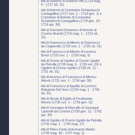
Atti di Roberto di Roberto Pitti (1714 mag.
9 - 1717 ott. 31)
Atti di Antonio di Costantino Schianteschi
Cantagallina (1717 nov. 1 - 1719 gen. 1) e
Cristofano di Antonio di Costantino
Schianteschi Cantagallina (1719 gen. 10 -
1719 apr. 30)
Atti di Giovanni Domenico di Antonio di
Cosimo Brandi (1719 mag. 1 - 1723 ott.
31)
Atti di Giannozzo di Alberto di Giannozzo
da Cepperello (1723 nov. 1 - 1725 ott. 31)
Atti di Francesco di Alberto di Lorenzo
Bonsi (1725 nov. 1 - 1728 mag. 5)
Atti di Onorio di Ugolino di Onorio Ugolini
da Petrella (1728 mag. 6 - 1728 set. 20) e
Ugolino di Onorio Ugolini (1728 ott. 12 -
1731 ott. 31)
Atti di Americo di Francesco di Alfonso
Altoviti (1731 nov. 1 - 1734 apr. 30)
Atti di Francesco di Ippolito di Lorenzo
Bolognesi Del Nero (1734 mag. 1 - 1735
ott. 31)
Atti di Nicola di Egidio di Ferdinando
Moresi (1735 nov. 1 - 1739 gen. 11)
Atti di Giuseppe di Marcello di Giuseppe
Laparelli da Cortona (1739 gen. 12 - 1742
apr. 30)
Atti di Ugolino di Onorio Ugolini da Petrella
(1742 mag. 1 - 1745 mag. 27)
Atti di Pietro Paolo di Averardo Medici
(1745 mag. 28 - 1747 mag. 1)