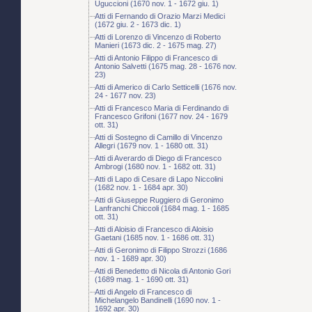
Uguccioni (1670 nov. 1 - 1672 giu. 1)
Atti di Fernando di Orazio Marzi Medici
(1672 giu. 2 - 1673 dic. 1)
Atti di Lorenzo di Vincenzo di Roberto
Manieri (1673 dic. 2 - 1675 mag. 27)
Atti di Antonio Filippo di Francesco di
Antonio Salvetti (1675 mag. 28 - 1676 nov.
23)
Atti di Americo di Carlo Setticelli (1676 nov.
24 - 1677 nov. 23)
Atti di Francesco Maria di Ferdinando di
Francesco Grifoni (1677 nov. 24 - 1679
ott. 31)
Atti di Sostegno di Camillo di Vincenzo
Allegri (1679 nov. 1 - 1680 ott. 31)
Atti di Averardo di Diego di Francesco
Ambrogi (1680 nov. 1 - 1682 ott. 31)
Atti di Lapo di Cesare di Lapo Niccolini
(1682 nov. 1 - 1684 apr. 30)
Atti di Giuseppe Ruggiero di Geronimo
Lanfranchi Chiccoli (1684 mag. 1 - 1685
ott. 31)
Atti di Aloisio di Francesco di Aloisio
Gaetani (1685 nov. 1 - 1686 ott. 31)
Atti di Geronimo di Filippo Strozzi (1686
nov. 1 - 1689 apr. 30)
Atti di Benedetto di Nicola di Antonio Gori
(1689 mag. 1 - 1690 ott. 31)
Atti di Angelo di Francesco di
Michelangelo Bandinelli (1690 nov. 1 -
1692 apr. 30)