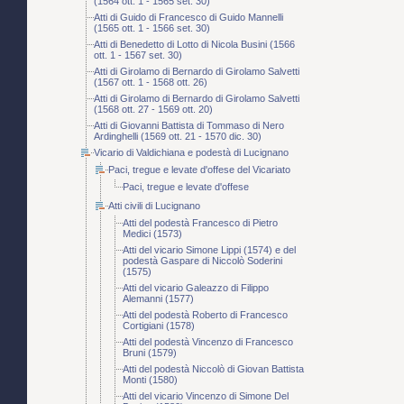
(1564 ott. 1 - 1565 set. 30)
Atti di Guido di Francesco di Guido Mannelli
(1565 ott. 1 - 1566 set. 30)
Atti di Benedetto di Lotto di Nicola Busini (1566
ott. 1 - 1567 set. 30)
Atti di Girolamo di Bernardo di Girolamo Salvetti
(1567 ott. 1 - 1568 ott. 26)
Atti di Girolamo di Bernardo di Girolamo Salvetti
(1568 ott. 27 - 1569 ott. 20)
Atti di Giovanni Battista di Tommaso di Nero
Ardinghelli (1569 ott. 21 - 1570 dic. 30)
Vicario di Valdichiana e podestà di Lucignano
Paci, tregue e levate d'offese del Vicariato
Paci, tregue e levate d'offese
Atti civili di Lucignano
Atti del podestà Francesco di Pietro
Medici (1573)
Atti del vicario Simone Lippi (1574) e del
podestà Gaspare di Niccolò Soderini
(1575)
Atti del vicario Galeazzo di Filippo
Alemanni (1577)
Atti del podestà Roberto di Francesco
Cortigiani (1578)
Atti del podestà Vincenzo di Francesco
Bruni (1579)
Atti del podestà Niccolò di Giovan Battista
Monti (1580)
Atti del vicario Vincenzo di Simone Del