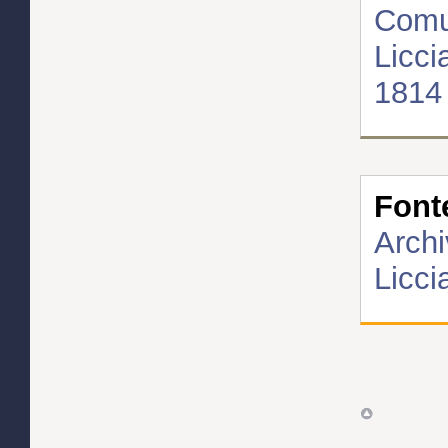
Comun
Licci
1814
Font
Archi
Licci