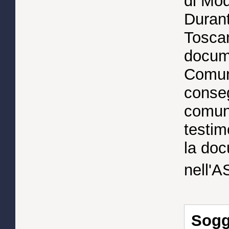
di Mo
Durant
Toscan
docume
Comuni
conseg
comun
testim
la do
nell'A
Sogge