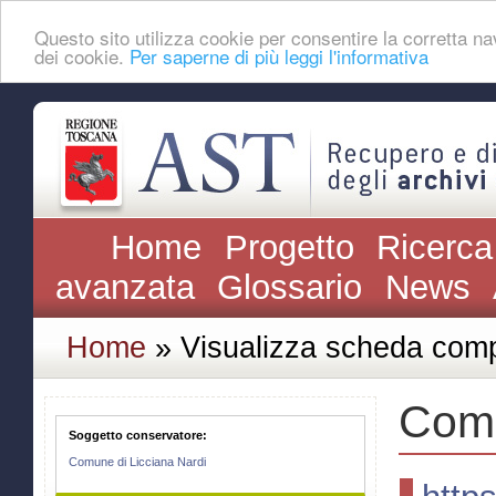
Questo sito utilizza cookie per consentire la corretta 
dei cookie.
Per saperne di più leggi l'informativa
Home
Progetto
Ricerca
avanzata
Glossario
News
Home
» Visualizza scheda comp
Comu
Soggetto conservatore:
Comune di Licciana Nardi