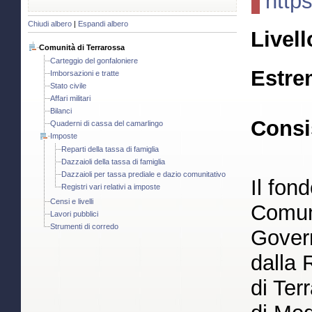
http
Chiudi albero
|
Espandi albero
Livell
Comunità di Terrarossa
Carteggio del gonfaloniere
Estre
Imborsazioni e tratte
Stato civile
Affari militari
Bilanci
Consi
Quaderni di cassa del camarlingo
Imposte
Reparti della tassa di famiglia
Dazzaioli della tassa di famiglia
Dazzaioli per tassa prediale e dazio comunitativo
Il fon
Registri vari relativi a imposte
Censi e livelli
Comuni
Lavori pubblici
Strumenti di corredo
Gover
dalla 
di Ter