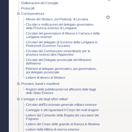
Deliberazioni del Consiglio
Protocolli
Corrispondenza
Minute del Sindaco, poi Podestà, di Licciana
Circolari e notificazioni del delegato governativo
della Provincia estense di Lunigiana
Circolari del governatore di Massa e Carrara e della
Lunigiana estense
Circolari del delegato di Governo della Lunigiana in
Pontremoli (Governo Toscano)
Circolari del Commissario straordinario per le
province estensi oltre l'Appennino
Circolari del Delegato provinciale del Ministero
dell'interno
Petizioni al delegato governativo, poi governatore,
poi delegato provinciale
Lettere di diversi al Sindaco
Proclami, bandi e manifesti
Registri delle pubblicazioni ed affissioni delle leggi
dello Stato Estense
Carteggio e atti degli affari militari
Circolari dell'Economato generale militare estense
Carteggio e atti riguardanti il Corpo dei reali dragoni
Lettere del Comando della Brigata dei cacciatori del
Frignano
Lettere del Corpo delle guardie di finanza in Modena
Lettere della Milizia di riserva estense