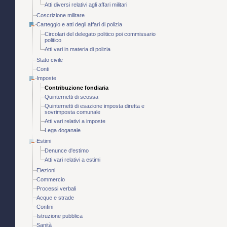
Atti diversi relativi agli affari militari
Coscrizione militare
Carteggio e atti degli affari di polizia
Circolari del delegato politico poi commissario
politico
Atti vari in materia di polizia
Stato civile
Conti
Imposte
Contribuzione fondiaria
Quinternetti di scossa
Quinternetti di esazione imposta diretta e
sovrimposta comunale
Atti vari relativi a imposte
Lega doganale
Estimi
Denunce d'estimo
Atti vari relativi a estimi
Elezioni
Commercio
Processi verbali
Acque e strade
Confini
Istruzione pubblica
Sanità