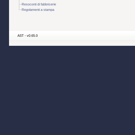
Resoconti di fabbricerie
Regolamenti a stampa
AST - v0.65.0