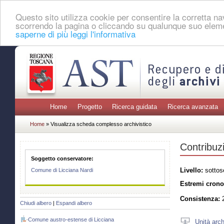
Questo sito utilizza cookie per consentire la corretta 
scorrendo la pagina o cliccando su qualunque suo eleme
saperne di più leggi l'informativa
Home
Progetto
Ricerca guidata
Ricerca avanzata
Home
» Visualizza scheda complesso archivistico
Contribuz
Soggetto conservatore:
Livello:
sottos
Comune di Licciana Nardi
Estremi crono
Consistenza:
2
Chiudi albero
|
Espandi albero
Comune austro-estense di Licciana
Unità arch