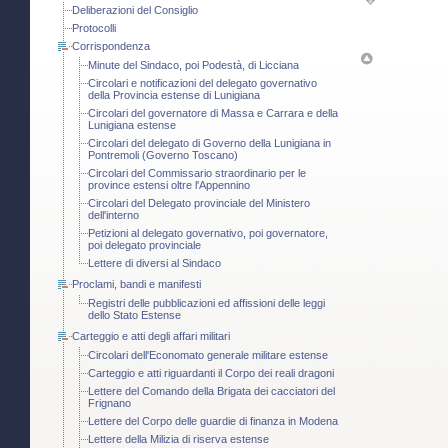
Deliberazioni del Consiglio
Protocolli
Corrispondenza
Minute del Sindaco, poi Podestà, di Licciana
Circolari e notificazioni del delegato governativo
della Provincia estense di Lunigiana
Circolari del governatore di Massa e Carrara e della
Lunigiana estense
Circolari del delegato di Governo della Lunigiana in
Pontremoli (Governo Toscano)
Circolari del Commissario straordinario per le
province estensi oltre l'Appennino
Circolari del Delegato provinciale del Ministero
dell'interno
Petizioni al delegato governativo, poi governatore,
poi delegato provinciale
Lettere di diversi al Sindaco
Proclami, bandi e manifesti
Registri delle pubblicazioni ed affissioni delle leggi
dello Stato Estense
Carteggio e atti degli affari militari
Circolari dell'Economato generale militare estense
Carteggio e atti riguardanti il Corpo dei reali dragoni
Lettere del Comando della Brigata dei cacciatori del
Frignano
Lettere del Corpo delle guardie di finanza in Modena
Lettere della Milizia di riserva estense