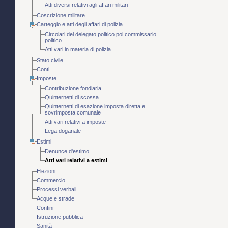
Atti diversi relativi agli affari militari
Coscrizione militare
Carteggio e atti degli affari di polizia
Circolari del delegato politico poi commissario
politico
Atti vari in materia di polizia
Stato civile
Conti
Imposte
Contribuzione fondiaria
Quinternetti di scossa
Quinternetti di esazione imposta diretta e
sovrimposta comunale
Atti vari relativi a imposte
Lega doganale
Estimi
Denunce d'estimo
Atti vari relativi a estimi
Elezioni
Commercio
Processi verbali
Acque e strade
Confini
Istruzione pubblica
Sanità