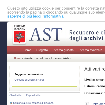
Questo sito utilizza cookie per consentire la corretta 
scorrendo la pagina o cliccando su qualunque suo eleme
saperne di più leggi l'informativa
Home
Progetto
Ricerca guidata
Ricerca avanzata
Home
» Visualizza scheda complesso archivistico
Atti vari r
Soggetto conservatore:
Livello:
sottos
Comune di Licciana Nardi
Estremi crono
Consistenza:
1
Chiudi albero
|
Espandi albero
Comune austro-estense di Licciana
Unità arch