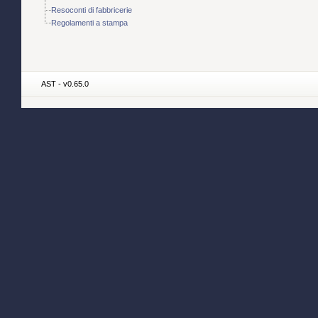
Resoconti di fabbricerie
Regolamenti a stampa
AST - v0.65.0