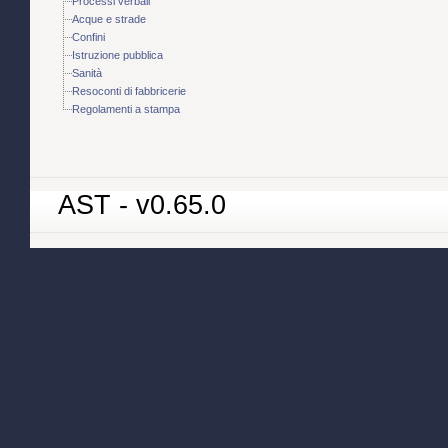
Processi verbali
Acque e strade
Confini
Istruzione pubblica
Sanità
Resoconti di fabbricerie
Regolamenti a stampa
AST - v0.65.0