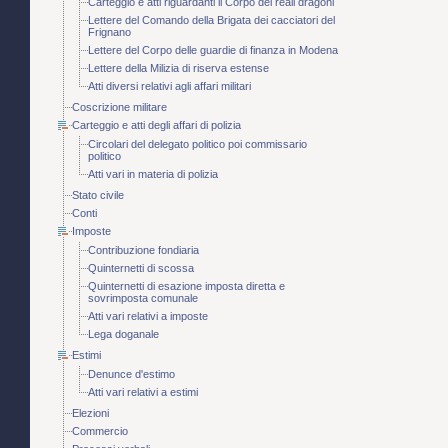
Carteggio e atti riguardanti il Corpo dei reali dragoni
Lettere del Comando della Brigata dei cacciatori del
Frignano
Lettere del Corpo delle guardie di finanza in Modena
Lettere della Milizia di riserva estense
Atti diversi relativi agli affari militari
Coscrizione militare
Carteggio e atti degli affari di polizia
Circolari del delegato politico poi commissario
politico
Atti vari in materia di polizia
Stato civile
Conti
Imposte
Contribuzione fondiaria
Quinternetti di scossa
Quinternetti di esazione imposta diretta e
sovrimposta comunale
Atti vari relativi a imposte
Lega doganale
Estimi
Denunce d'estimo
Atti vari relativi a estimi
Elezioni
Commercio