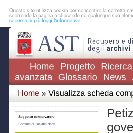
Questo sito utilizza cookie per consentire la corretta 
scorrendo la pagina o cliccando su qualunque suo eleme
saperne di più leggi l'informativa
Home
Progetto
Ricerca
avanzata
Glossario
News
Home
» Visualizza scheda comp
Petiz
Soggetto conservatore:
gove
Comune di Licciana Nardi