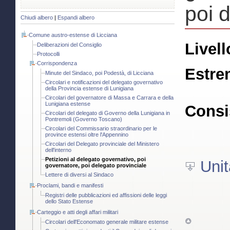
poi 
Chiudi albero
|
Espandi albero
Comune austro-estense di Licciana
Livell
Deliberazioni del Consiglio
Protocolli
Corrispondenza
Estre
Minute del Sindaco, poi Podestà, di Licciana
Circolari e notificazioni del delegato governativo
della Provincia estense di Lunigiana
Circolari del governatore di Massa e Carrara e della
Lunigiana estense
Consi
Circolari del delegato di Governo della Lunigiana in
Pontremoli (Governo Toscano)
Circolari del Commissario straordinario per le
province estensi oltre l'Appennino
Circolari del Delegato provinciale del Ministero
dell'interno
Petizioni al delegato governativo, poi
Unit
governatore, poi delegato provinciale
Lettere di diversi al Sindaco
Proclami, bandi e manifesti
Registri delle pubblicazioni ed affissioni delle leggi
dello Stato Estense
Carteggio e atti degli affari militari
Circolari dell'Economato generale militare estense