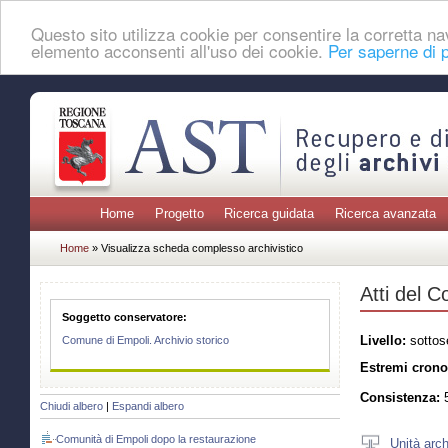
Questo sito utilizza cookie per consentire la corretta 
elemento acconsenti all'uso dei cookie.
Per saperne di p
Home
Progetto
Ricerca guidata
Ricerca avanzata
Home
» Visualizza scheda complesso archivistico
Atti del C
Soggetto conservatore:
Livello:
sottos
Comune di Empoli. Archivio storico
Estremi crono
Consistenza:
5
Chiudi albero
|
Espandi albero
Comunità di Empoli dopo la restaurazione
Unità arch