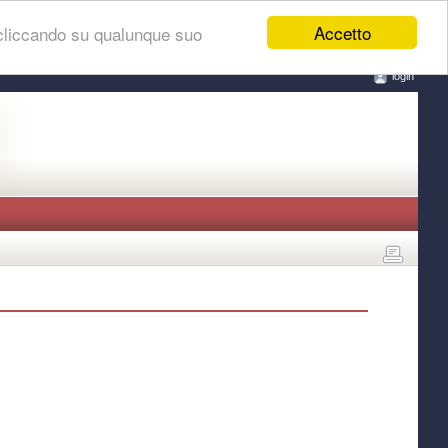
Accetto
 cliccando su qualunque suo
login