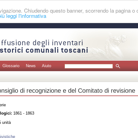
navigazione. Chiudendo questo banner, scorrendo la pagina o
iù leggi l'informativa
Glossario
News
Aiuto
onsiglio di recognizione e del Comitato di revisione
erie
logici:
1861 - 1863
 unità
ivistiche