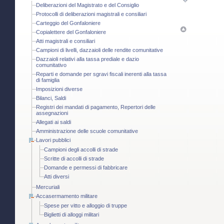
Deliberazioni del Magistrato e del Consiglio
Protocolli di deliberazioni magistrali e consiliari
Carteggio del Gonfaloniere
Copialettere del Gonfaloniere
Atti magistrali e consiliari
Campioni di livelli, dazzaioli delle rendite comunitative
Dazzaioli relativi alla tassa prediale e dazio
comunitativo
Reparti e domande per sgravi fiscali inerenti alla tassa
di famiglia
Imposizioni diverse
Bilanci, Saldi
Registri dei mandati di pagamento, Repertori delle
assegnazioni
Allegati ai saldi
Amministrazione delle scuole comunitative
Lavori pubblici
Campioni degli accolli di strade
Scritte di accolli di strade
Domande e permessi di fabbricare
Atti diversi
Mercuriali
Accasermamento militare
Spese per vitto e alloggio di truppe
Biglietti di alloggi militari