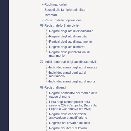
Ruoli matricolari
Sussidi alle famiglie dei militari
Inventari
Registro della popolazione
Registri dello Stato civile
Registri degli atti di cittadinanza
Registri degli atti di nascita
Registri degli atti di matrimonio
Registri degli atti di morte
Registri delle pubblicazioni di
matrimonio
Indici decennali degli atti di stato civile
Indici decennali degli atti di nascita
Indici decennali degli atti di
matrimonio
Indici decennali degli atti di morte
Registri diversi
Registri nominativi dei morti e delle
cause di morte
Lista degli elettori politici della
sezione 28a (Campiglia, Bagni San
Filippo e Casenuove del Vivo)
Registri delle vaccinazioni
antivaiolose e antidifteriche
Registro dei cavalli e dei muli
Registri dei libretti di lavoro