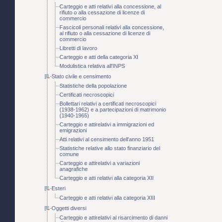
Carteggio e atti relativi alla concessione, al
rifiuto o alla cessazione di licenze di
commercio
Fascicoli personali relativi alla concessione,
al rifiuto o alla cessazione di licenze di
commercio
Libretti di lavoro
Carteggio e atti della categoria XI
Modulistica relativa all'INPS
Stato civile e censimento
Statistiche della popolazione
Certificati necroscopici
Bollettari relativi a certificati necroscopici
(1938-1962) e a partecipazioni di matrimonio
(1940-1965)
Carteggio e attirelativi a immigrazioni ed
emigrazioni
Atti relativi al censimento dell'anno 1951
Statistiche relative allo stato finanziario del
comune
Carteggio e attirelativi a variazioni
anagrafiche
Carteggio e atti relativi alla categoria XII
Esteri
Carteggio e atti relativi alla categoria XIII
Oggetti diversi
Carteggio e attirelativi al risarcimento di danni