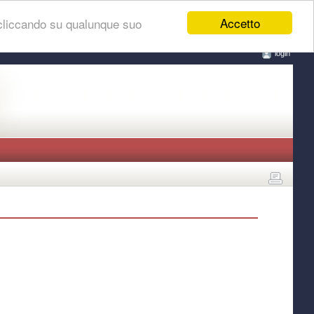
Accetto
 cliccando su qualunque suo
login