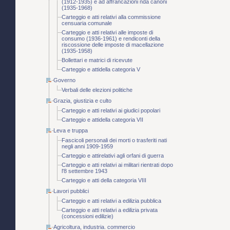
(1912-1935) e ad affrancazioni nda canoni
(1935-1968)
Carteggio e atti relativi alla commissione
censuaria comunale
Carteggio e atti relativi alle imposte di
consumo (1936-1961) e rendiconti della
riscossione delle imposte di macellazione
(1935-1958)
Bollettari e matrici di ricevute
Carteggio e attidella categoria V
Governo
Verbali delle elezioni politiche
Grazia, giustizia e culto
Carteggio e atti relativi ai giudici popolari
Carteggio e attidella categoria VII
Leva e truppa
Fascicoli personali dei morti o trasferiti nati
negli anni 1909-1959
Carteggio e attirelativi agli orfani di guerra
Carteggio e atti relativi ai militari rientrati dopo
l'8 settembre 1943
Carteggio e atti della categoria VIII
Lavori pubblici
Carteggio e atti relativi a edilizia pubblica
Carteggio e atti relativi a edilizia privata
(concessioni edilizie)
Agricoltura, industria. commercio