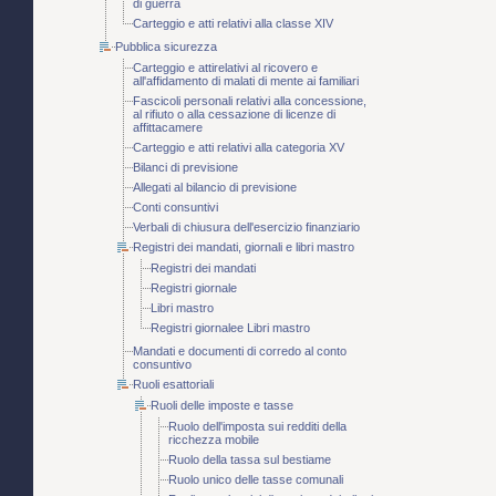
di guerra
Carteggio e atti relativi alla classe XIV
Pubblica sicurezza
Carteggio e attirelativi al ricovero e
all'affidamento di malati di mente ai familiari
Fascicoli personali relativi alla concessione,
al rifiuto o alla cessazione di licenze di
affittacamere
Carteggio e atti relativi alla categoria XV
Bilanci di previsione
Allegati al bilancio di previsione
Conti consuntivi
Verbali di chiusura dell'esercizio finanziario
Registri dei mandati, giornali e libri mastro
Registri dei mandati
Registri giornale
Libri mastro
Registri giornalee Libri mastro
Mandati e documenti di corredo al conto
consuntivo
Ruoli esattoriali
Ruoli delle imposte e tasse
Ruolo dell'imposta sui redditi della
ricchezza mobile
Ruolo della tassa sul bestiame
Ruolo unico delle tasse comunali