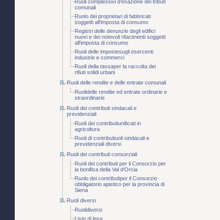
Ruoli complessivi d'esazione dei tributi
comunali
Ruolo dei proprietari di fabbricati
soggetti all'imposta di consumo
Registri delle denunzie degli edifici
nuovi e dei notevoli rifacimenti soggetti
all'imposta di consumo
Ruoli delle impostesugli esercenti
industrie e commerci
Ruoli della tassaper la raccolta dei
rifiuti solidi urbani
Ruoli delle rendite e delle entrate comunali
Ruolidelle rendite ed entrate ordinarie e
straordinarie
Ruoli dei contributi sindacali e
previdenziali
Ruoli dei contributiunificati in
agricoltura
Ruoli di contributiuoli sindacali e
previdenziali diversi
Ruoli dei contributi consorziali
Ruoli dei contributi per il Consorzio per
la bonifica della Val d'Orcia
Ruolo dei contributiper il Consorzio
obbligatorio apistico per la provincia di
Siena
Ruoli diversi
Ruolidiversi
Liste di leva