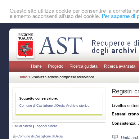
Questo sito utilizza cookie per consentire la corretta 
elemento acconsenti all'uso dei cookie.
Per saperne di p
Home
Progetto
Ricerca guidata
Ricerca avanzata
Home
» Visualizza scheda complesso archivistico
Registri c
Soggetto conservatore:
Livello:
sottos
Comune di Castiglione d'Orcia. Archivio storico
Estremi crono
Consistenza:
3
Chiudi albero
|
Espandi albero
Comune di Castiglione d'Orcia
Unità arch