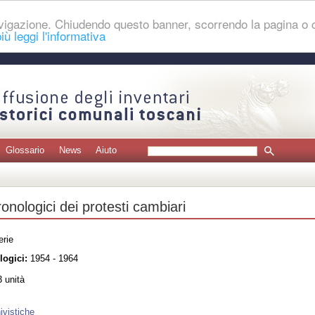
navigazione. Chiudendo questo banner, scorrendo la pagina o
iù leggi l'informativa
Glossario
News
Aiuto
ronologici dei protesti cambiari
erie
logici:
1954 - 1964
 unità
ivistiche