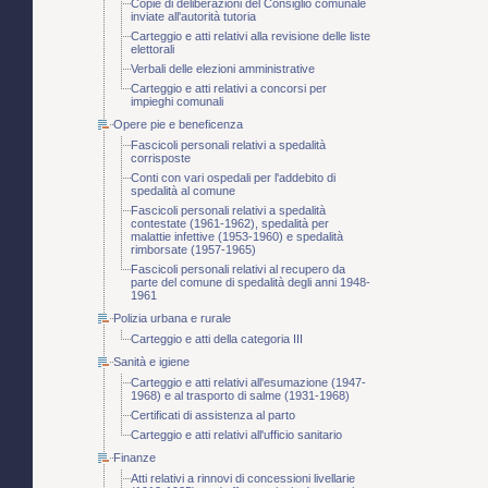
Copie di deliberazioni del Consiglio comunale
inviate all'autorità tutoria
Carteggio e atti relativi alla revisione delle liste
elettorali
Verbali delle elezioni amministrative
Carteggio e atti relativi a concorsi per
impieghi comunali
Opere pie e beneficenza
Fascicoli personali relativi a spedalità
corrisposte
Conti con vari ospedali per l'addebito di
spedalità al comune
Fascicoli personali relativi a spedalità
contestate (1961-1962), spedalità per
malattie infettive (1953-1960) e spedalità
rimborsate (1957-1965)
Fascicoli personali relativi al recupero da
parte del comune di spedalità degli anni 1948-
1961
Polizia urbana e rurale
Carteggio e atti della categoria III
Sanità e igiene
Carteggio e atti relativi all'esumazione (1947-
1968) e al trasporto di salme (1931-1968)
Certificati di assistenza al parto
Carteggio e atti relativi all'ufficio sanitario
Finanze
Atti relativi a rinnovi di concessioni livellarie