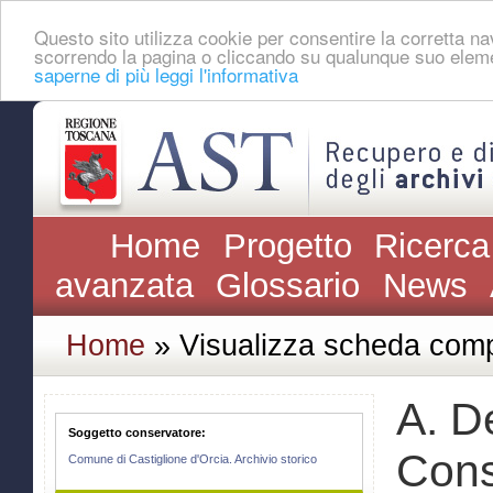
Questo sito utilizza cookie per consentire la corretta 
scorrendo la pagina o cliccando su qualunque suo eleme
saperne di più leggi l'informativa
Home
Progetto
Ricerca
avanzata
Glossario
News
Home
» Visualizza scheda comp
A. D
Soggetto conservatore:
Cons
Comune di Castiglione d'Orcia. Archivio storico