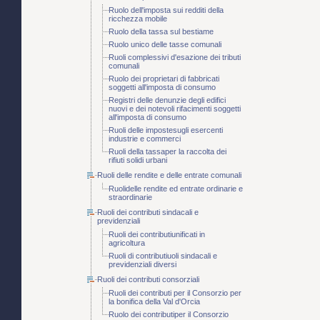
Ruolo dell'imposta sui redditi della
ricchezza mobile
Ruolo della tassa sul bestiame
Ruolo unico delle tasse comunali
Ruoli complessivi d'esazione dei tributi
comunali
Ruolo dei proprietari di fabbricati
soggetti all'imposta di consumo
Registri delle denunzie degli edifici
nuovi e dei notevoli rifacimenti soggetti
all'imposta di consumo
Ruoli delle impostesugli esercenti
industrie e commerci
Ruoli della tassaper la raccolta dei
rifiuti solidi urbani
Ruoli delle rendite e delle entrate comunali
Ruolidelle rendite ed entrate ordinarie e
straordinarie
Ruoli dei contributi sindacali e
previdenziali
Ruoli dei contributiunificati in
agricoltura
Ruoli di contributiuoli sindacali e
previdenziali diversi
Ruoli dei contributi consorziali
Ruoli dei contributi per il Consorzio per
la bonifica della Val d'Orcia
Ruolo dei contributiper il Consorzio