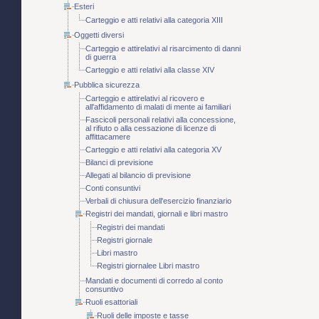
Esteri
Carteggio e atti relativi alla categoria XIII
Oggetti diversi
Carteggio e attirelativi al risarcimento di danni
di guerra
Carteggio e atti relativi alla classe XIV
Pubblica sicurezza
Carteggio e attirelativi al ricovero e
all'affidamento di malati di mente ai familiari
Fascicoli personali relativi alla concessione,
al rifiuto o alla cessazione di licenze di
affittacamere
Carteggio e atti relativi alla categoria XV
Bilanci di previsione
Allegati al bilancio di previsione
Conti consuntivi
Verbali di chiusura dell'esercizio finanziario
Registri dei mandati, giornali e libri mastro
Registri dei mandati
Registri giornale
Libri mastro
Registri giornalee Libri mastro
Mandati e documenti di corredo al conto
consuntivo
Ruoli esattoriali
Ruoli delle imposte e tasse