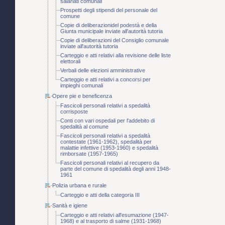
salariati comunali
Prospetti degli stipendi del personale del
comune
Copie di deliberazionidel podestà e della
Giunta municipale inviate all'autorità tutoria
Copie di deliberazioni del Consiglio comunale
inviate all'autorità tutoria
Carteggio e atti relativi alla revisione delle liste
elettorali
Verbali delle elezioni amministrative
Carteggio e atti relativi a concorsi per
impieghi comunali
Opere pie e beneficenza
Fascicoli personali relativi a spedalità
corrisposte
Conti con vari ospedali per l'addebito di
spedalità al comune
Fascicoli personali relativi a spedalità
contestate (1961-1962), spedalità per
malattie infettive (1953-1960) e spedalità
rimborsate (1957-1965)
Fascicoli personali relativi al recupero da
parte del comune di spedalità degli anni 1948-
1961
Polizia urbana e rurale
Carteggio e atti della categoria III
Sanità e igiene
Carteggio e atti relativi all'esumazione (1947-
1968) e al trasporto di salme (1931-1968)