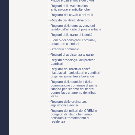
Filippo e Casenuove del Vivo)
Registri delle vaccinazioni
antivaiolose e antidifteriche
Registro dei cavalli e dei muli
Registri dei libretti di lavoro
Registro delle contravvenzioni
tenuto dall'ufficiale di polizia urbana
Registri delle carte di identità
Elenco dei consiglieri comunali,
assessori e sindaci
Stradario comunale
Registri di assistenza al parto
Registri cronologici dei protesti
cambiari
Registro dei libretti di sanità
rilasciati ai manipolatori e venditori
di generi alimentari e bevande
Registro delle decisioni della
commissione comunale di prima
istanza per l'esame dei ricorsi
contro l'accertamento dei tributi
locali
Registro delle ordinanze,
ingiunzioni e avvisi
Registro dei militari del CREM in
congedo illimitato che hanno
notificato il trasferimento di
residenza