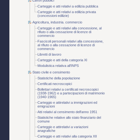
Lavori pubblici
Carteggio e atti relativi a edilizia pubblica
Carteggio e atti relativi a edilizia privata
(concessioni edilizie)
Agricoltura, industria. commercio
Carteggio e atti relativi alla concessione, al
rifiuto o alla cessazione di licenze di
commercio
Fascicoli personali relativi alla concessione,
al rifiuto o alla cessazione di licenze di
commercio
Libretti di lavoro
Carteggio e atti della categoria XI
Modulistica relativa all'INPS
Stato civile e censimento
Statistiche della popolazione
Certificati necroscopici
Bollettari relativi a certificati necroscopici
(1938-1962) e a partecipazioni di matrimonio
(1940-1965)
Carteggio e attirelativi a immigrazioni ed
emigrazioni
Atti relativi al censimento dell'anno 1951
Statistiche relative allo stato finanziario del
comune
Carteggio e attirelativi a variazioni
anagrafiche
Carteggio e atti relativi alla categoria XII