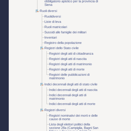
obbligatorio apistico per la provincia di
Siena
Ruoli diversi
Ruolidiversi
Liste di leva
Ruoli matricolari
Sussidi alle famiglie dei militari
Inventari
Registro della popolazione
Registri dello Stato civile
Registri degli atti di cittadinanza
Registri degli atti di nascita
Registri degli atti di matrimonio
Registri degli atti di morte
Registri delle pubblicazioni di
matrimonio
Indici decennali degli atti di stato civile
Indici decennali degli atti di nascita
Indici decennali degli atti di
matrimonio
Indici decennali degli atti di morte
Registri diversi
Registri nominativi dei morti e delle
cause di morte
Lista degli elettori politici della
sezione 28a (Campiglia, Bagni San