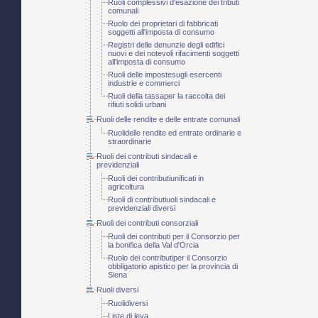
Ruoli complessivi d'esazione dei tributi
comunali
Ruolo dei proprietari di fabbricati
soggetti all'imposta di consumo
Registri delle denunzie degli edifici
nuovi e dei notevoli rifacimenti soggetti
all'imposta di consumo
Ruoli delle impostesugli esercenti
industrie e commerci
Ruoli della tassaper la raccolta dei
rifiuti solidi urbani
Ruoli delle rendite e delle entrate comunali
Ruolidelle rendite ed entrate ordinarie e
straordinarie
Ruoli dei contributi sindacali e
previdenziali
Ruoli dei contributiunificati in
agricoltura
Ruoli di contributiuoli sindacali e
previdenziali diversi
Ruoli dei contributi consorziali
Ruoli dei contributi per il Consorzio per
la bonifica della Val d'Orcia
Ruolo dei contributiper il Consorzio
obbligatorio apistico per la provincia di
Siena
Ruoli diversi
Ruolidiversi
Liste di leva