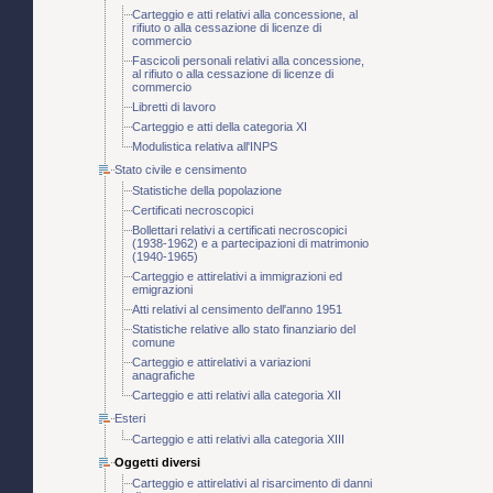
Carteggio e atti relativi alla concessione, al
rifiuto o alla cessazione di licenze di
commercio
Fascicoli personali relativi alla concessione,
al rifiuto o alla cessazione di licenze di
commercio
Libretti di lavoro
Carteggio e atti della categoria XI
Modulistica relativa all'INPS
Stato civile e censimento
Statistiche della popolazione
Certificati necroscopici
Bollettari relativi a certificati necroscopici
(1938-1962) e a partecipazioni di matrimonio
(1940-1965)
Carteggio e attirelativi a immigrazioni ed
emigrazioni
Atti relativi al censimento dell'anno 1951
Statistiche relative allo stato finanziario del
comune
Carteggio e attirelativi a variazioni
anagrafiche
Carteggio e atti relativi alla categoria XII
Esteri
Carteggio e atti relativi alla categoria XIII
Oggetti diversi
Carteggio e attirelativi al risarcimento di danni