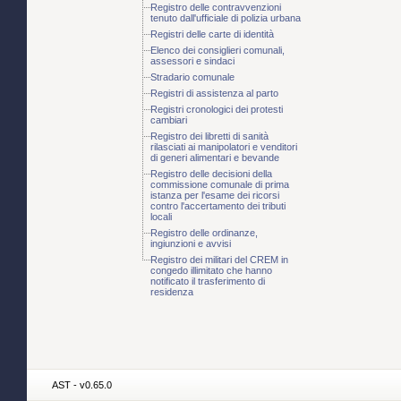
Registro delle contravvenzioni
tenuto dall'ufficiale di polizia urbana
Registri delle carte di identità
Elenco dei consiglieri comunali,
assessori e sindaci
Stradario comunale
Registri di assistenza al parto
Registri cronologici dei protesti
cambiari
Registro dei libretti di sanità
rilasciati ai manipolatori e venditori
di generi alimentari e bevande
Registro delle decisioni della
commissione comunale di prima
istanza per l'esame dei ricorsi
contro l'accertamento dei tributi
locali
Registro delle ordinanze,
ingiunzioni e avvisi
Registro dei militari del CREM in
congedo illimitato che hanno
notificato il trasferimento di
residenza
AST - v0.65.0