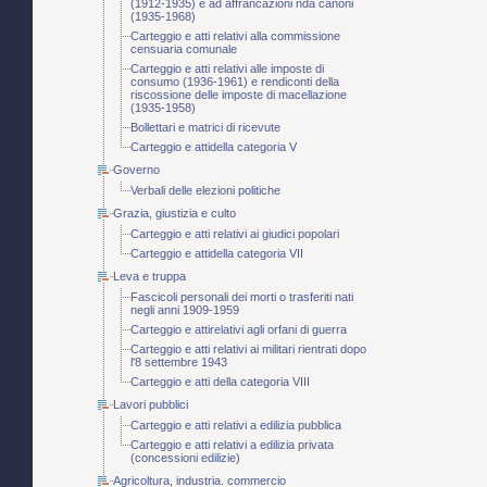
(1912-1935) e ad affrancazioni nda canoni
(1935-1968)
Carteggio e atti relativi alla commissione
censuaria comunale
Carteggio e atti relativi alle imposte di
consumo (1936-1961) e rendiconti della
riscossione delle imposte di macellazione
(1935-1958)
Bollettari e matrici di ricevute
Carteggio e attidella categoria V
Governo
Verbali delle elezioni politiche
Grazia, giustizia e culto
Carteggio e atti relativi ai giudici popolari
Carteggio e attidella categoria VII
Leva e truppa
Fascicoli personali dei morti o trasferiti nati
negli anni 1909-1959
Carteggio e attirelativi agli orfani di guerra
Carteggio e atti relativi ai militari rientrati dopo
l'8 settembre 1943
Carteggio e atti della categoria VIII
Lavori pubblici
Carteggio e atti relativi a edilizia pubblica
Carteggio e atti relativi a edilizia privata
(concessioni edilizie)
Agricoltura, industria. commercio