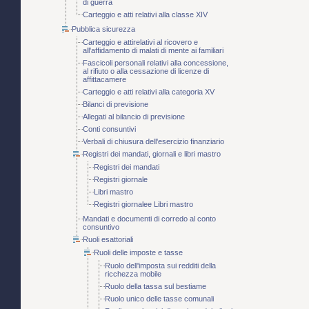
di guerra
Carteggio e atti relativi alla classe XIV
Pubblica sicurezza
Carteggio e attirelativi al ricovero e
all'affidamento di malati di mente ai familiari
Fascicoli personali relativi alla concessione,
al rifiuto o alla cessazione di licenze di
affittacamere
Carteggio e atti relativi alla categoria XV
Bilanci di previsione
Allegati al bilancio di previsione
Conti consuntivi
Verbali di chiusura dell'esercizio finanziario
Registri dei mandati, giornali e libri mastro
Registri dei mandati
Registri giornale
Libri mastro
Registri giornalee Libri mastro
Mandati e documenti di corredo al conto
consuntivo
Ruoli esattoriali
Ruoli delle imposte e tasse
Ruolo dell'imposta sui redditi della
ricchezza mobile
Ruolo della tassa sul bestiame
Ruolo unico delle tasse comunali