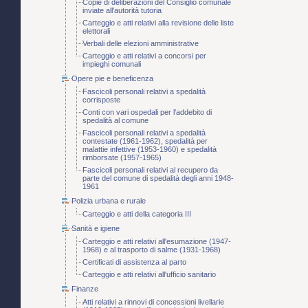
Copie di deliberazioni del Consiglio comunale
inviate all'autorità tutoria
Carteggio e atti relativi alla revisione delle liste
elettorali
Verbali delle elezioni amministrative
Carteggio e atti relativi a concorsi per
impieghi comunali
Opere pie e beneficenza
Fascicoli personali relativi a spedalità
corrisposte
Conti con vari ospedali per l'addebito di
spedalità al comune
Fascicoli personali relativi a spedalità
contestate (1961-1962), spedalità per
malattie infettive (1953-1960) e spedalità
rimborsate (1957-1965)
Fascicoli personali relativi al recupero da
parte del comune di spedalità degli anni 1948-
1961
Polizia urbana e rurale
Carteggio e atti della categoria III
Sanità e igiene
Carteggio e atti relativi all'esumazione (1947-
1968) e al trasporto di salme (1931-1968)
Certificati di assistenza al parto
Carteggio e atti relativi all'ufficio sanitario
Finanze
Atti relativi a rinnovi di concessioni livellarie