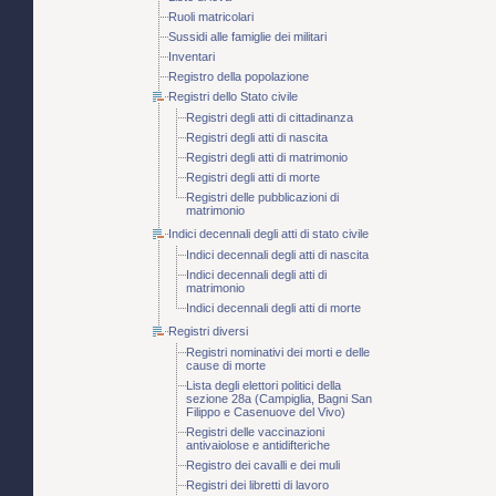
Ruoli matricolari
Sussidi alle famiglie dei militari
Inventari
Registro della popolazione
Registri dello Stato civile
Registri degli atti di cittadinanza
Registri degli atti di nascita
Registri degli atti di matrimonio
Registri degli atti di morte
Registri delle pubblicazioni di
matrimonio
Indici decennali degli atti di stato civile
Indici decennali degli atti di nascita
Indici decennali degli atti di
matrimonio
Indici decennali degli atti di morte
Registri diversi
Registri nominativi dei morti e delle
cause di morte
Lista degli elettori politici della
sezione 28a (Campiglia, Bagni San
Filippo e Casenuove del Vivo)
Registri delle vaccinazioni
antivaiolose e antidifteriche
Registro dei cavalli e dei muli
Registri dei libretti di lavoro