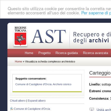
Questo sito utilizza cookie per consentire la corretta 
elemento acconsenti all'uso dei cookie.
Per saperne di p
Home
Progetto
Ricerca guidata
Ricerca avanzata
Home
» Visualizza scheda complesso archivistico
Carteggio 
Soggetto conservatore:
Livello:
sottopa
Comune di Castiglione d'Orcia. Archivio storico
Estremi crono
Consistenza:
1
Chiudi albero
|
Espandi albero
Comune di Castiglione d'Orcia
Unità arch