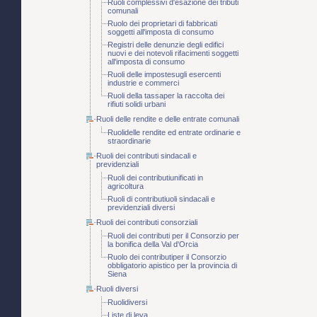
Ruoli complessivi d'esazione dei tributi
comunali
Ruolo dei proprietari di fabbricati
soggetti all'imposta di consumo
Registri delle denunzie degli edifici
nuovi e dei notevoli rifacimenti soggetti
all'imposta di consumo
Ruoli delle impostesugli esercenti
industrie e commerci
Ruoli della tassaper la raccolta dei
rifiuti solidi urbani
Ruoli delle rendite e delle entrate comunali
Ruolidelle rendite ed entrate ordinarie e
straordinarie
Ruoli dei contributi sindacali e
previdenziali
Ruoli dei contributiunificati in
agricoltura
Ruoli di contributiuoli sindacali e
previdenziali diversi
Ruoli dei contributi consorziali
Ruoli dei contributi per il Consorzio per
la bonifica della Val d'Orcia
Ruolo dei contributiper il Consorzio
obbligatorio apistico per la provincia di
Siena
Ruoli diversi
Ruolidiversi
Liste di leva