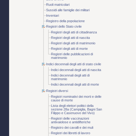
Ruoli matricolari
Sussidi alle famiglie dei militari
Inventari
Registro della popolazione
Registri dello Stato civile
Registri degli atti di cittadinanza
Registri degli atti di nascita
Registri degli atti di matrimonio
Registri degli atti di morte
Registri delle pubblicazioni di
matrimonio
Indici decennali degli atti di stato civile
Indici decennali degli atti di nascita
Indici decennali degli atti di
matrimonio
Indici decennali degli atti di morte
Registri diversi
Registri nominativi dei morti e delle
cause di morte
Lista degli elettori politici della
sezione 28a (Campiglia, Bagni San
Filippo e Casenuove del Vivo)
Registri delle vaccinazioni
antivaiolose e antidifteriche
Registro dei cavalli e dei muli
Registri dei libretti di lavoro