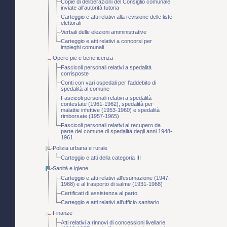
Copie di deliberazioni del Consiglio comunale
inviate all'autorità tutoria
Carteggio e atti relativi alla revisione delle liste
elettorali
Verbali delle elezioni amministrative
Carteggio e atti relativi a concorsi per
impieghi comunali
Opere pie e beneficenza
Fascicoli personali relativi a spedalità
corrisposte
Conti con vari ospedali per l'addebito di
spedalità al comune
Fascicoli personali relativi a spedalità
contestate (1961-1962), spedalità per
malattie infettive (1953-1960) e spedalità
rimborsate (1957-1965)
Fascicoli personali relativi al recupero da
parte del comune di spedalità degli anni 1948-
1961
Polizia urbana e rurale
Carteggio e atti della categoria III
Sanità e igiene
Carteggio e atti relativi all'esumazione (1947-
1968) e al trasporto di salme (1931-1968)
Certificati di assistenza al parto
Carteggio e atti relativi all'ufficio sanitario
Finanze
Atti relativi a rinnovi di concessioni livellarie