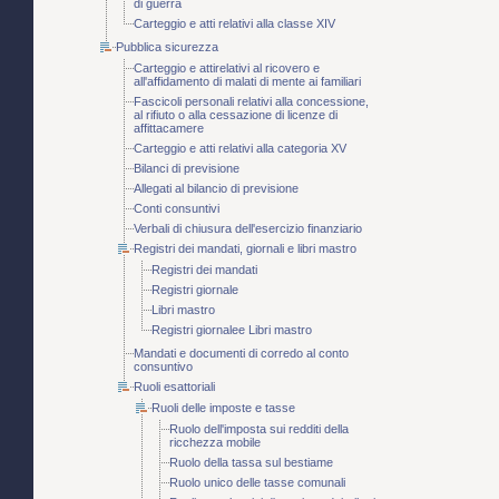
di guerra
Carteggio e atti relativi alla classe XIV
Pubblica sicurezza
Carteggio e attirelativi al ricovero e
all'affidamento di malati di mente ai familiari
Fascicoli personali relativi alla concessione,
al rifiuto o alla cessazione di licenze di
affittacamere
Carteggio e atti relativi alla categoria XV
Bilanci di previsione
Allegati al bilancio di previsione
Conti consuntivi
Verbali di chiusura dell'esercizio finanziario
Registri dei mandati, giornali e libri mastro
Registri dei mandati
Registri giornale
Libri mastro
Registri giornalee Libri mastro
Mandati e documenti di corredo al conto
consuntivo
Ruoli esattoriali
Ruoli delle imposte e tasse
Ruolo dell'imposta sui redditi della
ricchezza mobile
Ruolo della tassa sul bestiame
Ruolo unico delle tasse comunali