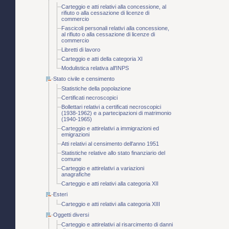
Carteggio e atti relativi alla concessione, al
rifiuto o alla cessazione di licenze di
commercio
Fascicoli personali relativi alla concessione,
al rifiuto o alla cessazione di licenze di
commercio
Libretti di lavoro
Carteggio e atti della categoria XI
Modulistica relativa all'INPS
Stato civile e censimento
Statistiche della popolazione
Certificati necroscopici
Bollettari relativi a certificati necroscopici
(1938-1962) e a partecipazioni di matrimonio
(1940-1965)
Carteggio e attirelativi a immigrazioni ed
emigrazioni
Atti relativi al censimento dell'anno 1951
Statistiche relative allo stato finanziario del
comune
Carteggio e attirelativi a variazioni
anagrafiche
Carteggio e atti relativi alla categoria XII
Esteri
Carteggio e atti relativi alla categoria XIII
Oggetti diversi
Carteggio e attirelativi al risarcimento di danni