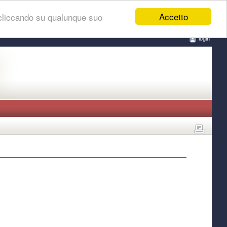
Accetto
 cliccando su qualunque suo
login