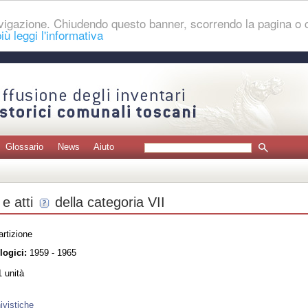
navigazione. Chiudendo questo banner, scorrendo la pagina o
iù leggi l'informativa
Glossario
News
Aiuto
e atti
della categoria VII
rtizione
logici:
1959 - 1965
 unità
ivistiche