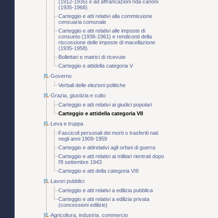
(1912-1935) e ad affrancazioni nda canoni
(1935-1968)
Carteggio e atti relativi alla commissione
censuaria comunale
Carteggio e atti relativi alle imposte di
consumo (1936-1961) e rendiconti della
riscossione delle imposte di macellazione
(1935-1958)
Bollettari e matrici di ricevute
Carteggio e attidella categoria V
Governo
Verbali delle elezioni politiche
Grazia, giustizia e culto
Carteggio e atti relativi ai giudici popolari
Carteggio e attidella categoria VII
Leva e truppa
Fascicoli personali dei morti o trasferiti nati
negli anni 1909-1959
Carteggio e attirelativi agli orfani di guerra
Carteggio e atti relativi ai militari rientrati dopo
l'8 settembre 1943
Carteggio e atti della categoria VIII
Lavori pubblici
Carteggio e atti relativi a edilizia pubblica
Carteggio e atti relativi a edilizia privata
(concessioni edilizie)
Agricoltura, industria. commercio