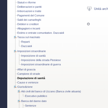
Statuti e riforme
Deliberazioni e partiti
Unità arch
Imborsazioni e tratte
Pagamenti del Comune
Saldi dei camarlinghi
Debitori e creditori
Allogagioni e incanti
Estimo e entrate comunitative. Dazzaioli
Tassa sul macinato
Reparti
Dazzaioli
Imposizioni straordinarie
Imposizione di sanità
Imposizione della strada Pistoiese
Imposizioni straordinarie di guerra
Affari di grascia
Campione di strade
Deputazione di sanità
Cause e vertenze
Giurisdizione
Atti civili del banco di Uzzano (Banca civile attuaria)
Esecutivo pubblico
Banca del danno dato
Sentenze