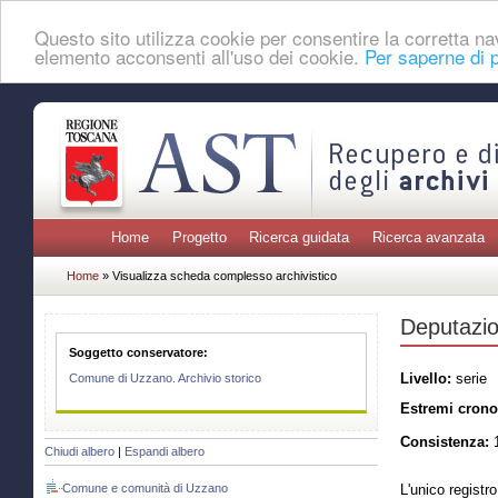
Questo sito utilizza cookie per consentire la corretta 
elemento acconsenti all'uso dei cookie.
Per saperne di p
Home
Progetto
Ricerca guidata
Ricerca avanzata
Home
» Visualizza scheda complesso archivistico
Deputazio
Soggetto conservatore:
Livello:
serie
Comune di Uzzano. Archivio storico
Estremi crono
Consistenza:
1
Chiudi albero
|
Espandi albero
Comune e comunità di Uzzano
L'unico registr