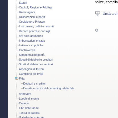
polize, compila
Statuti
Capitoli, Ragioni e Privilegi
Riformagioni
Unità arch
Deliberazioni e partiti
Copialettere Priorale
Instrumenti, ordini e rescritti
Decreti priorali e consigli
Atti delle adunanze
Imborsazioni e tratte
Lettere e suppliche
Controversie
Sindacati ai podestà
Spogli di debitori e creditori
Stratti di debitori e creditori
Allocagioni di terreni
Campione dei livelli
Fida
Debitori e creditori
Entrate e uscite del camarlingo delle fide
Annovero
Luoghi di monte
Catasto
Libri delle tasse
Tassa di gabella
Gabella dei contratti