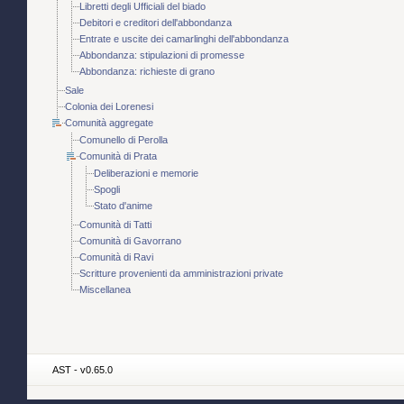
Libretti degli Ufficiali del biado
Debitori e creditori dell'abbondanza
Entrate e uscite dei camarlinghi dell'abbondanza
Abbondanza: stipulazioni di promesse
Abbondanza: richieste di grano
Sale
Colonia dei Lorenesi
Comunità aggregate
Comunello di Perolla
Comunità di Prata
Deliberazioni e memorie
Spogli
Stato d'anime
Comunità di Tatti
Comunità di Gavorrano
Comunità di Ravi
Scritture provenienti da amministrazioni private
Miscellanea
AST - v0.65.0