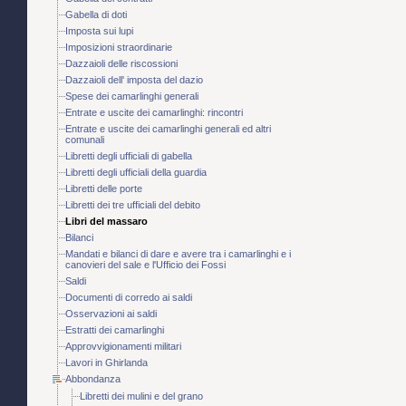
Gabella di doti
Imposta sui lupi
Imposizioni straordinarie
Dazzaioli delle riscossioni
Dazzaioli dell' imposta del dazio
Spese dei camarlinghi generali
Entrate e uscite dei camarlinghi: rincontri
Entrate e uscite dei camarlinghi generali ed altri
comunali
Libretti degli ufficiali di gabella
Libretti degli ufficiali della guardia
Libretti delle porte
Libretti dei tre ufficiali del debito
Libri del massaro
Bilanci
Mandati e bilanci di dare e avere tra i camarlinghi e i
canovieri del sale e l'Ufficio dei Fossi
Saldi
Documenti di corredo ai saldi
Osservazioni ai saldi
Estratti dei camarlinghi
Approvvigionamenti militari
Lavori in Ghirlanda
Abbondanza
Libretti dei mulini e del grano