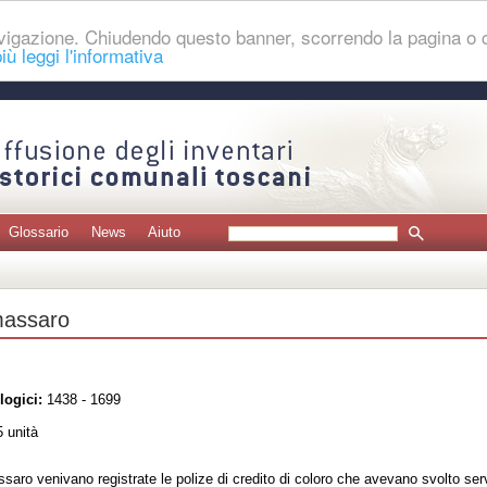
navigazione. Chiudendo questo banner, scorrendo la pagina o
iù leggi l'informativa
Glossario
News
Aiuto
 massaro
logici:
1438 - 1699
 unità
ssaro venivano registrate le polize di credito di coloro che avevano svolto serviz