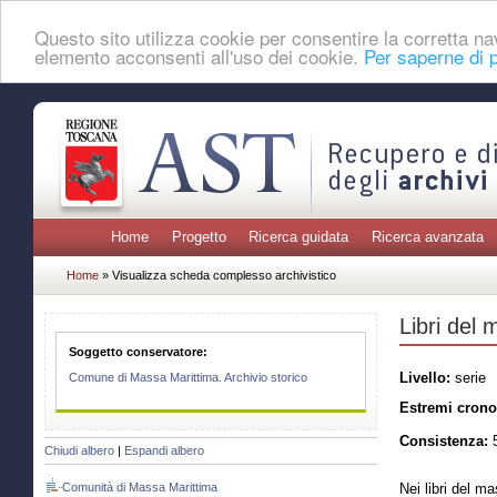
Questo sito utilizza cookie per consentire la corretta 
elemento acconsenti all'uso dei cookie.
Per saperne di p
Home
Progetto
Ricerca guidata
Ricerca avanzata
Home
» Visualizza scheda complesso archivistico
Libri del
Soggetto conservatore:
Livello:
serie
Comune di Massa Marittima. Archivio storico
Estremi crono
Consistenza:
5
Chiudi albero
|
Espandi albero
Comunità di Massa Marittima
Nei libri del ma