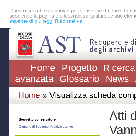
Questo sito utilizza cookie per consentire la corretta 
scorrendo la pagina o cliccando su qualunque suo eleme
saperne di più leggi l'informativa
Home
Progetto
Ricerca
avanzata
Glossario
News
Home
» Visualizza scheda comp
Atti 
Soggetto conservatore:
Vann
Comune di Bagnone. Archivio storico