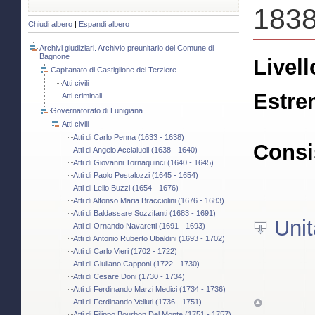
1838
Chiudi albero
|
Espandi albero
Archivi giudiziari. Archivio preunitario del Comune di
Bagnone
Livell
Capitanato di Castiglione del Terziere
Atti civili
Estre
Atti criminali
Governatorato di Lunigiana
Atti civili
Atti di Carlo Penna (1633 - 1638)
Consi
Atti di Angelo Acciaiuoli (1638 - 1640)
Atti di Giovanni Tornaquinci (1640 - 1645)
Atti di Paolo Pestalozzi (1645 - 1654)
Atti di Lelio Buzzi (1654 - 1676)
Atti di Alfonso Maria Bracciolini (1676 - 1683)
Atti di Baldassare Sozzifanti (1683 - 1691)
Unit
Atti di Ornando Navaretti (1691 - 1693)
Atti di Antonio Ruberto Ubaldini (1693 - 1702)
Atti di Carlo Vieri (1702 - 1722)
Atti di Giuliano Capponi (1722 - 1730)
Atti di Cesare Doni (1730 - 1734)
Atti di Ferdinando Marzi Medici (1734 - 1736)
Atti di Ferdinando Velluti (1736 - 1751)
Atti di Filippo Bourbon Del Monte (1751 - 1757)