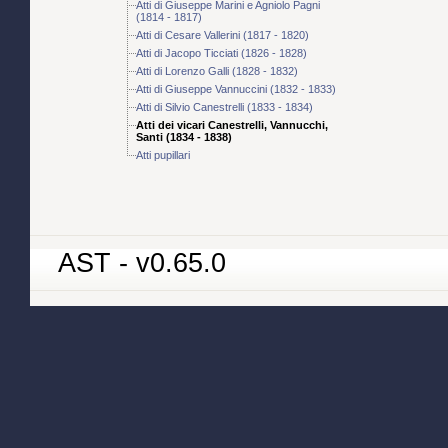
Atti di Giuseppe Marini e Agniolo Pagni
(1814 - 1817)
Atti di Cesare Vallerini (1817 - 1820)
Atti di Jacopo Ticciati (1826 - 1828)
Atti di Lorenzo Galli (1828 - 1832)
Atti di Giuseppe Vannuccini (1832 - 1833)
Atti di Silvio Canestrelli (1833 - 1834)
Atti dei vicari Canestrelli, Vannucchi,
Santi (1834 - 1838)
Atti pupillari
AST - v0.65.0