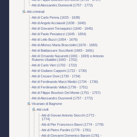
Atti di Alessandro Dumesnil (1757 - 1772)
Atti criminali
Atti di Carlo Penna (1633 - 1638)
Atti di Angelo Acciaiuoli (1638 - 1640)
Atti di Giovanni Tornaquinci (1640 - 1645)
Atti di Paolo Pestalozzi (1645 - 1654)
Atti di Lelio Buzzi (1654 - 1676)
Atti di Alfonso Maria Bracciolini (1676 - 1683)
Atti di Baldassare Sozzifanti (1683 - 1691)
Atti di Ornando Navaretti (1691 - 1693) e Antonio
Ruberto Ubaldini (1693 - 1702)
Atti di Carlo Vieri (1702 - 1722)
Atti di Giuliano Capponi (1722 - 1730)
Atti di Cesare Doni (1730 - 1734)
Atti di Ferdinando Marzi Medici (1734 - 1736)
Atti di Ferdinando Velluti (1736 - 1751)
Atti di Filippo Bourbon Del Monte (1751 - 1757)
Atti di Alessandro Dusmenil (1757 - 1772)
Vicariato di Bagnone
Atti civili
Atti di Giovan Antonio Stocchi (1772 -
1774)
Atti di Pier Francesco Bassi (1774 - 1778)
Atti di Pietro Pardini (1778 - 1781)
Atti di Giovanni Domenico Baroni (1781 -