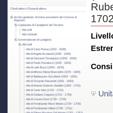
Rube
Chiudi albero
|
Espandi albero
1702
Archivi giudiziari. Archivio preunitario del Comune di
Bagnone
Capitanato di Castiglione del Terziere
Atti civili
Livell
Atti criminali
Governatorato di Lunigiana
Atti civili
Estre
Atti di Carlo Penna (1633 - 1638)
Atti di Angelo Acciaiuoli (1638 - 1640)
Atti di Giovanni Tornaquinci (1640 - 1645)
Atti di Paolo Pestalozzi (1645 - 1654)
Consi
Atti di Lelio Buzzi (1654 - 1676)
Atti di Alfonso Maria Bracciolini (1676 - 1683)
Atti di Baldassare Sozzifanti (1683 - 1691)
Atti di Ornando Navaretti (1691 - 1693)
Atti di Antonio Ruberto Ubaldini (1693 - 1702)
Atti di Carlo Vieri (1702 - 1722)
Unit
Atti di Giuliano Capponi (1722 - 1730)
Atti di Cesare Doni (1730 - 1734)
Atti di Ferdinando Marzi Medici (1734 - 1736)
Atti di Ferdinando Velluti (1736 - 1751)
Atti di Filippo Bourbon Del Monte (1751 - 1757)