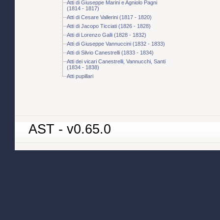
Atti di Giuseppe Marini e Agniolo Pagni
(1814 - 1817)
Atti di Cesare Vallerini (1817 - 1820)
Atti di Jacopo Ticciati (1826 - 1828)
Atti di Lorenzo Galli (1828 - 1832)
Atti di Giuseppe Vannuccini (1832 - 1833)
Atti di Silvio Canestrelli (1833 - 1834)
Atti dei vicari Canestrelli, Vannucchi, Santi
(1834 - 1838)
Atti pupillari
AST - v0.65.0