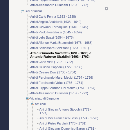
Atti di Alessandro Dumesnil (1757 - 1772)
Atti criminali
Atti di Carlo Penna (1633 - 1638)
Atti di Angelo Acciaiuoli (1638 - 1640)
Atti di Giovanni Tornaquinci (1640 - 1645)
Atti di Paolo Pestalozzi (1645 - 1654)
Atti di Lelio Buzzi (1654 - 1676)
Atti di Alfonso Maria Bracciolini (1676 - 1683)
Atti di Baldassare Sozzifanti (1683 - 1691)
Atti di Ornando Navaretti (1691 - 1693) e
Antonio Ruberto Ubaldini (1693 - 1702)
Atti di Carlo Vieri (1702 - 1722)
Atti di Giuliano Capponi (1722 - 1730)
Atti di Cesare Doni (1730 - 1734)
Atti di Ferdinando Marzi Medici (1734 - 1736)
Atti di Ferdinando Velluti (1736 - 1751)
Atti di Filippo Bourbon Del Monte (1751 - 1757)
Atti di Alessandro Dusmenil (1757 - 1772)
Vicariato di Bagnone
Atti civili
Atti di Giovan Antonio Stocchi (1772 -
1774)
Atti di Pier Francesco Bassi (1774 - 1778)
Atti di Pietro Pardini (1778 - 1781)
Atti di Giovanni Domenico Baroni (1781 -