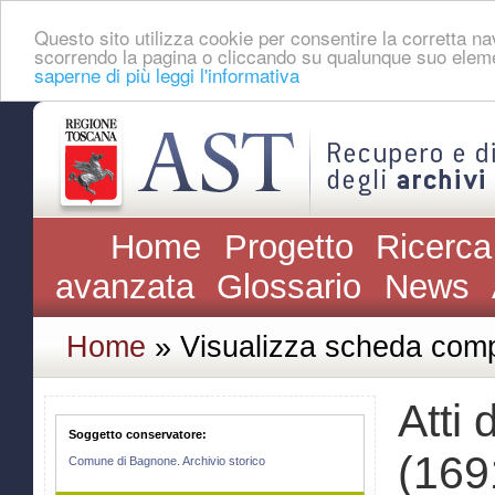
Questo sito utilizza cookie per consentire la corretta 
scorrendo la pagina o cliccando su qualunque suo eleme
saperne di più leggi l'informativa
Home
Progetto
Ricerca
avanzata
Glossario
News
Home
» Visualizza scheda comp
Atti
Soggetto conservatore:
(169
Comune di Bagnone. Archivio storico