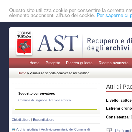
Questo sito utilizza cookie per consentire la corretta 
elemento acconsenti all'uso dei cookie.
Per saperne di p
Home
Progetto
Ricerca guidata
Ricerca avanzata
Home
» Visualizza scheda complesso archivistico
Atti di Pa
Soggetto conservatore:
Livello:
sottos
Comune di Bagnone. Archivio storico
Estremi crono
Consistenza:
6
Chiudi albero
|
Espandi albero
Archivi giudiziari. Archivio preunitario del Comune di
Unità arch