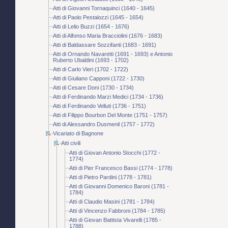
Atti di Giovanni Tornaquinci (1640 - 1645)
Atti di Paolo Pestalozzi (1645 - 1654)
Atti di Lelio Buzzi (1654 - 1676)
Atti di Alfonso Maria Bracciolini (1676 - 1683)
Atti di Baldassare Sozzifanti (1683 - 1691)
Atti di Ornando Navaretti (1691 - 1693) e Antonio
Ruberto Ubaldini (1693 - 1702)
Atti di Carlo Vieri (1702 - 1722)
Atti di Giuliano Capponi (1722 - 1730)
Atti di Cesare Doni (1730 - 1734)
Atti di Ferdinando Marzi Medici (1734 - 1736)
Atti di Ferdinando Velluti (1736 - 1751)
Atti di Filippo Bourbon Del Monte (1751 - 1757)
Atti di Alessandro Dusmenil (1757 - 1772)
Vicariato di Bagnone
Atti civili
Atti di Giovan Antonio Stocchi (1772 -
1774)
Atti di Pier Francesco Bassi (1774 - 1778)
Atti di Pietro Pardini (1778 - 1781)
Atti di Giovanni Domenico Baroni (1781 -
1784)
Atti di Claudio Masini (1781 - 1784)
Atti di Vincenzo Fabbroni (1784 - 1785)
Atti di Giovan Battista Vivarelli (1785 -
1788)