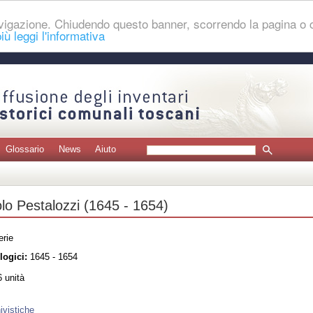
navigazione. Chiudendo questo banner, scorrendo la pagina o
iù leggi l'informativa
Glossario
News
Aiuto
olo Pestalozzi (1645 - 1654)
erie
logici:
1645 - 1654
 unità
ivistiche