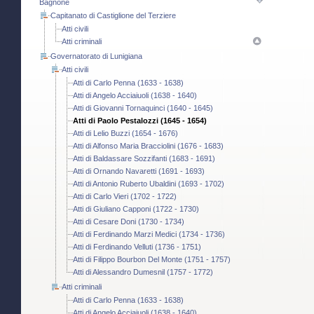
Bagnone
Capitanato di Castiglione del Terziere
Atti civili
Atti criminali
Governatorato di Lunigiana
Atti civili
Atti di Carlo Penna (1633 - 1638)
Atti di Angelo Acciaiuoli (1638 - 1640)
Atti di Giovanni Tornaquinci (1640 - 1645)
Atti di Paolo Pestalozzi (1645 - 1654)
Atti di Lelio Buzzi (1654 - 1676)
Atti di Alfonso Maria Bracciolini (1676 - 1683)
Atti di Baldassare Sozzifanti (1683 - 1691)
Atti di Ornando Navaretti (1691 - 1693)
Atti di Antonio Ruberto Ubaldini (1693 - 1702)
Atti di Carlo Vieri (1702 - 1722)
Atti di Giuliano Capponi (1722 - 1730)
Atti di Cesare Doni (1730 - 1734)
Atti di Ferdinando Marzi Medici (1734 - 1736)
Atti di Ferdinando Velluti (1736 - 1751)
Atti di Filippo Bourbon Del Monte (1751 - 1757)
Atti di Alessandro Dumesnil (1757 - 1772)
Atti criminali
Atti di Carlo Penna (1633 - 1638)
Atti di Angelo Acciaiuoli (1638 - 1640)