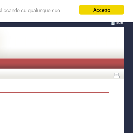
Accetto
 cliccando su qualunque suo
login