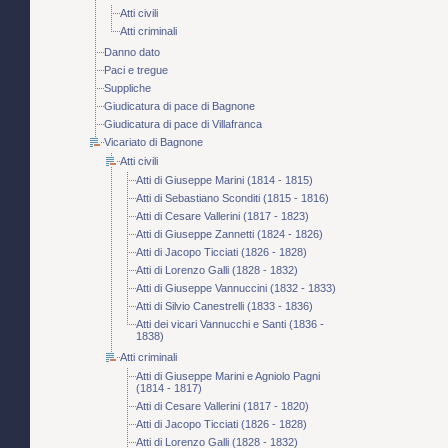
Atti civili
Atti criminali
Danno dato
Paci e tregue
Suppliche
Giudicatura di pace di Bagnone
Giudicatura di pace di Villafranca
Vicariato di Bagnone
Atti civili
Atti di Giuseppe Marini (1814 - 1815)
Atti di Sebastiano Sconditi (1815 - 1816)
Atti di Cesare Vallerini (1817 - 1823)
Atti di Giuseppe Zannetti (1824 - 1826)
Atti di Jacopo Ticciati (1826 - 1828)
Atti di Lorenzo Galli (1828 - 1832)
Atti di Giuseppe Vannuccini (1832 - 1833)
Atti di Silvio Canestrelli (1833 - 1836)
Atti dei vicari Vannucchi e Santi (1836 -
1838)
Atti criminali
Atti di Giuseppe Marini e Agniolo Pagni
(1814 - 1817)
Atti di Cesare Vallerini (1817 - 1820)
Atti di Jacopo Ticciati (1826 - 1828)
Atti di Lorenzo Galli (1828 - 1832)