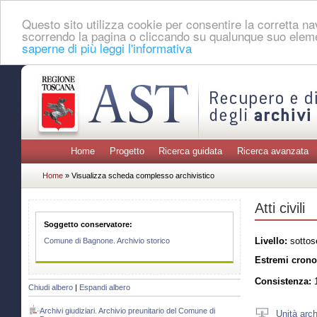
Questo sito utilizza cookie per consentire la corretta 
scorrendo la pagina o cliccando su qualunque suo eleme
saperne di più leggi l'informativa
Home
Progetto
Ricerca guidata
Ricerca avanzata
Home
» Visualizza scheda complesso archivistico
Atti civili
Soggetto conservatore:
Livello:
sottos
Comune di Bagnone. Archivio storico
Estremi crono
Consistenza:
1
Chiudi albero
|
Espandi albero
Archivi giudiziari. Archivio preunitario del Comune di
Unità arch