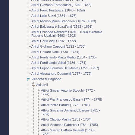
Atti di Giovanni Tornaquinci (1640 - 1645)
Atti di Paolo Pestalozzi (1645 - 1654)
Atti di Lelio Buzzi (1654 - 1676)
Atti di Alfonso Maria Bracciolini (1676 - 1683)
Atti di Baldassare Sozzifanti (1683 - 1691)
Atti di Ornando Navaretti (1691 - 1693) e Antonio
Ruberto Ubaldini (1693 - 1702)
Atti di Carlo Vieri (1702 - 1722)
Atti di Giuliano Capponi (1722 - 1730)
Atti di Cesare Doni (1730 - 1734)
Atti di Ferdinando Marzi Medici (1734 - 1736)
Atti di Ferdinando Velluti (1736 - 1751)
Atti di Filippo Bourbon Del Monte (1751 - 1757)
Atti di Alessandro Dusmenil (1757 - 1772)
Vicariato di Bagnone
Atti civili
Atti di Giovan Antonio Stocchi (1772 -
1774)
Atti di Pier Francesco Bassi (1774 - 1778)
Atti di Pietro Pardini (1778 - 1781)
Atti di Giovanni Domenico Baroni (1781 -
1784)
Atti di Claudio Masini (1781 - 1784)
Atti di Vincenzo Fabbroni (1784 - 1785)
Atti di Giovan Battista Vivarelli (1785 -
1788)