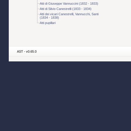
Atti di Giuseppe Vannuccini (1832 - 1833)
Atti di Silvio Canestrelli (1833 - 1834)
Atti dei vicari Canestrelli, Vannucchi, Santi
(1834 - 1838)
Atti pupillari
AST - v0.65.0