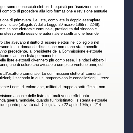
e, sono riconosciuti elettori. I requisiti per l'iscrizione nelle
il compito di procedere alla loro formazione e revisione annuale
sione di primavera. Le liste, compilate in doppio esemplare,
provinciale (allegato A della Legge 20 marzo 1865 n. 2248).
Commissione elettorale comunale, presieduta dal sindaco e
io stesso nella sessione autunnale e scelti anche fuori del
o che avevano il diritto di essere elettori nel collegio o nel
ersone le cui domande d'iscrizione non erano state accolte.
l'anno precedente, al presidente della Commissione elettorale
ificare ciascuna lista permanente.
elle liste elettorali divennero più complesse. I sindaci ebbero il
ta anni; uno di coloro che avessero compiuto ventuno anni; ed
ci e all'esattore comunale. Le commissioni elettorali comunali
izioni; il secondo in cui si proponevano le cancellazioni; il terzo
ente i nomi di coloro che, militari di truppa o sottufficiali, non
visione annuale delle liste elettorali venne effettuata
da guerra mondiale, quando fu ripristinato il sistema elettorale
do quanto previsto dal D. legislativo 22 aprile 1945, n. 214.