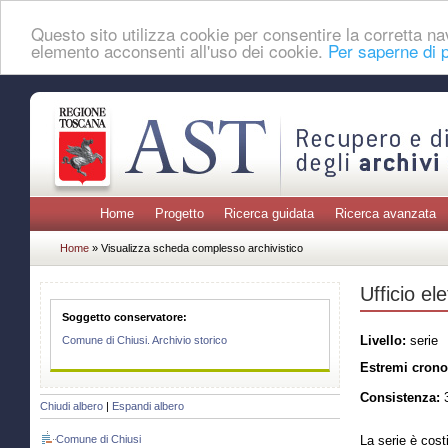
Questo sito utilizza cookie per consentire la corretta 
elemento acconsenti all'uso dei cookie.
Per saperne di p
Home
Progetto
Ricerca guidata
Ricerca avanzata
Home
» Visualizza scheda complesso archivistico
Ufficio ele
Soggetto conservatore:
Livello:
serie
Comune di Chiusi. Archivio storico
Estremi crono
Consistenza:
3
Chiudi albero
|
Espandi albero
Comune di Chiusi
La serie è cost