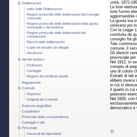
unità, 1872-195
Deliberazioni
Le liste elettor
Indici delle Deliberazioni
liste furono el
Registri protocollo delle deliberazioni del consiglio
aggiornandole i
comunale
La giunta era i
Registri protocollo delle deliberazioni della giunta
venivano poi tr
municipale e del podestà
Con la Legge 11
Registri protocollo delle deliberazioni del
costituita da q
commissario
consiglio fra gl
Elenchi delle deliberazioni
Tale commissione
Copie ed estratti con allegati
comune, il seco
Gli elenchi ven
Atti diversi
provinciale per
Atti del sindaco
Nel 1912, in seg
Ordinanze
compito di prep
Carteggio
uno di coloro c
Estratti di tal
Registri dei certificati spediti
ebbero invece i
Regolamenti
in cui si elen
Contratti
il quarto in cui
potevano esercit
Repertori
Nel 1926, con l'
Originali dei Contratti
esclusivamente 
Rubriche degli Affari
democratico e v
Copialettere
Protocollo della corrispondenza
Carteggio e atti
Personale
Fascicoli dei dipendenti