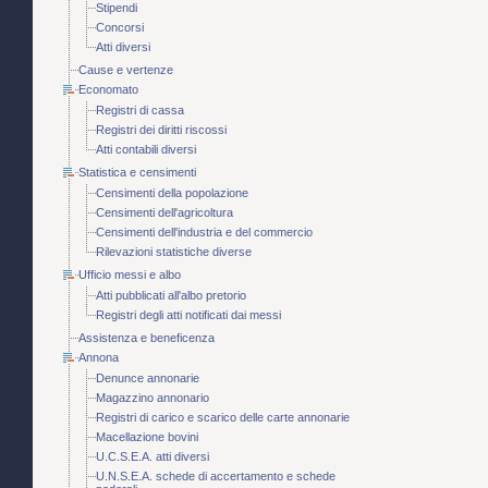
Stipendi
Concorsi
Atti diversi
Cause e vertenze
Economato
Registri di cassa
Registri dei diritti riscossi
Atti contabili diversi
Statistica e censimenti
Censimenti della popolazione
Censimenti dell'agricoltura
Censimenti dell'industria e del commercio
Rilevazioni statistiche diverse
Ufficio messi e albo
Atti pubblicati all'albo pretorio
Registri degli atti notificati dai messi
Assistenza e beneficenza
Annona
Denunce annonarie
Magazzino annonario
Registri di carico e scarico delle carte annonarie
Macellazione bovini
U.C.S.E.A. atti diversi
U.N.S.E.A. schede di accertamento e schede