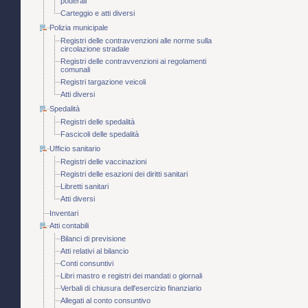
poderali
Carteggio e atti diversi
Polizia municipale
Registri delle contravvenzioni alle norme sulla
circolazione stradale
Registri delle contravvenzioni ai regolamenti
comunali
Registri targazione veicoli
Atti diversi
Spedalità
Registri delle spedalità
Fascicoli delle spedalità
Ufficio sanitario
Registri delle vaccinazioni
Registri delle esazioni dei diritti sanitari
Libretti sanitari
Atti diversi
Inventari
Atti contabili
Bilanci di previsione
Atti relativi al bilancio
Conti consuntivi
Libri mastro e registri dei mandati o giornali
Verbali di chiusura dell'esercizio finanziario
Allegati al conto consuntivo