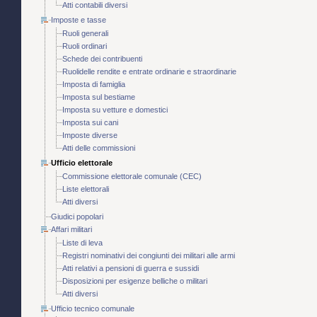
Atti contabili diversi
Imposte e tasse
Ruoli generali
Ruoli ordinari
Schede dei contribuenti
Ruolidelle rendite e entrate ordinarie e straordinarie
Imposta di famiglia
Imposta sul bestiame
Imposta su vetture e domestici
Imposta sui cani
Imposte diverse
Atti delle commissioni
Ufficio elettorale
Commissione elettorale comunale (CEC)
Liste elettorali
Atti diversi
Giudici popolari
Affari militari
Liste di leva
Registri nominativi dei congiunti dei militari alle armi
Atti relativi a pensioni di guerra e sussidi
Disposizioni per esigenze belliche o militari
Atti diversi
Ufficio tecnico comunale