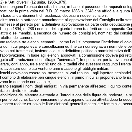
2) e "Atti diversi" (12 unità, 1938-1979).
ali contengono l'elenco dei cittadini che, in base al possesso dei requisiti di legg
encati per la prima volta nel R.D. 20 marzo 1865 n. 2248 che affidò alla giunta 
n base ai cambiamenti di residenza, decessi e nuove iscrizioni.
noltre tenuta a sottoporle annualmente all'approvazione del Consiglio nella ses
asmesse al prefetto per la definitiva approvazione da parte della deputazione 
 luglio 1894, n. 286 i compiti della giunta furono trasferiti ad una apposita 
uattro o sei membri, a seconda del numero dei consiglieri, nominati dal consigl
i elettori del comune.
 redigeva tre elenchi separati: il primo i cui si proponeva l'iscrizione di color
ndo in cui proponeva le cancellazioni ed il terzo i cui segnava i nomi delle p
ivano poi trasmessi, insieme alla lista definitiva politica o amministrativa del
 l'approvazione. In base agli elenchi approvati la commissione doveva poi rett
uito all'introduzione del suffragio "universale", le operazioni per la revisione d
arare, ogni anno, tre elenchi: uno dei cittadini che avessero raggiunto i tren
he avessero compiuto ventuno anni e assolto gli obblighi militari.
i elenchi dovevano essere poi trasmessi ai vari tribunali, agli ispettori scolasti
l compito di elaborare ben cinque elenchi: il primo in cui si proponevano le iscr
cavano le domande non accolte;
 erano segnati i nomi degli emigrati in via permanente all'estero; il quinto conten
are il diritto elettorale.
abolizione del sistema elettorale e l'introduzione della figura del podestà, la re
per le politiche. La commissione riprese appieno la sua attività dopo la secon
ennero redatte ex novo le liste elettorali generali maschile e femminile, secon