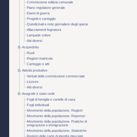
Commissione edilizia comunale
Piano regolatore generale
Danni di guerra
Progetti e carteggio
Quindicinali e note giornaliere degli operai
Allacciamenti fognatura
Lampade votive
Atti diversi
Acquedotto
Ruoli
Registri matricola
Carteggio e atti
Attività produttive
Verbali della commissione commerciale
Licenze
Atti diversi
Anagrafe e stato civile
Fogli di famiglia e cartelle di casa
Fogli individuali
Movimento della popolazione. Registri
Movimento della popolazione. Repertori
Movimento della popolazione. Pratiche di
emigrazione e immigrazione
Movimento della popolazione. Statistiche
Registri delle carte di identità rilasciate