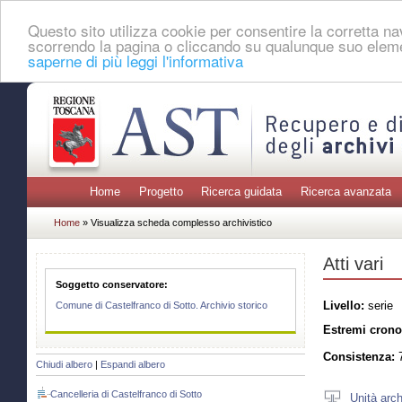
Questo sito utilizza cookie per consentire la corretta 
scorrendo la pagina o cliccando su qualunque suo eleme
saperne di più leggi l'informativa
Home
Progetto
Ricerca guidata
Ricerca avanzata
Home
» Visualizza scheda complesso archivistico
Atti vari
Soggetto conservatore:
Livello:
serie
Comune di Castelfranco di Sotto. Archivio storico
Estremi crono
Consistenza:
7
Chiudi albero
|
Espandi albero
Cancelleria di Castelfranco di Sotto
Unità arch