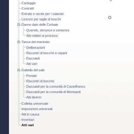
Carteggio
Contratti
Entrate e uscite per i salariati
Licenze per taglio di boschi
Danno dato delle Cerbaie
Querele, denunce e sentenze
Atti relativi ai processi
Tassa del macinato
Deliberazioni
Riscontri di bocche e reparti
Dazzaioli
Atti vari
Gabella del sale
Portate
Riscontri di bocche
Dazzaioli per la comunità di Castelfranco
Dazzaioli per la comunità di Montopoli
Atti diversi
Colletta universale
Imposizioni universali
Atti in causa
Inventari
Atti vari