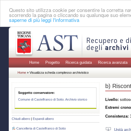
Questo sito utilizza cookie per consentire la corretta 
scorrendo la pagina o cliccando su qualunque suo eleme
saperne di più leggi l'informativa
Home
Progetto
Ricerca guidata
Ricerca avanzata
Home
» Visualizza scheda complesso archivistico
b) Riscont
Soggetto conservatore:
Livello:
sottos
Comune di Castelfranco di Sotto. Archivio storico
Estremi crono
Consistenza:
3
Chiudi albero
|
Espandi albero
Cancelleria di Castelfranco di Sotto
Unità arch