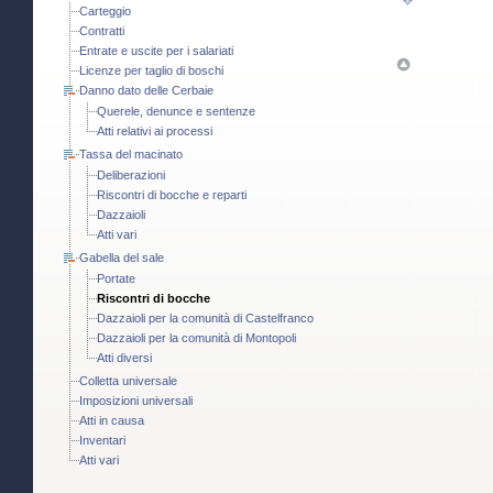
Carteggio
Contratti
Entrate e uscite per i salariati
Licenze per taglio di boschi
Danno dato delle Cerbaie
Querele, denunce e sentenze
Atti relativi ai processi
Tassa del macinato
Deliberazioni
Riscontri di bocche e reparti
Dazzaioli
Atti vari
Gabella del sale
Portate
Riscontri di bocche
Dazzaioli per la comunità di Castelfranco
Dazzaioli per la comunità di Montopoli
Atti diversi
Colletta universale
Imposizioni universali
Atti in causa
Inventari
Atti vari