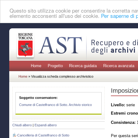
Questo sito utilizza cookie per consentire la corretta 
elemento acconsenti all'uso dei cookie.
Per saperne di p
Home
Progetto
Ricerca guidata
Ricerca avanzata
Home
» Visualizza scheda complesso archivistico
Imposizion
Soggetto conservatore:
Livello:
serie
Comune di Castelfranco di Sotto. Archivio storico
Estremi crono
Consistenza:
1
Chiudi albero
|
Espandi albero
Cancelleria di Castelfranco di Sotto
Per questa seri