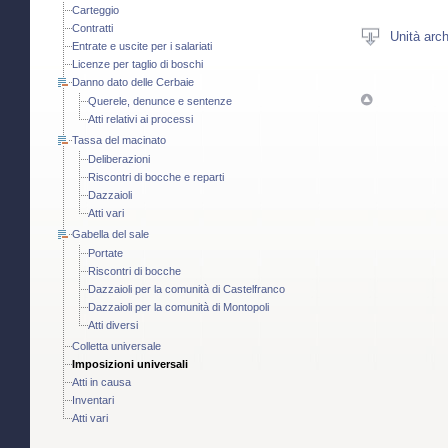
Carteggio
Contratti
Unità arch
Entrate e uscite per i salariati
Licenze per taglio di boschi
Danno dato delle Cerbaie
Querele, denunce e sentenze
Atti relativi ai processi
Tassa del macinato
Deliberazioni
Riscontri di bocche e reparti
Dazzaioli
Atti vari
Gabella del sale
Portate
Riscontri di bocche
Dazzaioli per la comunità di Castelfranco
Dazzaioli per la comunità di Montopoli
Atti diversi
Colletta universale
Imposizioni universali
Atti in causa
Inventari
Atti vari