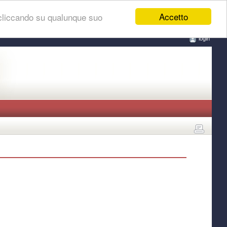
Accetto
 cliccando su qualunque suo
login