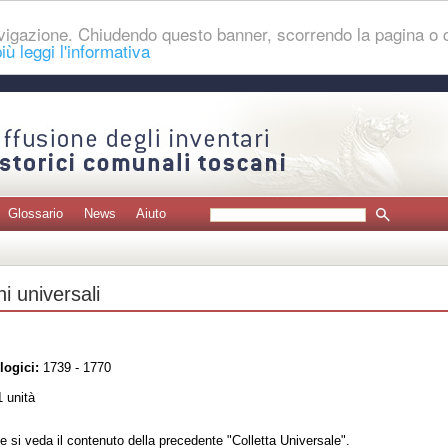
navigazione. Chiudendo questo banner, scorrendo la pagina o
iù leggi l'informativa
Glossario
News
Aiuto
i universali
logici:
1739 - 1770
 unità
e si veda il contenuto della precedente "Colletta Universale".