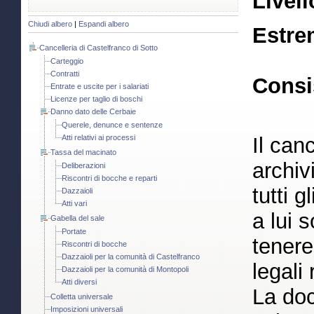
Livell
Chiudi albero
|
Espandi albero
Estre
Cancelleria di Castelfranco di Sotto
Carteggio
Contratti
Consi
Entrate e uscite per i salariati
Licenze per taglio di boschi
Danno dato delle Cerbaie
Querele, denunce e sentenze
Atti relativi ai processi
Il canc
Tassa del macinato
archiv
Deliberazioni
Riscontri di bocche e reparti
tutti g
Dazzaioli
Atti vari
a lui 
Gabella del sale
Portate
tenere
Riscontri di bocche
Dazzaioli per la comunità di Castelfranco
legali 
Dazzaioli per la comunità di Montopoli
Atti diversi
La doc
Colletta universale
Imposizioni universali