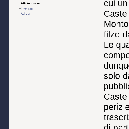
cui un
Atti in causa
Inventari
Castel
Atti vari
Montop
filze d
Le qua
compo
dunque
solo d
pubbli
Castelf
perizie
trascr
di par