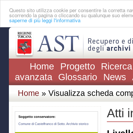
Questo sito utilizza cookie per consentire la corretta 
scorrendo la pagina o cliccando su qualunque suo eleme
saperne di più leggi l'informativa
Home
Progetto
Ricerca
avanzata
Glossario
News
Home
» Visualizza scheda comp
Atti 
Soggetto conservatore:
Comune di Castelfranco di Sotto. Archivio storico