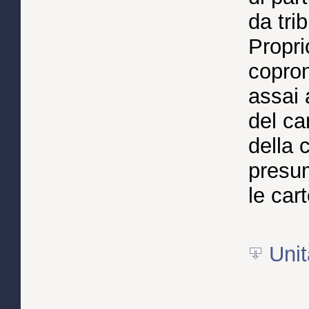
da tri
Proprio
copro
assai 
del ca
della 
presum
le cart
Unit