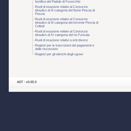
bonifica del Padule di Fucecchio
Ruoli di esazione relativi al Consorzio
idraulico di III categoria del fiume Pescia di
Pescia
Ruoli di esazione relativi al Consorzio
idraulico di III categoria del torrente Pescia di
Collodi
Ruoli di esazione relativi al Consorzio
idraulico di IV categoria del rio Furicaia
Ruoli di esazione relativi a enti diversi
Registri per le trascrizioni dei pagamenti e
delle riscossioni
Registri per gli elenchi degli sgravi
AST - v0.65.0