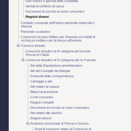
Libri mastro e giornali della contabilità
Verbali di verifiche di cassa
Documenti di corredo al conto consuntivo
Registri diversi
Comitato comunale dell'Opera nazionale maternità e
infanzia
Patronato scolastico
Consorzio Uzzano-Vellano per l'imposta sui redditi di
ricchezza mobile e per la tassa sull'entrata
Consorzi idraulici
Consorzio idraulico di III categoria del torrente
Pescia di Collodi
Consorzio idraulico di IV categoria del rio Furicaia
Atti della Deputazione amministrativa
Atti del Consiglio dei delegati
Protocolli della corrispondenza
Carteggio e atti
Atti relativi al catasto
Bilanci di previsione
Conti consuntivi
Registri contabili
Documenti di corredo al conto consuntivo
Atti relativi alle elezioni
Registri diversi
Esattoria consorziale di Pescia e Uzzano
Ruoli di esazione relativi al Consorzio di