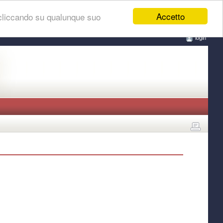
Accetto
 cliccando su qualunque suo
login