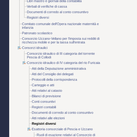
Libri mastro e giornali della contabilità
Verbali di verifiche di cassa
Documenti di corredo al conto consuntivo
Registri diversi
Comitato comunale dell'Opera nazionale maternità e
infanzia
Patronato scolastico
Consorzio Uzzano-Vellano per l'imposta sui redditi di
ricchezza mobile e per la tassa sull'entrata
Consorzi idraulici
Consorzio idraulico di III categoria del torrente
Pescia di Collodi
Consorzio idraulico di IV categoria del rio Furicaia
Atti della Deputazione amministrativa
Atti del Consiglio dei delegati
Protocolli della corrispondenza
Carteggio e atti
Atti relativi al catasto
Bilanci di previsione
Conti consuntivi
Registri contabili
Documenti di corredo al conto consuntivo
Atti relativi alle elezioni
Registri diversi
Esattoria consorziale di Pescia e Uzzano
Ruoli di esazione relativi al Consorzio di