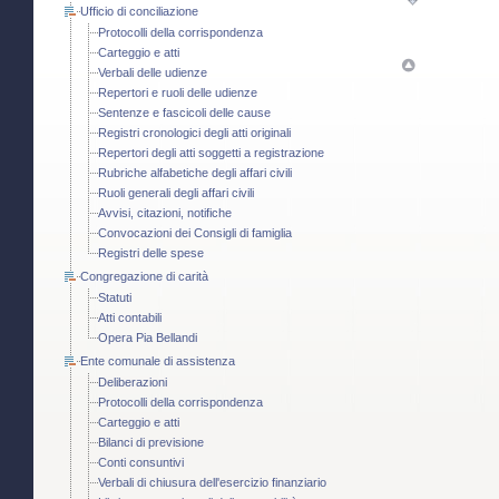
Ufficio di conciliazione
Protocolli della corrispondenza
Carteggio e atti
Verbali delle udienze
Repertori e ruoli delle udienze
Sentenze e fascicoli delle cause
Registri cronologici degli atti originali
Repertori degli atti soggetti a registrazione
Rubriche alfabetiche degli affari civili
Ruoli generali degli affari civili
Avvisi, citazioni, notifiche
Convocazioni dei Consigli di famiglia
Registri delle spese
Congregazione di carità
Statuti
Atti contabili
Opera Pia Bellandi
Ente comunale di assistenza
Deliberazioni
Protocolli della corrispondenza
Carteggio e atti
Bilanci di previsione
Conti consuntivi
Verbali di chiusura dell'esercizio finanziario