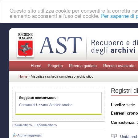
Questo sito utilizza cookie per consentire la corretta 
elemento acconsenti all'uso dei cookie.
Per saperne di p
Home
Progetto
Ricerca guidata
Ricerca avanzata
Home
» Visualizza scheda complesso archivistico
Registri d
Soggetto conservatore:
Livello:
serie
Comune di Uzzano. Archivio storico
Estremi crono
Consistenza:
3
Chiudi albero
|
Espandi albero
Archivi aggregati
Unità arch