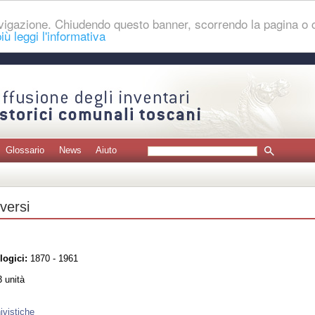
navigazione. Chiudendo questo banner, scorrendo la pagina o
iù leggi l'informativa
Glossario
News
Aiuto
iversi
logici:
1870 - 1961
 unità
ivistiche