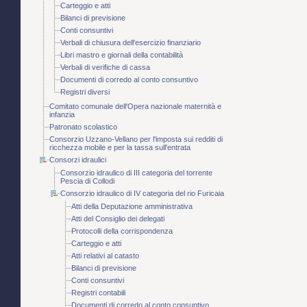
Carteggio e atti
Bilanci di previsione
Conti consuntivi
Verbali di chiusura dell'esercizio finanziario
Libri mastro e giornali della contabilità
Verbali di verifiche di cassa
Documenti di corredo al conto consuntivo
Registri diversi
Comitato comunale dell'Opera nazionale maternità e
infanzia
Patronato scolastico
Consorzio Uzzano-Vellano per l'imposta sui redditi di
ricchezza mobile e per la tassa sull'entrata
Consorzi idraulici
Consorzio idraulico di III categoria del torrente
Pescia di Collodi
Consorzio idraulico di IV categoria del rio Furicaia
Atti della Deputazione amministrativa
Atti del Consiglio dei delegati
Protocolli della corrispondenza
Carteggio e atti
Atti relativi al catasto
Bilanci di previsione
Conti consuntivi
Registri contabili
Documenti di corredo al conto consuntivo