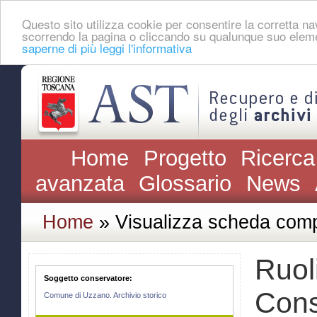
Questo sito utilizza cookie per consentire la corretta 
scorrendo la pagina o cliccando su qualunque suo eleme
saperne di più leggi l'informativa
Home
Progetto
Ricerca
avanzata
Glossario
News
Home
» Visualizza scheda comp
Ruoli
Soggetto conservatore:
Cons
Comune di Uzzano. Archivio storico