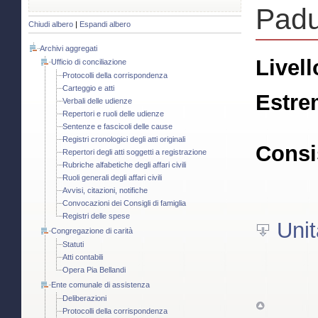
Padu
Chiudi albero
|
Espandi albero
Archivi aggregati
Livell
Ufficio di conciliazione
Protocolli della corrispondenza
Carteggio e atti
Estre
Verbali delle udienze
Repertori e ruoli delle udienze
Sentenze e fascicoli delle cause
Registri cronologici degli atti originali
Consi
Repertori degli atti soggetti a registrazione
Rubriche alfabetiche degli affari civili
Ruoli generali degli affari civili
Avvisi, citazioni, notifiche
Convocazioni dei Consigli di famiglia
Registri delle spese
Unit
Congregazione di carità
Statuti
Atti contabili
Opera Pia Bellandi
Ente comunale di assistenza
Deliberazioni
Protocolli della corrispondenza