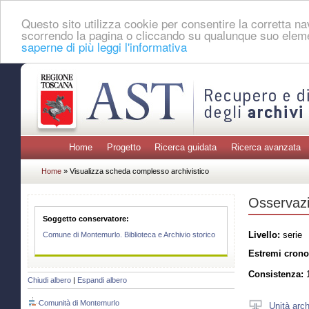
Questo sito utilizza cookie per consentire la corretta 
scorrendo la pagina o cliccando su qualunque suo eleme
saperne di più leggi l'informativa
Home
Progetto
Ricerca guidata
Ricerca avanzata
Home
» Visualizza scheda complesso archivistico
Osservazio
Soggetto conservatore:
Livello:
serie
Comune di Montemurlo. Biblioteca e Archivio storico
Estremi crono
Consistenza:
1
Chiudi albero
|
Espandi albero
Comunità di Montemurlo
Unità arch