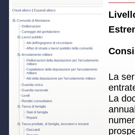
Chiudi albero
|
Espandi albero
Livell
Comunità di Montaione
Estre
Deliberazioni
Carteggio del gonfaloniere
Lavori pubblici
Atti dell'ingegnere di circondario
Consi
Affari di strade e lavori pubblici della comunità
Arruolamento militare
Deliberazioni della deputazione per l'arruolamento
militare
Copialettere della deputazione per l'arruolamento
militare
La ser
Atti della deputazione per l'arruolamento militare
entrat
Guardia civica
Guardia nazionale
La do
Livelli
Rendite comunitative
annual
Tassa di famiglia
Stati di famiglia
numera
Reparti
Tassa prediale, di famiglia, lavoratori e testanti
prospe
Dazzaioli
Reparto