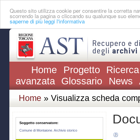
Questo sito utilizza cookie per consentire la corretta 
scorrendo la pagina o cliccando su qualunque suo eleme
saperne di più leggi l'informativa
Home
Progetto
Ricerca
avanzata
Glossario
News
Home
» Visualizza scheda comp
Docu
Soggetto conservatore:
Comune di Montaione. Archivio storico