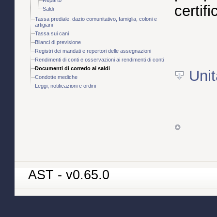
certifi
Saldi
Tassa prediale, dazio comunitativo, famiglia, coloni e
artigiani
Tassa sui cani
Bilanci di previsione
Registri dei mandati e repertori delle assegnazioni
Rendimenti di conti e osservazioni ai rendimenti di conti
Documenti di corredo ai saldi
Unit
Condotte mediche
Leggi, notificazioni e ordini
AST - v0.65.0