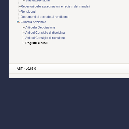
Stati di previsione
Repertori delle assegnazioni e registri dei mandati
Rendiconti
Documenti di corredo ai rendiconti
Guardia nazionale
Atti della Deputazione
Atti del Consiglio di disciplina
Atti del Consiglio di revisione
Registri e ruoli
AST - v0.65.0