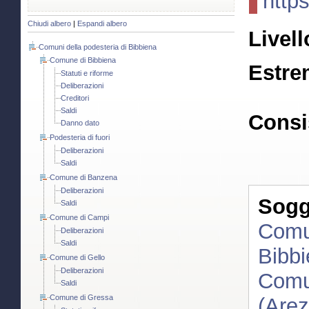
http
Chiudi albero
|
Espandi albero
Livell
Comuni della podesteria di Bibbiena
Comune di Bibbiena
Estre
Statuti e riforme
Deliberazioni
Creditori
Saldi
Consi
Danno dato
Podesteria di fuori
Deliberazioni
Saldi
Comune di Banzena
Deliberazioni
Sogge
Saldi
Comune di Campi
Comun
Deliberazioni
Saldi
Bibbi
Comune di Gello
Deliberazioni
Comun
Saldi
Comune di Gressa
(Arez