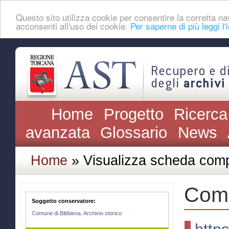
Questo sito utilizza cookie per consentire la corretta
acconsenti all'uso dei cookie.
Per saperne di più leggi l'
Home
Progetto
Ricerca
avanzata
Glossario
News
Home
» Visualizza scheda comp
Comu
Soggetto conservatore:
Comune di Bibbiena. Archivio storico