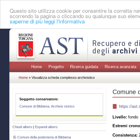
Questo sito utilizza cookie per consentire la corretta 
scorrendo la pagina o cliccando su qualunque suo eleme
saperne di più leggi l'informativa
Home
Progetto
Ricerca guidata
Ricerca avanzata
Home
» Visualizza scheda complesso archivistico
Comune d
Soggetto conservatore:
https://as
Comune di Bibbiena. Archivio storico
Livello:
fondo
Estremi crono
Chiudi albero
|
Espandi albero
Consistenza:
2
Comuni della podesteria di Bibbiena