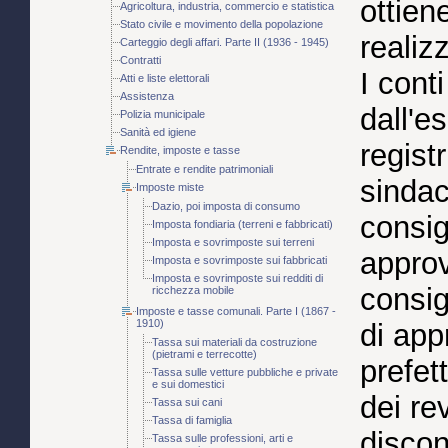
ottien
Agricoltura, industria, commercio e statistica
Stato civile e movimento della popolazione
realiz
Carteggio degli affari. Parte II (1936 - 1945)
Contratti
I cont
Atti e liste elettorali
Assistenza
dall'e
Polizia municipale
Sanità ed igiene
regist
Rendite, imposte e tasse
Entrate e rendite patrimoniali
sindac
Imposte miste
Dazio, poi imposta di consumo
consig
Imposta fondiaria (terreni e fabbricati)
Imposta e sovrimposte sui terreni
approv
Imposta e sovrimposte sui fabbricati
Imposta e sovrimposte sui redditi di
consig
ricchezza mobile
Imposte e tasse comunali. Parte I (1867 -
1910)
di app
Tassa sui materiali da costruzione
(pietrami e terrecotte)
prefet
Tassa sulle vetture pubbliche e private
e sui domestici
dei re
Tassa sui cani
Tassa di famiglia
discon
Tassa sulle professioni, arti e