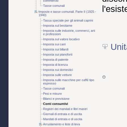
commercio
Tasse comunali
l'esis
Imposte e tasse comunali. Parte II (1925 -
1940)
Tassa speciale per gli animali caprini
Imposta sul bestiame
Imposta sulle industrie, commerci, arti
e professioni
Imposta sul valore locativo
Unit
Imposta sui cani
Imposta sui biliardi
Imposta sui pianoforti
Imposta di patente
Imposta di licenza
Imposta sui domestici
Imposta sulle vetture
Imposta sulle macchine per caffé tipo
espresso
Tasse comunali
Pesi e misure
Bilanci e previsione
Conti consuntivi
Registri dei mandati e libri mastri
Giornali di entrata e di uscita
Mandati di entrata e di uscita
Arruolamento e liste di leva