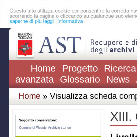
Questo sito utilizza cookie per consentire la corretta 
scorrendo la pagina o cliccando su qualunque suo eleme
saperne di più leggi l'informativa
Home
Progetto
Ricerca
avanzata
Glossario
News
Home
» Visualizza scheda comp
XIII.
Soggetto conservatore:
Comune di Fiesole. Archivio storico