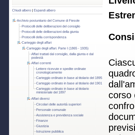
Livell
Chiudi albero
|
Espandi albero
Estre
Archivio postunitario del Comune di Fiesole
Protocolli delle deliberazioni del consiglio
Protocolli delle deliberazioni della giunta
Consi
Protocolli della corrispondenza
Carteggio degli affari
Carteggio degli affari. Parte I (1865 - 1935)
Affari trattati dal consiglio, dalla giunta e dal
podestà
Ciascu
Affari correnti
Lettere ricevute e spedite ordinate
quadro
cronologicamente
Carteggio ordinato in base al titolario del 1895
dall'a
Carteggio ordinato in base al titolario del 1901
Carteggio ordinato in base al titolario
corso 
ministeriale del 1897
Affari diversi
confro
Circolari delle autorità superiori
Personale comunale
docume
Assistenza e previdenza sociale
Finanze
previs
Giustizia
Istruzione pubblica