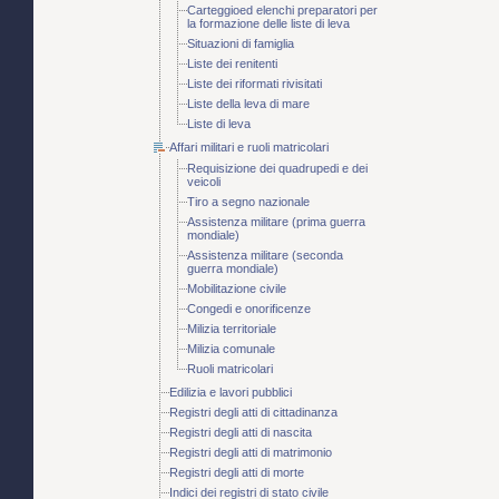
Carteggioed elenchi preparatori per
la formazione delle liste di leva
Situazioni di famiglia
Liste dei renitenti
Liste dei riformati rivisitati
Liste della leva di mare
Liste di leva
Affari militari e ruoli matricolari
Requisizione dei quadrupedi e dei
veicoli
Tiro a segno nazionale
Assistenza militare (prima guerra
mondiale)
Assistenza militare (seconda
guerra mondiale)
Mobilitazione civile
Congedi e onorificenze
Milizia territoriale
Milizia comunale
Ruoli matricolari
Edilizia e lavori pubblici
Registri degli atti di cittadinanza
Registri degli atti di nascita
Registri degli atti di matrimonio
Registri degli atti di morte
Indici dei registri di stato civile