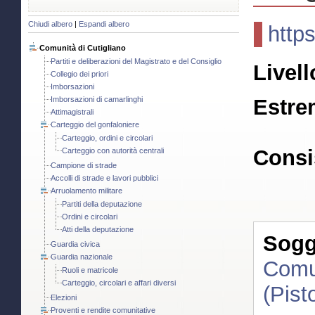
Chiudi albero
|
Espandi albero
http
Comunità di Cutigliano
Partiti e deliberazioni del Magistrato e del Consiglio
Livell
Collegio dei priori
Imborsazioni
Imborsazioni di camarlinghi
Estre
Attimagistrali
Carteggio del gonfaloniere
Carteggio, ordini e circolari
Consi
Carteggio con autorità centrali
Campione di strade
Accolli di strade e lavori pubblici
Arruolamento militare
Partiti della deputazione
Ordini e circolari
Atti della deputazione
Sogge
Guardia civica
Guardia nazionale
Comun
Ruoli e matricole
Carteggio, circolari e affari diversi
(Pist
Elezioni
Proventi e rendite comunitative