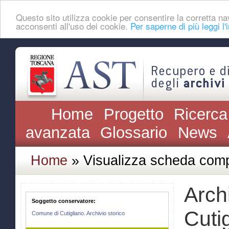
Questo sito utilizza cookie per consentire la corretta
acconsenti all'uso dei cookie.
Per saperne di più leggi l'
Home
Progetto
Ricerca
avanzata
Glossario
News
Home
» Visualizza scheda comp
Arch
Soggetto conservatore:
Cuti
Comune di Cutigliano. Archivio storico