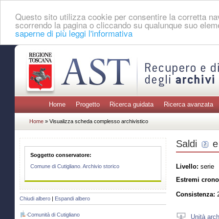
Questo sito utilizza cookie per consentire la corretta 
scorrendo la pagina o cliccando su qualunque suo eleme
saperne di più leggi l'informativa
Home
Progetto
Ricerca guidata
Ricerca avanzata
Home
» Visualizza scheda complesso archivistico
Saldi
e
Soggetto conservatore:
Livello:
serie
Comune di Cutigliano. Archivio storico
Estremi crono
Consistenza:
2
Chiudi albero
|
Espandi albero
Comunità di Cutigliano
Unità arch