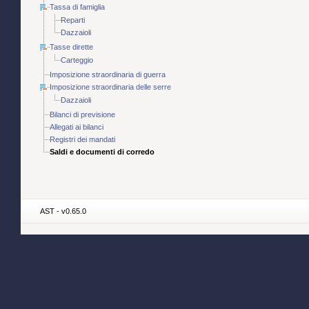
Tassa di famiglia
Reparti
Dazzaioli
Tasse dirette
Carteggio
Imposizione straordinaria di guerra
Imposizione straordinaria delle serre
Dazzaioli
Bilanci di previsione
Allegati ai bilanci
Registri dei mandati
Saldi e documenti di corredo
AST - v0.65.0