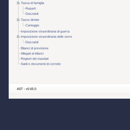
Tassa di famiglia
Reparti
Dazzaioli
Tasse dirette
Carteggio
Imposizione straordinaria di guerra
Imposizione straordinaria delle serre
Dazzaioli
Bilanci di previsione
Allegati ai bilanci
Registri dei mandati
Saldi e documenti di corredo
AST - v0.65.0