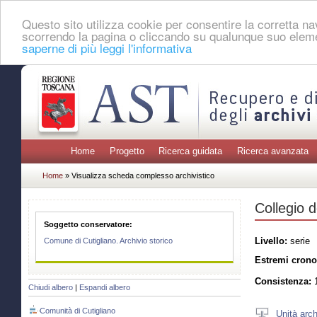
Questo sito utilizza cookie per consentire la corretta 
scorrendo la pagina o cliccando su qualunque suo eleme
saperne di più leggi l'informativa
Home
Progetto
Ricerca guidata
Ricerca avanzata
Home
» Visualizza scheda complesso archivistico
Collegio de
Soggetto conservatore:
Livello:
serie
Comune di Cutigliano. Archivio storico
Estremi crono
Consistenza:
1
Chiudi albero
|
Espandi albero
Comunità di Cutigliano
Unità arch