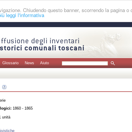
navigazione. Chiudendo questo banner, scorrendo la pagina o
iù leggi l'informativa
Glossario
News
Aiuto
erie
logici:
1860 - 1865
 unità
ivistiche