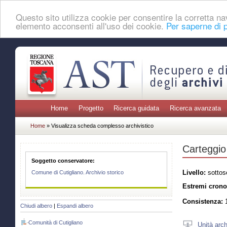
Questo sito utilizza cookie per consentire la corretta 
elemento acconsenti all'uso dei cookie.
Per saperne di p
Home
Progetto
Ricerca guidata
Ricerca avanzata
Home
» Visualizza scheda complesso archivistico
Carteggio
Soggetto conservatore:
Livello:
sottos
Comune di Cutigliano. Archivio storico
Estremi crono
Consistenza:
1
Chiudi albero
|
Espandi albero
Comunità di Cutigliano
Unità arch