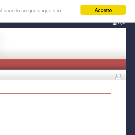
Accetto
 cliccando su qualunque suo
login