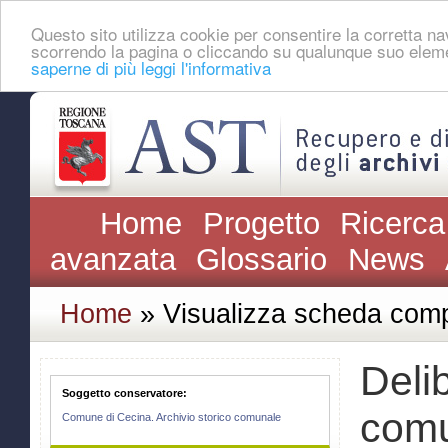
Questo sito utilizza cookie per consentire la corretta 
scorrendo la pagina o cliccando su qualunque suo eleme
saperne di più leggi l'informativa
Home
Progetto
Ricerca
avanzata
Glossario
News
Home
» Visualizza scheda comp
Deli
Soggetto conservatore:
com
Comune di Cecina. Archivio storico comunale