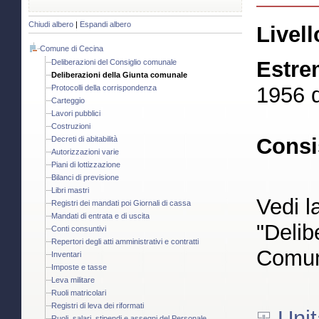
Chiudi albero
|
Espandi albero
Livell
Comune di Cecina
Estre
Deliberazioni del Consiglio comunale
Deliberazioni della Giunta comunale
1956 d
Protocolli della corrispondenza
Carteggio
Lavori pubblici
Costruzioni
Consi
Decreti di abitabilità
Autorizzazioni varie
Piani di lottizzazione
Bilanci di previsione
Libri mastri
Vedi l
Registri dei mandati poi Giornali di cassa
Mandati di entrata e di uscita
"Delib
Conti consuntivi
Repertori degli atti amministrativi e contratti
Comun
Inventari
Imposte e tasse
Leva militare
Ruoli matricolari
Registri di leva dei riformati
Unit
Ruoli, salari, stipendi e assegni del Personale