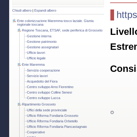
Chiudi albero
|
Espandi albero
http
Ente colonizzazione Maremma tosco laziale. Giunta
regionale toscana
Livell
Regione Toscana, ETSAF, sede periferica di Grosseto
Gestione interna
Gestione patrimonio
Estre
Gestione assegnatari
Ufficio lavori
Ufficio legale
Ente Maremma
Consi
Servizio cooperazione
Servizio lavori
Acquedotto del Fiora
Centro sviluppo Arno Fiorentino
Centro sviluppo Colline Senesi
Centro sviluppo Lucca
Ripartimento Grosseto
Uffici della sede provinciale
Ufficio Riforma Fondiaria Grosseto
Ufficio Riforma Fondiaria Orbetello
Ufficio Riforma Fondiaria Piancastagnaio
Cooperative