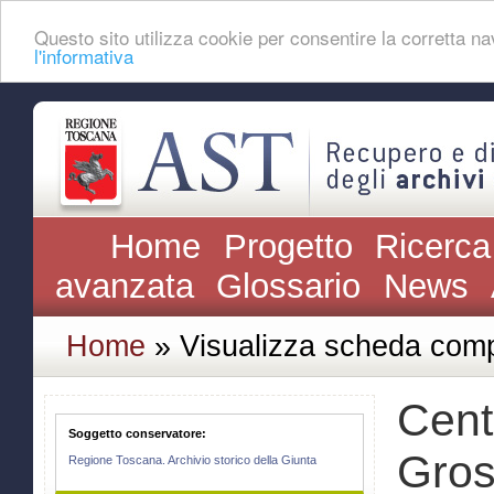
Questo sito utilizza cookie per consentire la corretta 
l'informativa
Home
Progetto
Ricerca
avanzata
Glossario
News
Home
» Visualizza scheda comp
Cent
Soggetto conservatore:
Gros
Regione Toscana. Archivio storico della Giunta