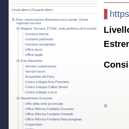
Chiudi albero
|
Espandi albero
http
Ente colonizzazione Maremma tosco laziale. Giunta
regionale toscana
Livell
Regione Toscana, ETSAF, sede periferica di Grosseto
Gestione interna
Gestione patrimonio
Estre
Gestione assegnatari
Ufficio lavori
Ufficio legale
Ente Maremma
Consi
Servizio cooperazione
Servizio lavori
Acquedotto del Fiora
Centro sviluppo Arno Fiorentino
Centro sviluppo Colline Senesi
Centro sviluppo Lucca
Ripartimento Grosseto
Uffici della sede provinciale
Ufficio Riforma Fondiaria Grosseto
Ufficio Riforma Fondiaria Orbetello
Ufficio Riforma Fondiaria Piancastagnaio
Cooperative