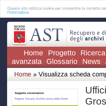
Questo sito utilizza cookie per consentire la corretta 
l'informativa
Home
Progetto
Ricerca
avanzata
Glossario
News
Home
» Visualizza scheda comp
Uffic
Soggetto conservatore:
Gros
Regione Toscana. Archivio storico della Giunta