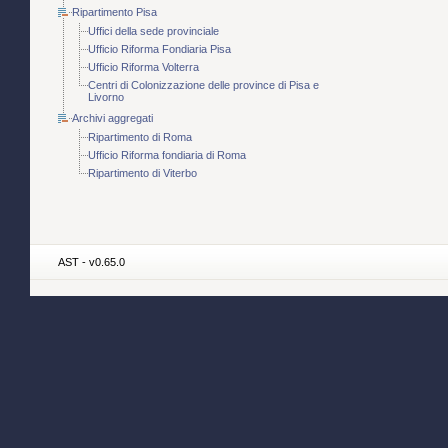
Ripartimento Pisa
Uffici della sede provinciale
Ufficio Riforma Fondiaria Pisa
Ufficio Riforma Volterra
Centri di Colonizzazione delle province di Pisa e
Livorno
Archivi aggregati
Ripartimento di Roma
Ufficio Riforma fondiaria di Roma
Ripartimento di Viterbo
AST - v0.65.0