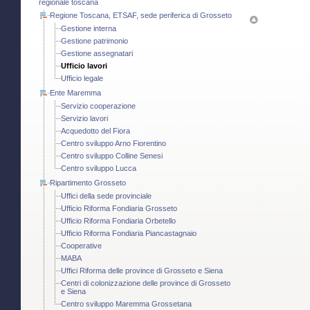
regionale toscana
Regione Toscana, ETSAF, sede periferica di Grosseto
Gestione interna
Gestione patrimonio
Gestione assegnatari
Ufficio lavori
Ufficio legale
Ente Maremma
Servizio cooperazione
Servizio lavori
Acquedotto del Fiora
Centro sviluppo Arno Fiorentino
Centro sviluppo Colline Senesi
Centro sviluppo Lucca
Ripartimento Grosseto
Uffici della sede provinciale
Ufficio Riforma Fondiaria Grosseto
Ufficio Riforma Fondiaria Orbetello
Ufficio Riforma Fondiaria Piancastagnaio
Cooperative
MABA
Uffici Riforma delle province di Grosseto e Siena
Centri di colonizzazione delle province di Grosseto
e Siena
Centro sviluppo Maremma Grossetana