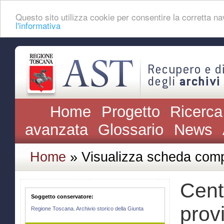
Questo sito utilizza cookie per consentire la corretta 
l'informativa
Home
Progetto
Ricerca
avanzata
Glossario
News
Home
» Visualizza scheda comp
Cent
Soggetto conservatore:
prov
Regione Toscana. Archivio storico della Giunta