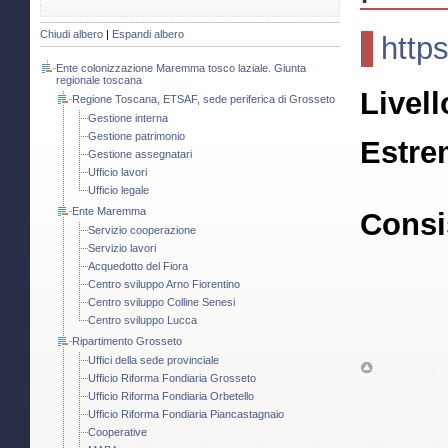
Chiudi albero
|
Espandi albero
http
Ente colonizzazione Maremma tosco laziale. Giunta
regionale toscana
Livell
Regione Toscana, ETSAF, sede periferica di Grosseto
Gestione interna
Gestione patrimonio
Estre
Gestione assegnatari
Ufficio lavori
Ufficio legale
Ente Maremma
Consi
Servizio cooperazione
Servizio lavori
Acquedotto del Fiora
Centro sviluppo Arno Fiorentino
Centro sviluppo Colline Senesi
Centro sviluppo Lucca
Ripartimento Grosseto
Uffici della sede provinciale
Ufficio Riforma Fondiaria Grosseto
Ufficio Riforma Fondiaria Orbetello
Ufficio Riforma Fondiaria Piancastagnaio
Cooperative