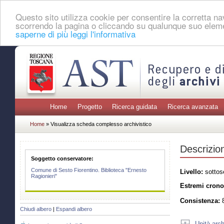
Questo sito utilizza cookie per consentire la corretta 
scorrendo la pagina o cliccando su qualunque suo eleme
saperne di più leggi l'informativa
Home
Progetto
Ricerca guidata
Ricerca avanzata
Home
» Visualizza scheda complesso archivistico
Descrizio
Soggetto conservatore:
Comune di Sesto Fiorentino. Biblioteca "Ernesto
Livello:
sottos
Ragionieri"
Estremi crono
Consistenza:
8
Chiudi albero
|
Espandi albero
Unità arch