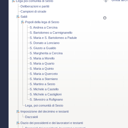
Lega poi comunità di Sesto
Deliberazioni e partiti
Campioni di strade
Saldi
Popoli della lega di Sesto
S. Andrea a Cercina
S. Bartolomeo a Carmignanello
S. Maria e S. Bartolomeo a Padule
S. Donato a Lonciano
S. Giusto a Gualdo
S. Margherita a Cercina
S. Maria a Morello
S. Maria a Quarto
S. Maria a Quinto
S. Maria a Querceto
S. Maria a Starniano
S. Martino a Sesto
S. Michele a Castello
S. Michele a Castiglioni
S. Silvestro a Rufignano
Lega, poi comunità di Sesto
Imposizione del decimino e testanti
Dazzaioli
Dazio dei possidenti e dei lavoratori e testanti