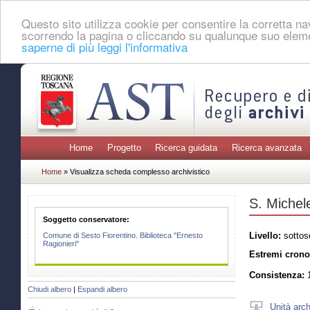
Questo sito utilizza cookie per consentire la corretta 
scorrendo la pagina o cliccando su qualunque suo eleme
saperne di più leggi l'informativa
Home
Progetto
Ricerca guidata
Ricerca avanzata
Home
» Visualizza scheda complesso archivistico
S. Michele
Soggetto conservatore:
Livello:
sottos
Comune di Sesto Fiorentino. Biblioteca "Ernesto
Ragionieri"
Estremi crono
Consistenza:
1
Chiudi albero
|
Espandi albero
Unità arch