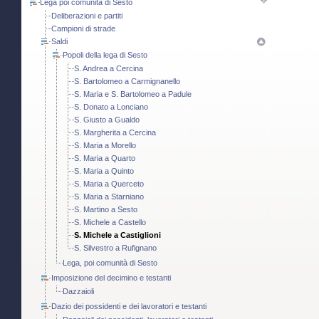
Lega poi comunità di Sesto
Deliberazioni e partiti
Campioni di strade
Saldi
Popoli della lega di Sesto
S. Andrea a Cercina
S. Bartolomeo a Carmignanello
S. Maria e S. Bartolomeo a Padule
S. Donato a Lonciano
S. Giusto a Gualdo
S. Margherita a Cercina
S. Maria a Morello
S. Maria a Quarto
S. Maria a Quinto
S. Maria a Querceto
S. Maria a Starniano
S. Martino a Sesto
S. Michele a Castello
S. Michele a Castiglioni
S. Silvestro a Rufignano
Lega, poi comunità di Sesto
Imposizione del decimino e testanti
Dazzaioli
Dazio dei possidenti e dei lavoratori e testanti