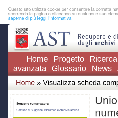
Questo sito utilizza cookie per consentire la corretta 
scorrendo la pagina o cliccando su qualunque suo eleme
saperne di più leggi l'informativa
Home
Progetto
Ricerca
avanzata
Glossario
News
Home
» Visualizza scheda comp
Union
Soggetto conservatore:
num
Comune di Buggiano. Biblioteca e Archivio storico