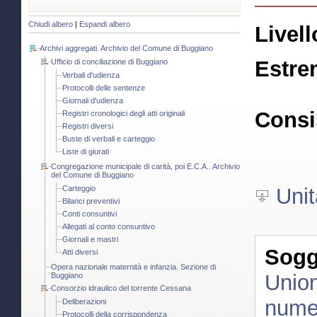
Chiudi albero
|
Espandi albero
Livell
Archivi aggregati. Archivio del Comune di Buggiano
Estre
Ufficio di conciliazione di Buggiano
Verbali d'udienza
Protocolli delle sentenze
Giornali d'udienza
Consi
Registri cronologici degli atti originali
Registri diversi
Buste di verbali e carteggio
Liste di giurati
Congregazione municipale di carità, poi E.C.A.. Archivio
del Comune di Buggiano
Carteggio
Unit
Bilanci preventivi
Conti consuntivi
Allegati al conto consuntivo
Giornali e mastri
Sogge
Atti diversi
Opera nazionale maternità e infanzia. Sezione di
Union
Buggiano
Consorzio idraulico del torrente Cessana
numer
Deliberazioni
Protocolli della corrispondenza