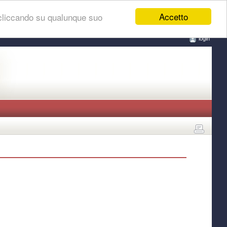
Accetto
 cliccando su qualunque suo
login