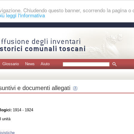
navigazione. Chiudendo questo banner, scorrendo la pagina o
iù leggi l'informativa
Glossario
News
Aiuto
untivi e documenti allegati
logici:
1914 - 1924
 unità
ivistiche