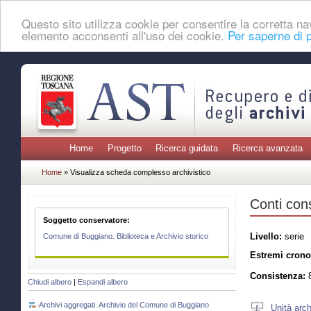
Questo sito utilizza cookie per consentire la corretta 
elemento acconsenti all'uso dei cookie.
Per saperne di p
Home
Progetto
Ricerca guidata
Ricerca avanzata
Home
» Visualizza scheda complesso archivistico
Conti cons
Soggetto conservatore:
Livello:
serie
Comune di Buggiano. Biblioteca e Archivio storico
Estremi crono
Consistenza:
8
Chiudi albero
|
Espandi albero
Archivi aggregati. Archivio del Comune di Buggiano
Unità arch