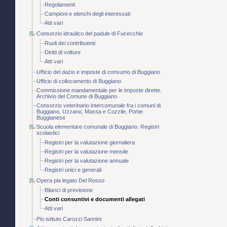
Regolamenti
Campioni e elenchi degli interessati
Atti vari
Consorzio idraulico del padule di Fucecchio
Ruoli dei contribuenti
Diritti di volture
Atti vari
Ufficio del dazio e imposte di consumo di Buggiano
Ufficio di collocamento di Buggiano
Commissione mandamentale per le imposte dirette.
Archivio del Comune di Buggiano
Consorzio veterinario intercomunale fra i comuni di
Buggiano, Uzzano, Massa e Cozzile, Ponte
Buggianese
Scuola elementare comunale di Buggiano. Registri
scolastici
Registri per la valutazione giornaliera
Registri per la valutazione mensile
Registri per la valutazione annuale
Registri unici e generali
Opera pia legato Del Rosso
Bilanci di previsione
Conti consuntivi e documenti allegati
Atti vari
Pio istituto Carozzi Sannini