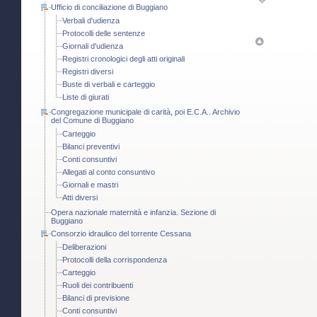
Ufficio di conciliazione di Buggiano
Verbali d'udienza
Protocolli delle sentenze
Giornali d'udienza
Registri cronologici degli atti originali
Registri diversi
Buste di verbali e carteggio
Liste di giurati
Congregazione municipale di carità, poi E.C.A.. Archivio
del Comune di Buggiano
Carteggio
Bilanci preventivi
Conti consuntivi
Allegati al conto consuntivo
Giornali e mastri
Atti diversi
Opera nazionale maternità e infanzia. Sezione di
Buggiano
Consorzio idraulico del torrente Cessana
Deliberazioni
Protocolli della corrispondenza
Carteggio
Ruoli dei contribuenti
Bilanci di previsione
Conti consuntivi