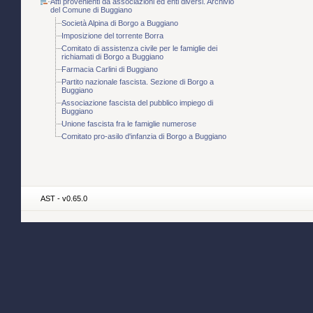
Atti provenienti da associazioni ed enti diversi. Archivio
del Comune di Buggiano
Società Alpina di Borgo a Buggiano
Imposizione del torrente Borra
Comitato di assistenza civile per le famiglie dei
richiamati di Borgo a Buggiano
Farmacia Carlini di Buggiano
Partito nazionale fascista. Sezione di Borgo a
Buggiano
Associazione fascista del pubblico impiego di
Buggiano
Unione fascista fra le famiglie numerose
Comitato pro-asilo d'infanzia di Borgo a Buggiano
AST - v0.65.0